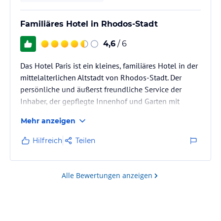
Familiäres Hotel in Rhodos-Stadt
4,6
/ 6
Das Hotel Paris ist ein kleines, familiäres Hotel in der
mittelalterlichen Altstadt von Rhodos-Stadt. Der
persönliche und äußerst freundliche Service der
Inhaber, der gepflegte Innenhof und Garten mit
kleiner Bar für Getränke und Speisen, die
Mehr anzeigen
überraschend ruhige Lage in der Altstadt, der solide
Standard der Zimmer machen das Hotel Paris zu einer
Hilfreich
Teilen
guten Adresse, wenn man zentral in der Altstadt
wohne möchte.
Gutes Preis-/Leistungsverhältnis!
Alle Bewertungen anzeigen
Dieses Hotel ist ideal, wenn man Rhodos-Stadt
erkunden möchte! Äußerst…