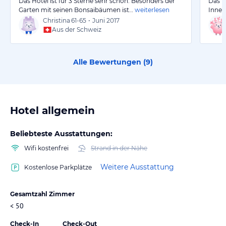
Das Hotel ist für 3 Sterne sehr schön. Besonders der
Das H
Garten mit seinen Bonsaibäumen ist…
weiterlesen
Innen
Christina
61-65
•
Juni 2017
Aus der Schweiz
Alle Bewertungen (
9
)
Hotel allgemein
Beliebteste Ausstattungen:
Wifi kostenfrei
Strand in der Nähe
Weitere Ausstattung
Kostenlose Parkplätze
Gesamtzahl Zimmer
< 50
Check-In
Check-Out