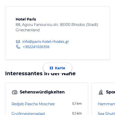
Hotel Paris
88, Agiou Fanouriou str. 85100 Rhodos (Stadt)
Griechenland
info@paris-hotel-rhodes.gr
+302241026356
Karte
Interessantes in der Nähe
Sehenswürdigkeiten
Spor
Redjeb Pascha Moschee
0,1
km
Großmeisterpalast
0,1
km
Sea Shutt