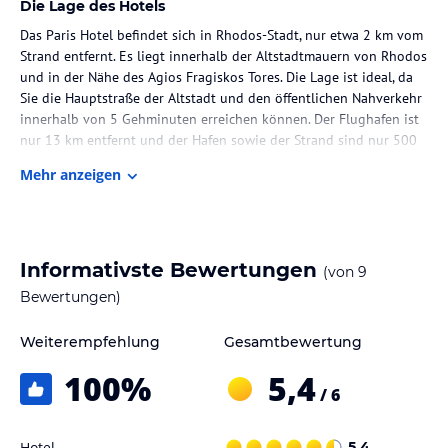
Die Lage des Hotels
Das Paris Hotel befindet sich in Rhodos-Stadt, nur etwa 2 km vom
Strand entfernt. Es liegt innerhalb der Altstadtmauern von Rhodos
und in der Nähe des Agios Fragiskos Tores. Die Lage ist ideal, da
Sie die Hauptstraße der Altstadt und den öffentlichen Nahverkehr
innerhalb von 5 Gehminuten erreichen können. Der Flughafen ist
nur 13 km entfernt und der Hafen sowie der Strand sind nur 500
m entfernt.
Mehr anzeigen
Zimmer / Unterbringung im Hotel
Die Zimmer im Paris Hotel sind elegant eingerichtet und in
warmen Farben gehalten. Jedes Zimmer verfügt über eine
Informativste Bewertungen
(von
9
Klimaanlage, einen Kühlschrank und einen Fernseher. Sie haben
die Wahl zwischen einer Kochnische oder einem Whirlpool auf
Bewertungen)
dem Zimmer. Zur Ausstattung gehören auch ein eigenes Bad mit
Dusche, Badewanne und Whirlwanne, Hausschuhe, ein
Weiterempfehlung
Gesamtbewertung
Haartrockner und Bademäntel. Ein Balkon oder eine Terrasse
100
%
5,4
gehört ebenfalls zum Standard.
/ 6
Gastronomie im Hotel
Hotel
5,4