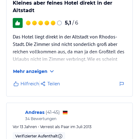
Kleines aber feines Hotel direkt in der
Altstadt
5,1
/ 6
Das Hotel liegt direkt in der Altstadt von Rhodos-
Stadt. Die Zimmer sind nicht sonderlich groß aber
reichen vollkommen aus, da man ja den Großteil des
Urlaubs nicht im Zimmer verbringt. Wie es scheint
wurde alles erst vor nicht allzulanger Zeit neu
Mehr anzeigen
renoviert. Die Besitzer sind sehr freundlich.
Hilfreich
Teilen
Andreas
(
41-45
)
34
Bewertungen
Vor 13 Jahren • Verreist als Paar im Juli 2013
Verifizierter Aufenthalt