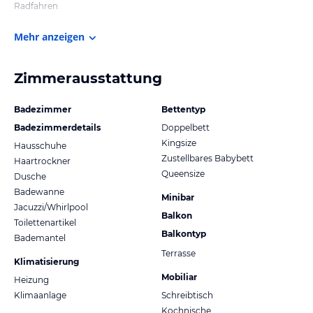
Radfahren
Mehr anzeigen
Zimmerausstattung
Badezimmer
Bettentyp
Badezimmerdetails
Doppelbett
Kingsize
Hausschuhe
Zustellbares Babybett
Haartrockner
Queensize
Dusche
Badewanne
Minibar
Jacuzzi/Whirlpool
Balkon
Toilettenartikel
Balkontyp
Bademantel
Terrasse
Klimatisierung
Mobiliar
Heizung
Klimaanlage
Schreibtisch
Kochnische