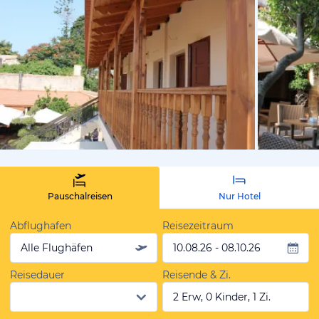
von Andreas
Pauschalreisen
Nur Hotel
Abflughafen
Reisezeitraum
Alle Flughäfen
10.08.26 - 08.10.26
Reisedauer
Reisende & Zi.
2 Erw, 0 Kinder, 1 Zi.