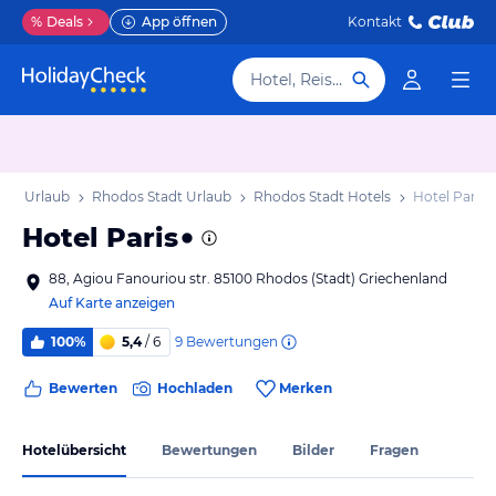
%
Deals
App öffnen
Kontakt
Hotel, Reiseziel
os Urlaub
Rhodos Stadt Urlaub
Rhodos Stadt Hotels
Hotel Paris
Hotel Paris
88, Agiou Fanouriou str. 85100 Rhodos (Stadt) Griechenland
Auf Karte anzeigen
9
Bewertungen
100%
5,4
/ 6
Bewerten
Hochladen
Merken
Hotelübersicht
Bewertungen
Bilder
Fragen