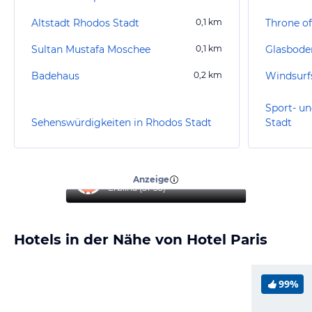
Altstadt Rhodos Stadt
0,1
km
Throne of
Sultan Mustafa Moschee
0,1
km
Badehaus
0,2
km
Windsurf
Sport- un
Sehenswürdigkeiten in Rhodos Stadt
Stadt
“
Reise mit Familie
”
Anzeige
Erblina
(
31-35
)
Hotels in der Nähe von Hotel Paris
99%