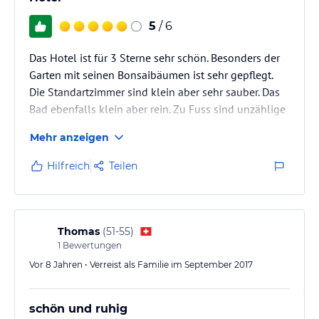
5
/ 6
Das Hotel ist für 3 Sterne sehr schön. Besonders der
Garten mit seinen Bonsaibäumen ist sehr gepflegt.
Die Standartzimmer sind klein aber sehr sauber. Das
Bad ebenfalls klein aber rein. Zu Fuss sind unzählige
Restaurants schnell erreichbar. Frühstück gibt es
Mehr anzeigen
reichlich, allerdings haben uns die Früchte gefehlt.
Die Hotelbesitzer sind sehr zuvorkommend und nett.
Hilfreich
Teilen
Würden dieses Hotel wieder buchen.
Thomas
(
51-55
)
1
Bewertungen
Vor 8 Jahren • Verreist als Familie im September 2017
schön und ruhig