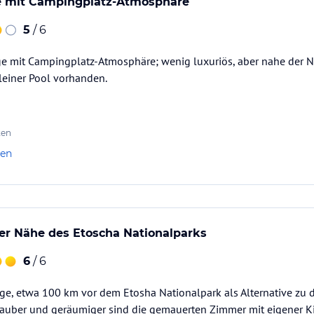
e mit Campingplatz-Atmosphäre
5
/ 6
dge mit Campingplatz-Atmosphäre; wenig luxuriös, aber nahe der 
leiner Pool vorhanden.
ten
len
der Nähe des Etoscha Nationalparks
6
/ 6
ge, etwa 100 km vor dem Etosha Nationalpark als Alternative zu 
auber und geräumiger sind die gemauerten Zimmer mit eigener Kit