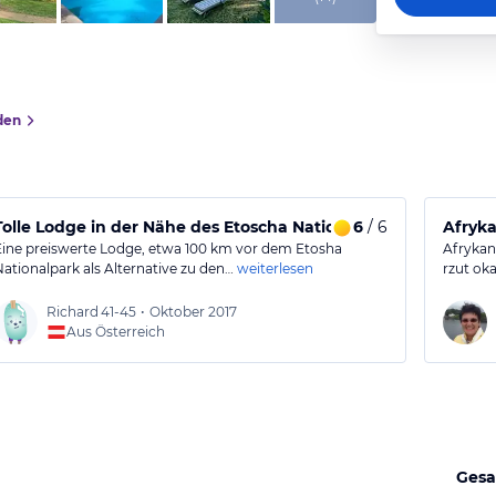
den
Tolle Lodge in der Nähe des Etoscha Nationalparks
6
/ 6
Afryka
Eine preiswerte Lodge, etwa 100 km vor dem Etosha
Afrykan
Nationalpark als Alternative zu den…
weiterlesen
rzut ok
Richard
41-45
•
Oktober 2017
Aus Österreich
Gesa