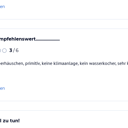
len
ehlenswert.....................
3
/ 6
erhäuschen, primitiv, keine klimaanlage, kein wasserkocher, sehr 
len
l zu tun!