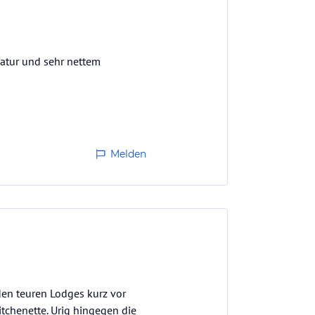
Natur und sehr nettem
Melden
den teuren Lodges kurz vor
chenette. Urig hingegen die