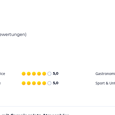
ewertungen)
ice
5,0
Gastronom
e
5,0
Sport & Un