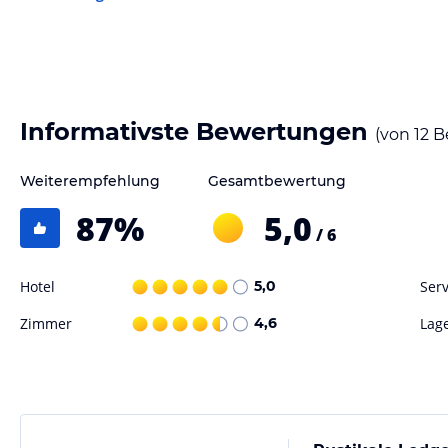
Informativste Bewertungen
(von
12
B
Weiterempfehlung
Gesamtbewertung
87
%
5,0
/ 6
Hotel
5,0
Serv
Zimmer
4,6
Lag