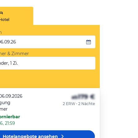
Hotel
m
06.09.26
mer & Zimmer
der, 1 Zi.
179 €
 06.09.2026
ab
egung
2 ERW • 2 Nächte
mer
ornierbar
6, 21:59
Hotelangebote
ansehen