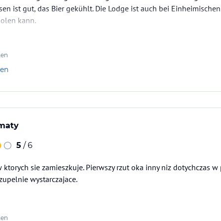
en ist gut, das Bier gekühlt. Die Lodge ist auch bei Einheimischen
olen kann.
ten
len
imaty
5
/ 6
w ktorych sie zamieszkuje. Pierwszy rzut oka inny niz dotychczas 
zupelnie wystarczajace.
ten