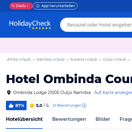
%
Deals
App herunterladen
Afrika Urlaub
Namibia Urlaub
Kunene Urlaub
Outjo Urlaub
Hotel Ombinda Cou
Ombinda Lodge 21005 Outjo Namibia
Auf Karte anzeige
87%
5,0
/ 6
12
Bewertungen
Hotelübersicht
Bewertungen
Bilder
Frag