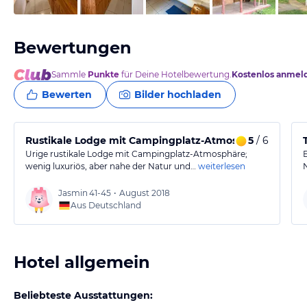
Bewertungen
Sammle
Punkte
für Deine Hotelbewertung.
Kostenlos anmel
Bewerten
Bilder hochladen
Rustikale Lodge mit Campingplatz-Atmosphäre
5
/ 6
Urige rustikale Lodge mit Campingplatz-Atmosphäre;
wenig luxuriös, aber nahe der Natur und…
weiterlesen
Jasmin
41-45
•
August 2018
Aus Deutschland
Hotel allgemein
Beliebteste Ausstattungen: