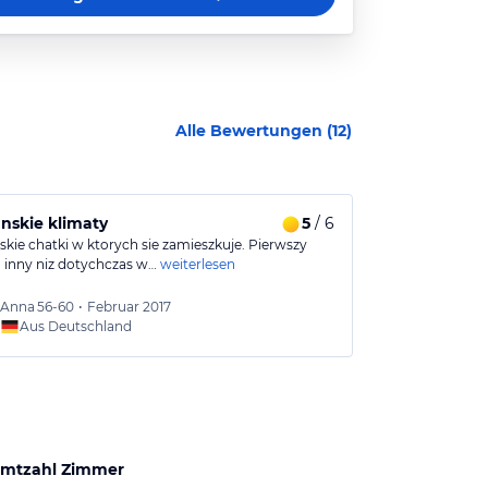
Alle Bewertungen (
12
)
nskie klimaty
5
/ 6
nicht wirklich
skie chatki w ktorych sie zamieszkuje. Pierwszy
sehr einfache 
a inny niz dotychczas w…
weiterlesen
klimaanlage, k
Anna
56-60
•
Februar 2017
Alice
6
Aus Deutschland
Aus
mtzahl Zimmer