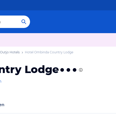
Outjo Hotels
Hotel Ombinda Country Lodge
ntry Lodge
n
en