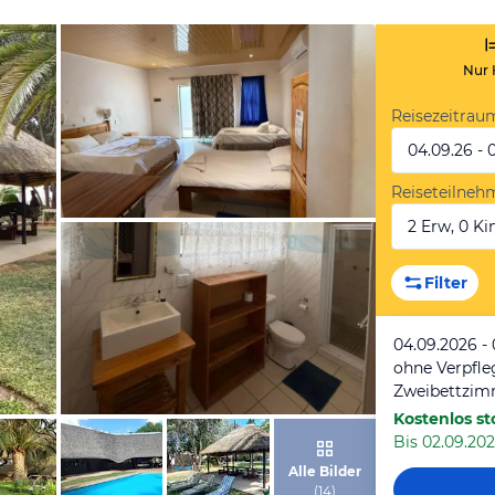
Nur 
Reisezeitrau
04.09.26 - 
Reiseteilneh
2 Erw, 0 Kin
von Booking.com
Filter
04.09.2026 -
ohne Verpfl
Zweibettzim
Kostenlos st
Bis 02.09.202
von Booking.com
Alle Bilder
(
14
)