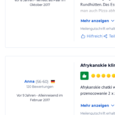
Vor 8 Jahren • Verreist als Paar im
Rundhütten. Das Ess
Oktober 2017
man auch Pizza abh
Mehr anzeigen
Meilengutschrift erhal
Hilfreich
Tei
Afrykanskie kl
Anna
(
56-60
)
Afrykanskie chatki 
120
Bewertungen
przenocowanie 2 x 
Vor 9 Jahren • Alleinreisend im
Februar 2017
Mehr anzeigen
Meilengutschrift erhal