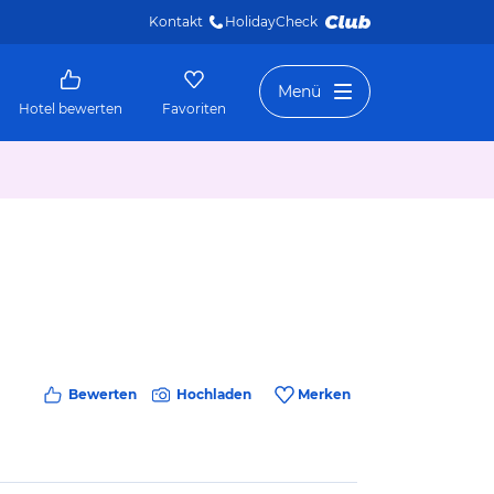
Kontakt
HolidayCheck 
Menü
Hotel bewerten
Favoriten
Bewerten
Hochladen
Merken