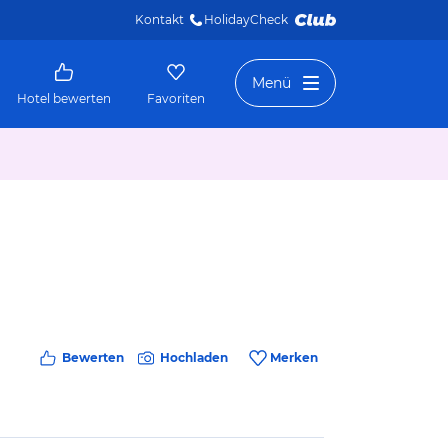
Kontakt
HolidayCheck 
Menü
Hotel bewerten
Favoriten
Bewerten
Hochladen
Merken