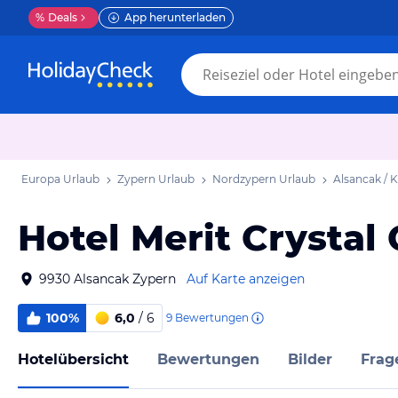
%
Deals
App herunterladen
Europa Urlaub
Zypern Urlaub
Nordzypern Urlaub
Alsancak / 
Hotel Merit Crystal
9930 Alsancak Zypern
Auf Karte anzeigen
100%
6,0
/ 6
9
Bewertungen
Hotelübersicht
Bewertungen
Bilder
Frag