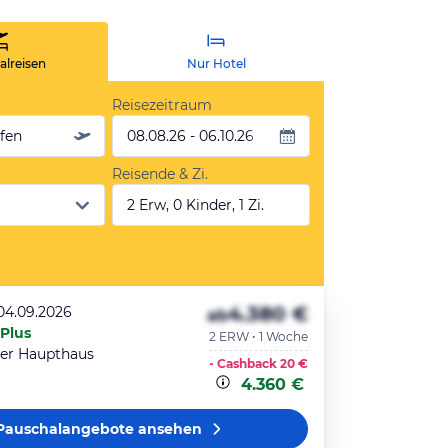
lreisen
Nur Hotel
Reisezeitraum
äfen
08.08.26 - 06.10.26
Reisende & Zi.
2 Erw, 0 Kinder, 1 Zi.
4.380 €
 04.09.2026
ab
 Plus
2 ERW • 1 Woche
er Haupthaus
- Cashback
20 €
4.360 €
Pauschalangebote
ansehen