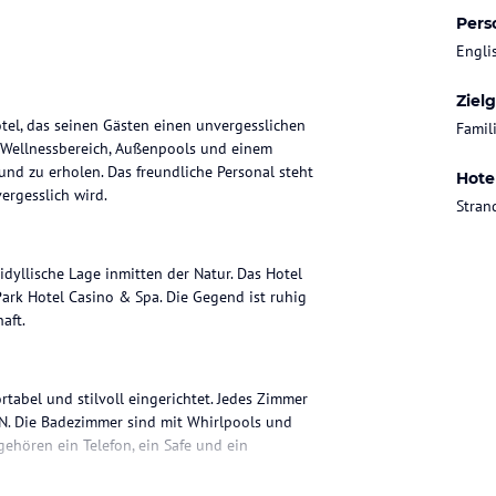
Pers
Engli
Ziel
otel, das seinen Gästen einen unvergesslichen
Famil
m Wellnessbereich, Außenpools und einem
 und zu erholen. Das freundliche Personal steht
Hote
ergesslich wird.
Stran
idyllische Lage inmitten der Natur. Das Hotel
Park Hotel Casino & Spa. Die Gegend ist ruhig
aft.
tabel und stilvoll eingerichtet. Jedes Zimmer
AN. Die Badezimmer sind mit Whirlpools und
gehören ein Telefon, ein Safe und ein