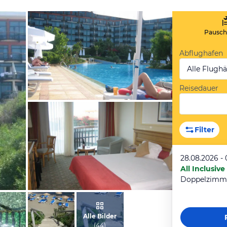
Pauscha
Abflughafen
Alle Flugh
Reisedauer
von Ayse, Juni 2009
Filter
28.08.2026 -
All Inclusive
Doppelzimm
von Ayse, Juni 2009
Alle Bilder
(
44
)