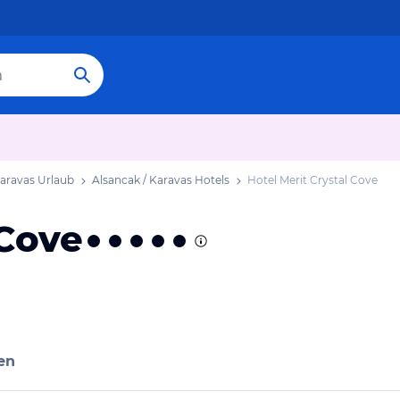
Karavas Urlaub
Alsancak / Karavas Hotels
Hotel Merit Crystal Cove
 Cove
en