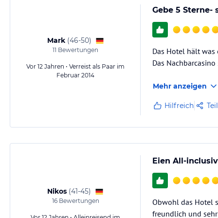
Gebe 5 Sterne- 
Mark
(
46-50
)
11
Bewertungen
Das Hotel hält was e
Das Nachbarcasino 
Vor 12 Jahren • Verreist als Paar im
Februar 2014
Mehr anzeigen
Hilfreich
Tei
Eien All-inclus
Nikos
(
41-45
)
16
Bewertungen
Obwohl das Hotel sc
freundlich und sehr 
Vor 12 Jahren • Alleinreisend im