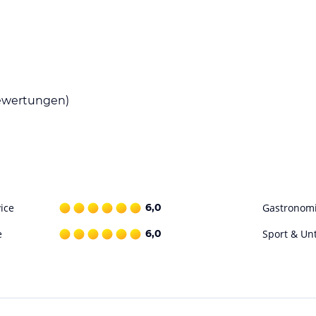
n Einrichtungen, darunter drei Restaurants und
hstücksbuffet sowie à-la-carte-Abendessen mit
e Cocktails an der Strandbar oder der Poolbar.
wertungen)
ten für seine Gäste. Entspannen Sie im
s gibt auch zwei Außenpools und einen
 stehen Tennisplätze, Basketball und
 Babysitter-Service sind ebenfalls vorhanden.
ohne Gewähr. Bitte lies vor der Buchung die
ice
6,0
Gastronom
e
6,0
Sport & Un