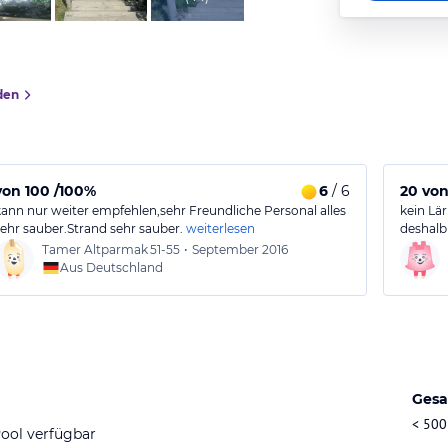
den
von 100 /100%
6
/ 6
20 von
kann nur weiter empfehlen,sehr Freundliche Personal alles
kein Lä
sehr sauber.Strand sehr sauber.
weiterlesen
deshalb
Tamer Altparmak
51-55
•
September 2016
Aus Deutschland
Gesa
< 500
ool verfügbar