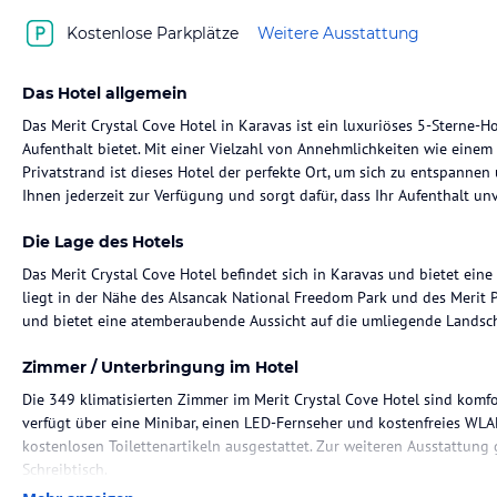
Kostenlose Parkplätze
Weitere Ausstattung
Das Hotel allgemein
Das Merit Crystal Cove Hotel in Karavas ist ein luxuriöses 5-Sterne-H
Aufenthalt bietet. Mit einer Vielzahl von Annehmlichkeiten wie eine
Privatstrand ist dieses Hotel der perfekte Ort, um sich zu entspannen
Ihnen jederzeit zur Verfügung und sorgt dafür, dass Ihr Aufenthalt unv
Die Lage des Hotels
Das Merit Crystal Cove Hotel befindet sich in Karavas und bietet eine 
liegt in der Nähe des Alsancak National Freedom Park und des Merit 
und bietet eine atemberaubende Aussicht auf die umliegende Landsch
Zimmer / Unterbringung im Hotel
Die 349 klimatisierten Zimmer im Merit Crystal Cove Hotel sind komfor
verfügt über eine Minibar, einen LED-Fernseher und kostenfreies WL
kostenlosen Toilettenartikeln ausgestattet. Zur weiteren Ausstattung 
Schreibtisch.