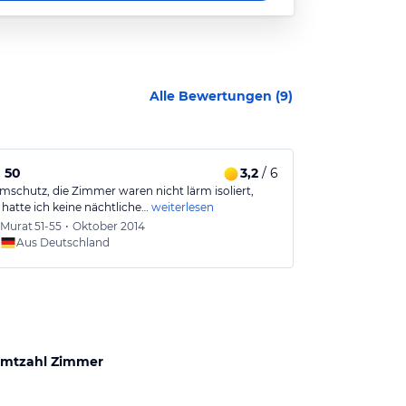
Alle Bewertungen (
9
)
 50
3,2
/ 6
Gebe 5 Stern
rmschutz, die Zimmer waren nicht lärm isoliert,
Das Hotel hält 
 hatte ich keine nächtliche…
weiterlesen
Erlebniss. Für 
Murat
51-55
•
Oktober 2014
Mark
4
Aus Deutschland
Aus
mtzahl Zimmer