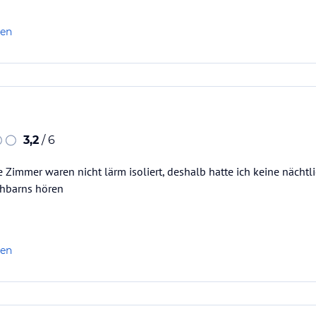
len
3,2
/ 6
e Zimmer waren nicht lärm isoliert, deshalb hatte ich keine nächtl
hbarns hören
len