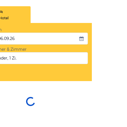
Hotel
m
06.09.26
mer & Zimmer
der, 1 Zi.