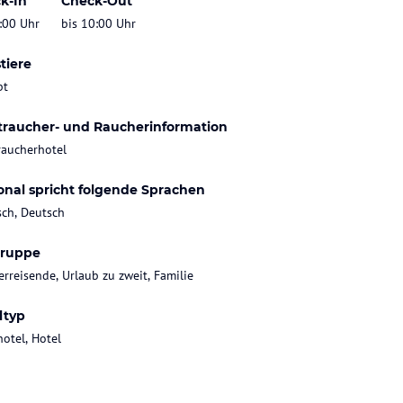
k-In
Check-Out
:00 Uhr
bis 10:00 Uhr
tiere
bt
traucher- und Raucherinformation
raucherhotel
onal spricht folgende Sprachen
sch, Deutsch
gruppe
rreisende, Urlaub zu zweit, Familie
ltyp
hotel, Hotel