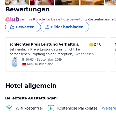
Bewertungen
Sammle
Punkte
für Deine Hotelbewertung.
Kostenlos anmel
Bewerten
Bilder hochladen
schlechtes Preis Leistung Verhältnis,
2
/ 6
Sehr einfach, Preis/ Leistung stimmt nicht, kein
S
persönlichen Empfang an der Rezeption,…
weiterlesen
Illi
61-65
•
September 2019
Aus Deutschland
Hotel allgemein
Beliebteste Ausstattungen:
Wifi kostenfrei
Kostenlose Parkplätze
Weitere