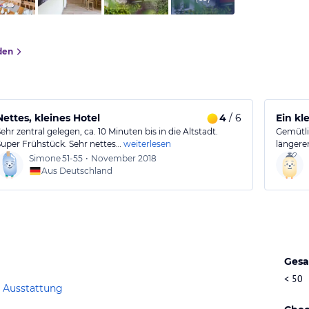
den
Nettes, kleines Hotel
4
/ 6
Ein kl
ehr zentral gelegen, ca. 10 Minuten bis in die Altstadt.
Gemütli
Super Frühstück. Sehr nettes…
weiterlesen
längere
Simone
51-55
•
November 2018
Aus Deutschland
Gesa
< 50
 Ausstattung