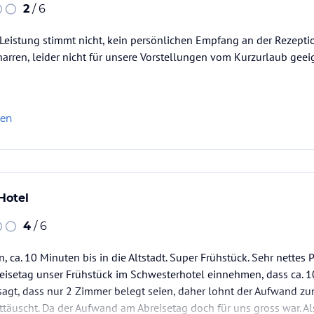
2
/ 6
/ Leistung stimmt nicht, kein persönlichen Empfang an der Rezept
narren, leider nicht für unsere Vorstellungen vom Kurzurlaub geei
len
Hotel
4
/ 6
, ca. 10 Minuten bis in die Altstadt. Super Frühstück. Sehr nettes P
eisetag unser Frühstück im Schwesterhotel einnehmen, dass ca. 1
sagt, dass nur 2 Zimmer belegt seien, daher lohnt der Aufwand zu
ttäuscht. Da der Aufwand am Abreisetag doch für uns gross war. Als