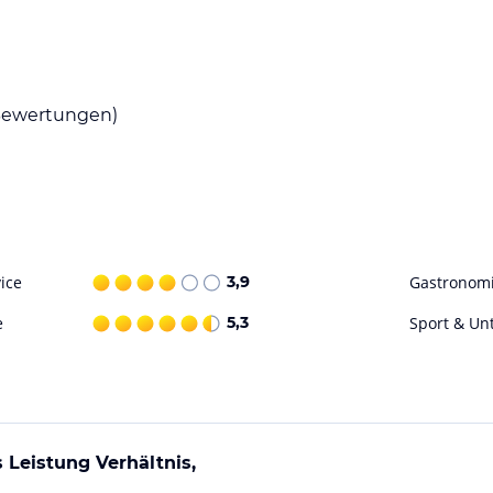
telgäste mit gebührenfreiem, kabellosem
Hotelparkplatz zur Verfügung.
ataloginformationen. Alle Angaben ohne
ewertungen)
uchung die verbindlichen
Angebotsdetails
des
ice
3,9
Gastronom
e
5,3
Sport & Un
s Leistung Verhältnis,