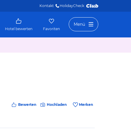
Kontakt
HolidayCheck 
Menü
Hotel bewerten
Favoriten
Bewerten
Hochladen
Merken