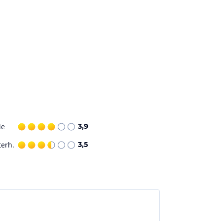
ie
3,9
terh.
3,5