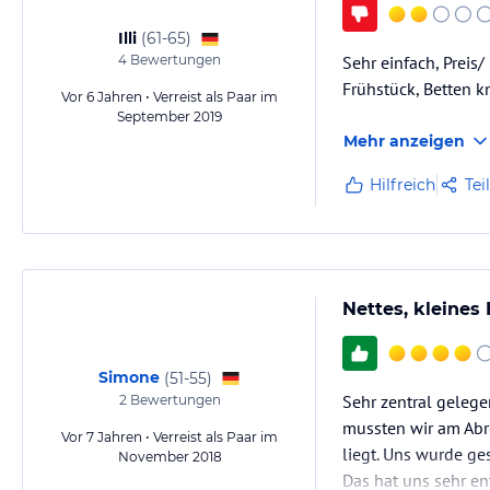
Illi
(
61-65
)
4
Bewertungen
Sehr einfach, Preis
Frühstück, Betten k
Vor 6 Jahren • Verreist als Paar im
September 2019
Mehr anzeigen
Hilfreich
Tei
Nettes, kleines 
Simone
(
51-55
)
Sehr zentral gelegen
2
Bewertungen
mussten wir am Abr
Vor 7 Jahren • Verreist als Paar im
liegt. Uns wurde ge
November 2018
Das hat uns sehr en