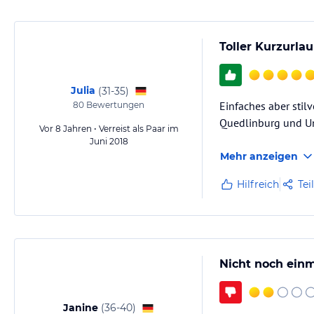
Toller Kurzurla
Julia
(
31-35
)
Einfaches aber stil
80
Bewertungen
Quedlinburg und U
Vor 8 Jahren • Verreist als Paar im
Juni 2018
Mehr anzeigen
Hilfreich
Tei
Nicht noch einm
Janine
(
36-40
)