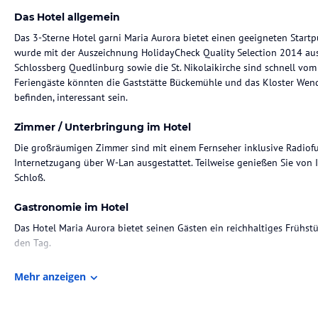
Das Hotel allgemein
Das 3-Sterne Hotel garni Maria Aurora bietet einen geeigneten Startp
wurde mit der Auszeichnung HolidayCheck Quality Selection 2014 au
Schlossberg Quedlinburg sowie die St. Nikolaikirche sind schnell vom 
Feriengäste könnten die Gaststätte Bückemühle und das Kloster Wend
befinden, interessant sein.
Zimmer / Unterbringung im Hotel
Die großräumigen Zimmer sind mit einem Fernseher inklusive Radiofu
Internetzugang über W-Lan ausgestattet. Teilweise genießen Sie von
Schloß.
Gastronomie im Hotel
Das Hotel Maria Aurora bietet seinen Gästen ein reichhaltiges Frühstü
den Tag.
Besuchen Sie auch das Bistrorant in unserem Schwesterhotel Theophan
Mehr anzeigen
neben saisonalen Gerichten und Klassikern auch hausgebackene Kuch
Sonstige Einrichtungen und Services