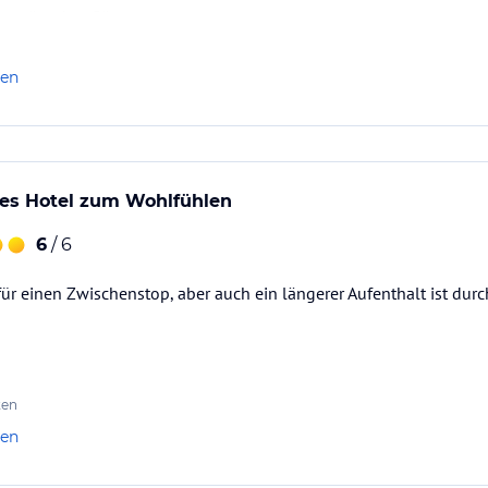
 enttäuschte Gäste.
len
ines Hotel zum Wohlfühlen
6
/ 6
ür einen Zwischenstop, aber auch ein längerer Aufenthalt ist du
ten
len