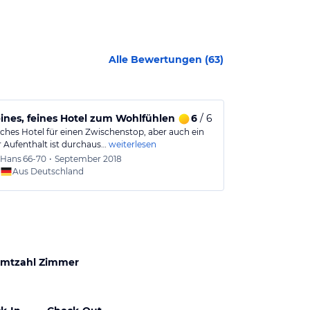
Alle Bewertungen (
63
)
eines, feines Hotel zum Wohlfühlen
6
/ 6
Toller Kurz
ches Hotel für einen Zwischenstop, aber auch ein
Einfaches aber 
r Aufenthalt ist durchaus…
weiterlesen
Quedlinburgs. 
Hans
66-70
•
September 2018
Julia
31
Aus Deutschland
Aus
mtzahl Zimmer