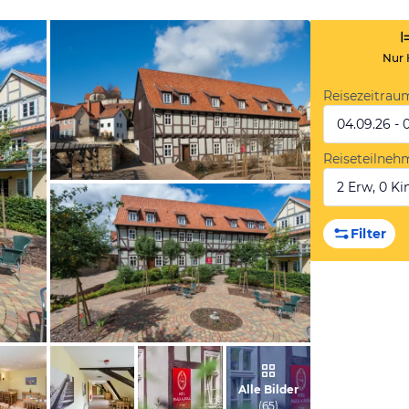
Nur 
Reisezeitrau
04.09.26 - 
Reiseteilneh
2 Erw, 0 Kin
vom Hotelier, April 2017
Filter
vom Hotelier, April 2017
Alle Bilder
(
65
)