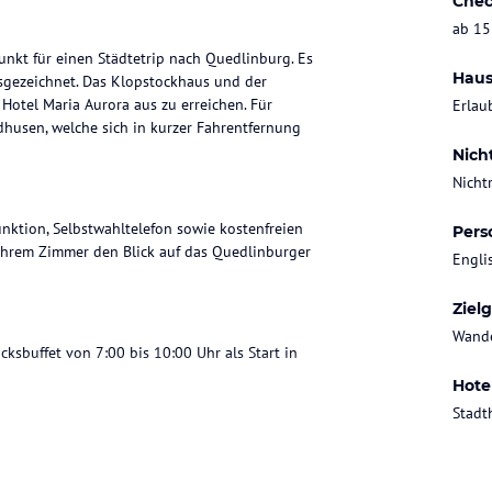
Chec
ab 15
unkt für einen Städtetrip nach Quedlinburg. Es
Haus
sgezeichnet. Das Klopstockhaus und der
Hotel Maria Aurora aus zu erreichen. Für
Erlau
husen, welche sich in kurzer Fahrentfernung
Nich
Nicht
nktion, Selbstwahltelefon sowie kostenfreien
Pers
 Ihrem Zimmer den Blick auf das Quedlinburger
Engli
Ziel
Wande
cksbuffet von 7:00 bis 10:00 Uhr als Start in
Hote
Stadt
o direkt am Markt. Hier bieten wir Ihnen
en und Torten.