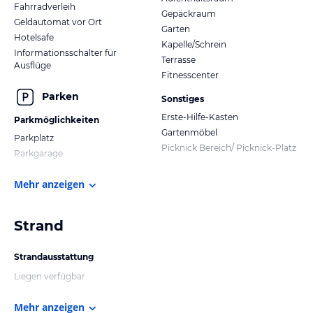
Fahrradverleih
Gepäckraum
Geldautomat vor Ort
Garten
Hotelsafe
Kapelle/Schrein
Informationsschalter für
Terrasse
Ausflüge
Fitnesscenter
Parken
Sonstiges
Erste-Hilfe-Kasten
Parkmöglichkeiten
Gartenmöbel
Parkplatz
Picknick Bereich/ Picknick-Platz
Parkgarage
Mehr anzeigen
Strand
Strandausstattung
Liegen verfügbar
Mehr anzeigen