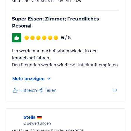
Vor 1 Jahr • Verreist als Paar im Mai 2025
lies vor der Buchung die verbindlichen
Angebotsdetails
des
jeweiligen Veranstalters.
Super Essen; Zimmer; Freundliches
Pesonal
6
/ 6
Ich werde nun nach 4 Jahren wieder in den
Konradshof fahren.
Den Freunden werden wir diese Unterkunft empfelen
Mehr anzeigen
Hilfreich
Teilen
Stella
2
Bewertungen
Vor 1 Jahr • Verreist als Paar im März 2025