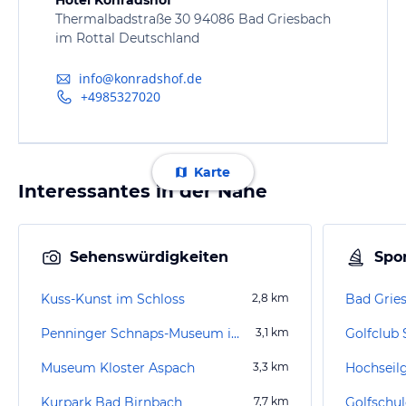
Thermalbadstraße 30 94086 Bad Griesbach
im Rottal Deutschland
info@konradshof.de
+4985327020
Karte
Interessantes in der Nähe
Sehenswürdigkeiten
Spor
Kuss-Kunst im Schloss
2,8
km
Bad Grie
Penninger Schnaps-Museum im Griesbacher Brauhaus (geschlossen)
3,1
km
Golfclub
Museum Kloster Aspach
3,3
km
Hochseil
Kurpark Bad Birnbach
7,7
km
Golfschul