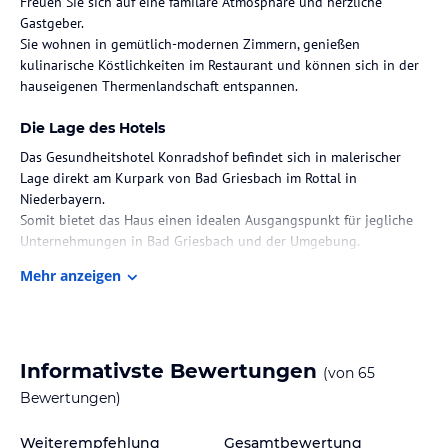
Freuen Sie sich auf eine familäre Atmosphäre und herzliche
Gastgeber.
Sie wohnen in gemütlich-modernen Zimmern, genießen
kulinarische Köstlichkeiten im Restaurant und können sich in der
hauseigenen Thermenlandschaft entspannen.
Die Lage des Hotels
Das Gesundheitshotel Konradshof befindet sich in malerischer
Lage direkt am Kurpark von Bad Griesbach im Rottal in
Niederbayern.
Somit bietet das Haus einen idealen Ausgangspunkt für jegliche
Unternehmungen in Bad Griesbach und der Umgebung.
Mehr anzeigen
Zimmer / Unterbringung im Hotel
Die Zimmer im Hotel wurden farbenfroh in grün oder rot
eingerichtet. Es erwarten Sie geräumige Doppelzimmer und
gemütliche Einzelzimmer, teiweise mit Balkon oder Terrasse. Die
Informativste Bewertungen
(von
65
Einzelzimmer sind mit Verbindungstüre buchbar.
Alle Zimmer sind ausgestattet mit gemütlicher Sitzecke mit Couch
Bewertungen)
und Sessel, bequemen Bett, Schreibtisch, Minibar, Flat-TV sowie
einem hellen Bad mit Dusche/WC und Föhn. Ihnen soll während
Weiterempfehlung
Gesamtbewertung