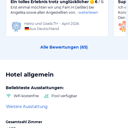
Ein tolles Erlebnis trotz unglücklicher Umstände währ
6
/ 6
Supe
Erst einmal möchten wir uns( Fam.H.Geißler) bei
Ich w
Angelika sowie allen Angestellten von…
weiterlesen
Konra
Den F
Heinz und Gisela
71+
•
April 2026
Aus Deutschland
Alle Bewertungen (
65
)
Hotel allgemein
Beliebteste Ausstattungen:
Wifi kostenfrei
Pool verfügbar
Weitere Ausstattung
Gesamtzahl Zimmer