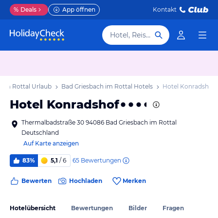
%
Deals
App öffnen
Kontakt
Hotel, Reiseziel
 im Rottal Urlaub
Bad Griesbach im Rottal Hotels
Hotel Konradshof
Hotel Konradshof
Thermalbadstraße 30 94086 Bad Griesbach im Rottal
Deutschland
Auf Karte anzeigen
65
Bewertungen
83%
5,1
/ 6
Bewerten
Hochladen
Merken
Hotelübersicht
Bewertungen
Bilder
Fragen