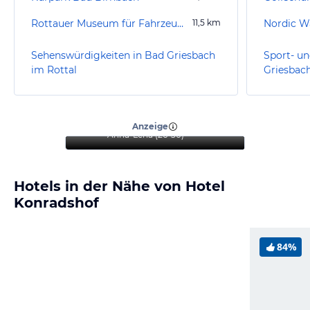
Rottauer Museum für Fahrzeuge, Wehrtechnik und Zeitgeschichte
11,5
km
Nordic W
Sehenswürdigkeiten in Bad Griesbach
Sport- un
im Rottal
Griesbach
“
Wenn Perfektion erlebbar
ist!
”
Anzeige
Anna-Lena
(
26-30
)
Hotels in der Nähe von Hotel
Konradshof
84%