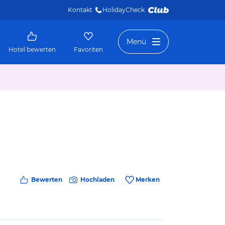
Kontakt
HolidayCheck 
Menü
Hotel bewerten
Favoriten
Bewerten
Hochladen
Merken