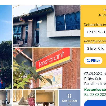
Nur 
Reisezeitrau
03.09.26 - 
Reiseteilneh
2 Erw, 0 Kin
von Expedia
Filter
03.09.2026 -
Frühstück
Familienzim
Kostenlos st
Bis 28.08.202
von Expedia
Alle Bilder
(
9
)