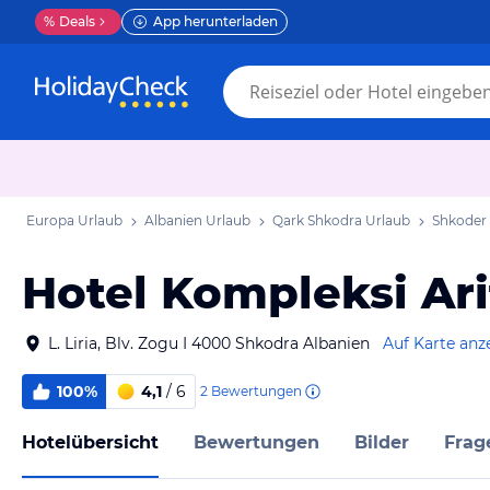
%
Deals
App herunterladen
Europa Urlaub
Albanien Urlaub
Qark Shkodra Urlaub
Shkoder
Hotel Kompleksi Ari
L. Liria, Blv. Zogu I 4000 Shkodra Albanien
Auf Karte anz
100%
4,1
/ 6
2
Bewertungen
Hotelübersicht
Bewertungen
Bilder
Frag