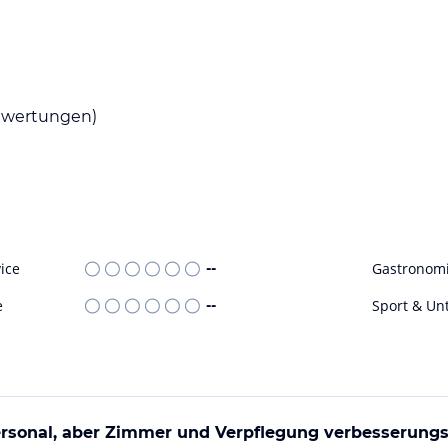
eßen.
wertungen)
ohne Gewähr. Bitte lies vor der Buchung die
ice
--
Gastronom
e
--
Sport & Un
ersonal, aber Zimmer und Verpflegung verbesserung