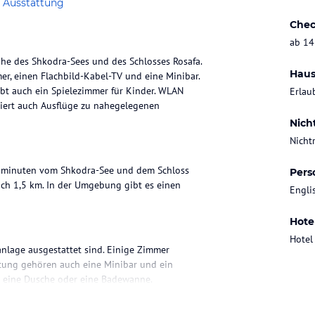
 Ausstattung
Chec
ab 14
Nähe des Shkodra-Sees und des Schlosses Rosafa.
Haus
er, einen Flachbild-Kabel-TV und eine Minibar.
ibt auch ein Spielezimmer für Kinder. WLAN
Erlau
isiert auch Ausflüge zu nahegelegenen
Nich
Nicht
 Gehminuten vom Shkodra-See und dem Schloss
Pers
ach 1,5 km. In der Umgebung gibt es einen
Engli
Hote
Hotel
anlage ausgestattet sind. Einige Zimmer
ttung gehören auch eine Minibar und ein
r eine Dusche oder eine Badewanne.