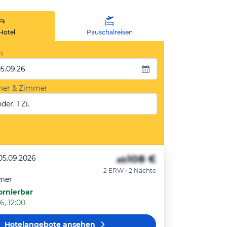
Hotel
Pauschalreisen
m
05.09.26
mer & Zimmer
der, 1 Zi.
108 €
 05.09.2026
ab
2 ERW • 2 Nächte
mer
ornierbar
6, 12:00
Hotelangebote
ansehen