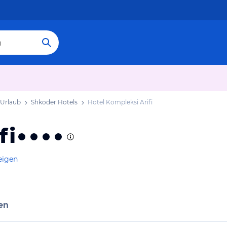
 Urlaub
Shkoder Hotels
Hotel Kompleksi Arifi
fi
eigen
en