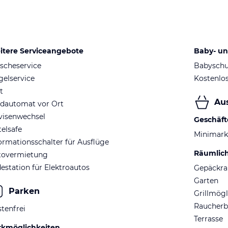
itere Serviceangebote
Baby- un
scheservice
Babyschu
elservice
Kostenlo
t
Au
ldautomat vor Ort
visenwechsel
Geschäft
elsafe
Minimark
ormationsschalter für Ausflüge
Räumlic
tovermietung
estation für Elektroautos
Gepäckr
Garten
Parken
Grillmögl
Raucherb
tenfrei
Terrasse
rkmöglichkeiten