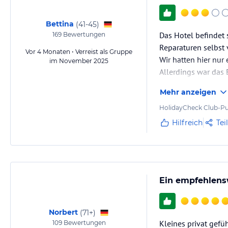
Bettina
(
41-45
)
Das Hotel befindet 
169
Bewertungen
Reparaturen selbst 
Vor 4 Monaten • Verreist als Gruppe
Wir hatten hier nu
im November 2025
Allerdings war das
Mehr anzeigen
HolidayCheck Club-Pu
Hilfreich
Tei
Ein empfehlensw
Norbert
(
71+
)
Kleines privat gefü
109
Bewertungen