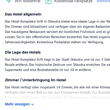
Wifi kostenfrei
Kostenlose Parkplätze
Weitere
Das Hotel allgemein
Das Hotel Kompleksi Arifi in Shkodra bietet eine ideale Lage in der 
Die Zimmer sind klimatisiert und verfügen über ein eigenes Badezimm
Das hauseigene Restaurant serviert ein köstliches Frühstück und es g
nutzen Sie in den öffentlichen Bereichen kostenfrei. Das Hotel organ
Sehenswürdigkeiten. Kostenlose Parkplätze stehen zur Verfügung.
Die Lage des Hotels
Das Hotel Kompleksi Arifi liegt in der Stadt Shkodra und ist nur 5
Rosafa entfernt. Das historische Zentrum von Shkodra erreichen Sie n
Supermarkt und eine Bushaltestelle ist nur 50 m entfernt.
Zimmer / Unterbringung im Hotel
Das Hotel verfügt über insgesamt 14 Zimmer, die alle mit einer Klima
verfügen über einen Balkon, der zum Entspannen einlädt. Zur Aussta
Fernseher. WLAN nutzen Sie kostenfrei. Die Badezimmer verfügen übe
Mehr anzeigen
Gastronomie im Hotel