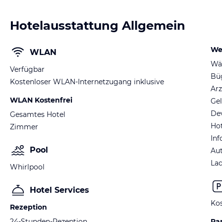
Hotelausstattung Allgemein
We
WLAN
Wä
Verfügbar
Büg
Kostenloser WLAN-Internetzugang inklusive
Arz
WLAN Kostenfrei
Ge
De
Gesamtes Hotel
Hot
Zimmer
Inf
Pool
Au
Lad
Whirlpool
Hotel Services
Kos
Rezeption
24-Stunden-Rezeption
Pa