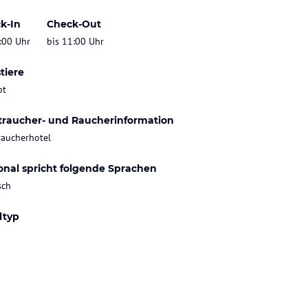
k-In
Check-Out
:00 Uhr
bis 11:00 Uhr
tiere
bt
traucher- und Raucherinformation
raucherhotel
onal spricht folgende Sprachen
sch
ltyp