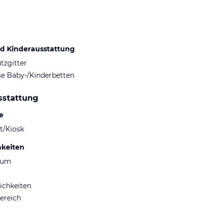
d Kinderausstattung
tzgitter
se Baby-/Kinderbetten
sstattung
e
t/Kiosk
hkeiten
aum
ichkeiten
ereich