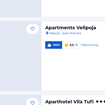
Apartments Velipoja
Velipojë
·
Qark Shkodra
1
Bewertung
100%
5,2
/ 6
Aparthotel Vila Tufi