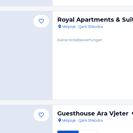
Royal Apartments & Sui
Velipojë
·
Qark Shkodra
Keine Hotelbewertungen
Guesthouse Ara Vjeter
Velipojë
·
Qark Shkodra