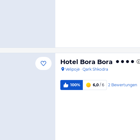
Hotel Bora Bora
Velipojë
·
Qark Shkodra
2
Bewertungen
100%
6,0
/ 6