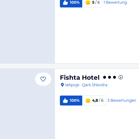
1
Bewertung
100%
5
/ 6
Fishta Hotel
Velipojë
·
Qark Shkodra
3
Bewertungen
100%
4,8
/ 6