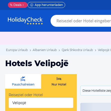
%
Deals
App herunterladen
Europa Urlaub
Albanien Urlaub
Qark Shkodra Urlaub
Velipojë
Hotels Velipojë
Pauschalreisen
Nur Hotel
Diese Hotelliste z
Reiseziel oder Hotel
Velipojë