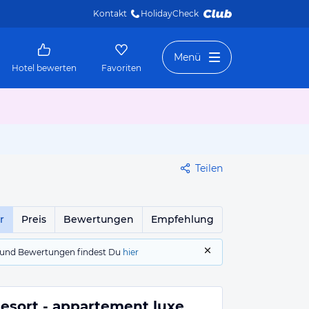
Kontakt
HolidayCheck 
Menü
Hotel bewerten
Favoriten
Teilen
r
Preis
Bewertungen
Empfehlung
gs und Bewertungen findest Du
hier
Resort - appartement luxe