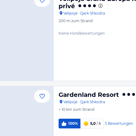
privé
Velipojë
·
Qark Shkodra
200 m
zum Strand
Keine Hotelbewertungen
Gardenland Resort
Velipojë
·
Qark Shkodra
> 10 km
zum Strand
5
Bewertungen
100%
5,0
/ 6