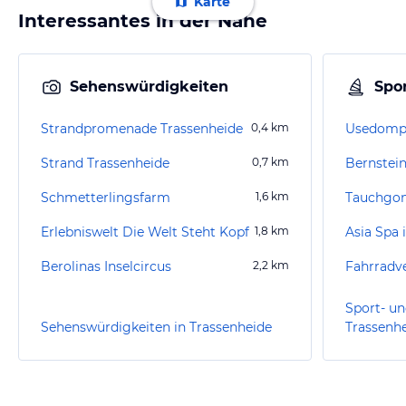
Karte
Interessantes in der Nähe
Sehenswürdigkeiten
Spor
Strandpromenade Trassenheide
0,4
km
Usedompa
Strand Trassenheide
0,7
km
Bernstei
Schmetterlingsfarm
1,6
km
Tauchgon
Erlebniswelt Die Welt Steht Kopf
1,8
km
Asia Spa 
Berolinas Inselcircus
2,2
km
Sport- un
Sehenswürdigkeiten in Trassenheide
Trassenh