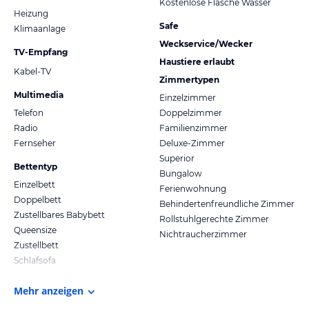
Kostenlose Flasche Wasser
Heizung
Safe
Klimaanlage
Weckservice/Wecker
TV-Empfang
Haustiere erlaubt
Kabel-TV
Zimmertypen
Multimedia
Einzelzimmer
Telefon
Doppelzimmer
Radio
Familienzimmer
Fernseher
Deluxe-Zimmer
Superior
Bettentyp
Bungalow
Einzelbett
Ferienwohnung
Doppelbett
Behindertenfreundliche Zimmer
Zustellbares Babybett
Rollstuhlgerechte Zimmer
Queensize
Nichtraucherzimmer
Zustellbett
Schlafsofa
Mehr anzeigen