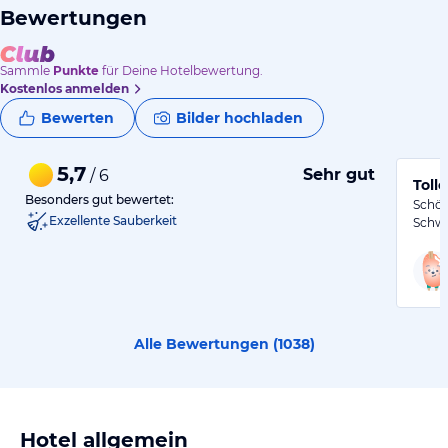
Bewertungen
Sammle
Punkte
für Deine Hotelbewertung.
Kostenlos anmelden
Bewerten
Bilder hochladen
5,7
Sehr gut
/ 6
Toll
Besonders gut bewertet:
Schön
Exzellente Sauberkeit
Schwä
Alle Bewertungen (
1038
)
Hotel allgemein