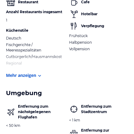
Restaurant
Cafe
Anzahl Restaurants insgesamt
Hotelbar
1
Verpflegung
Küchenstile
Frühstück
Deutsch
Halbpension
Fischgerichte /
Vollpension
Meeresspezialitäten
Gutbürgerlich/Hausmannskost
Regional
Mehr anzeigen
Umgebung
Entfernung zum
Entfernung zum
nächstgelegenen
Stadtzentrum
Flughafen
< 1 km
< 50 km
Entfernung zur