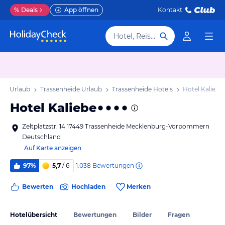
%
Deals
App öffnen
Kontakt
Hotel, Reiseziel
rn Urlaub
Trassenheide Urlaub
Trassenheide Hotels
Hotel Kaliebe
Hotel Kaliebe
Zeltplatzstr. 14 17449 Trassenheide Mecklenburg-Vorpommern
Deutschland
Auf Karte anzeigen
1.038
Bewertungen
97%
5,7
/ 6
Bewerten
Hochladen
Merken
Hotelübersicht
Bewertungen
Bilder
Fragen