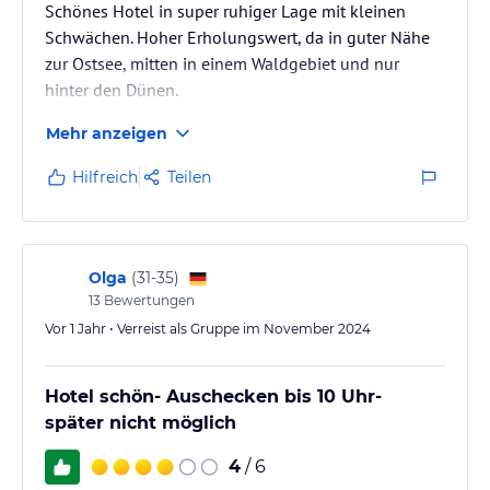
Schönes Hotel in super ruhiger Lage mit kleinen
Wir freuen uns auf Sie!
Schwächen. Hoher Erholungswert, da in guter Nähe
zur Ostsee, mitten in einem Waldgebiet und nur
Gastronomie im Hotel
hinter den Dünen.
Im Restaurant gibt es für unsere Gäste viele "Lieblingsplätze" -
sowohl am heimeligen Kamin,
Mehr anzeigen
als auch in den sonnendurchfluteten Wintergärten.
In der Küche, in welcher pommersche Gerichte, zubereitet aus
Hilfreich
Teilen
ausgesuchten Produkten der Region, im Vordergrund stehen,
legt der Chef, Helmut Kaliebe, noch selbst Hand an.
Er bereitet das Wild aus heimischen Wäldern ebenso kundig zu,
wie die Köstlichkeiten des Meeres.
Olga
(
31-35
)
Unsere kleinsten Gäste wählen aus einer eigenen Kinderkarte.
13
Bewertungen
Vor 1 Jahr • Verreist als Gruppe im November 2024
Sport und Unterhaltung
Die geräumige Blockhaus - Sauna mit separierter Terrasse steht
Ihnen täglich zur Verfügung. Ausgestattet mit einer Physiotherm
Hotel schön- Auschecken bis 10 Uhr-
Infrarotkabine, sowie einem Fernseher und einer Musikanlage
später nicht möglich
findet hier Jeder seine ganz persönliche Entspannung.
4
/ 6
Auch unser Masseur Robert Gutzmann hat hier seinen Arbeitsplatz.