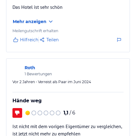
Das Hotel ist sehr schön
Sonstige Einrichtungen und Services
Um Ihren Urlaub von Anfang an perfekt zu gestalten, bieten wir
Mehr anzeigen
Ihnen folgende Leistungen an:
Meilengutschrift erhalten
kostenfreies Parken --> für Hausgäste und Restaurantbesucher
Hilfreich
Teilen
kostenloses W-Lan --> im gesamten Hotel, Empfang im Restaurant
kann eingeschränkt sein
Roth
Sauna & Physiotherm Infrarotkabine --> für Hausgäste & außer
1
Bewertungen
Haus Gäste
Vor 2 Jahren • Verreist als Paar im Juni 2024
(Sauna 8,- € pro Person)
Massagen --> Massagen sind an ausgewählten Tagen möglich
Hände weg
Fahrradverleih --> direkt am Hotel (für Hausgäste & außer Haus
1,1
/ 6
Gäste)
Tourenrad 9.-€ / Tag / Fahrrad
Ist nicht mit dem vorigen Eigentümer zu vergleichen,
E-Bikes 19.-€ / Tag / Fahrrad
ist jetzt nicht mehr zu empfehlen