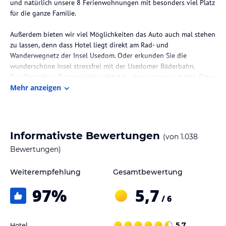
und natürlich unsere 8 Ferienwohnungen mit besonders viel Platz
für die ganze Familie.
Außerdem bieten wir viel Möglichkeiten das Auto auch mal stehen
zu lassen, denn dass Hotel liegt direkt am Rad- und
Wanderwegnetz der Insel Usedom. Oder erkunden Sie die
wunderschöne Insel stressfrei mit der Usedomer Bäderbahn.
Das Ostseebad Trassenheide gehört zu den sonnenreichsten Orten
Deutschlands und ist somit optimal geeignet für einen schönen
Mehr anzeigen
Urlaub im der Natur.
Die Lage des Hotels
Das Hotel liegt mitten im Kiefernwald und doch direkt am
Informativste Bewertungen
(von
1.038
makellos weißen Sandstrand der "Sonnen"Insel Usedom. Gerade
Bewertungen)
für Kinder und Senioren ist die Umgebung ideal für einen
traumhaften Urlaubstag. Hier werden Sie Ihre schönste Zeit des
Weiterempfehlung
Gesamtbewertung
Jahres garantiert erholsam verbringen.
Der Weg zum Wasser führt durch Schatten spendende Kiefern,
97
%
5,7
direkt an unseren Blockhäusern vorbei. Gleich hinter der Düne
/ 6
erwartet Sie die weite Ostsee und der unendlich lange weiße
Strand.
Hotel
5,7