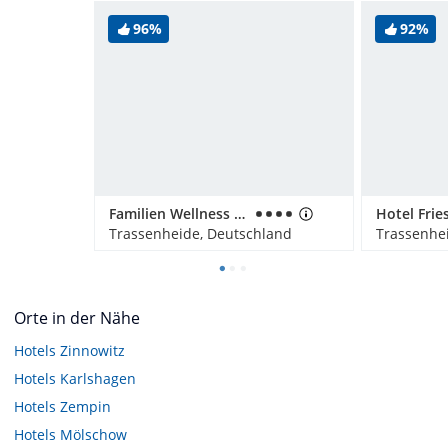
96%
92%
Familien Wellness Hotel Seeklause
Hotel Frie
Trassenheide, Deutschland
Trassenhe
Orte in der Nähe
Hotels
Zinnowitz
Hotels
Karlshagen
Hotels
Zempin
Hotels
Mölschow