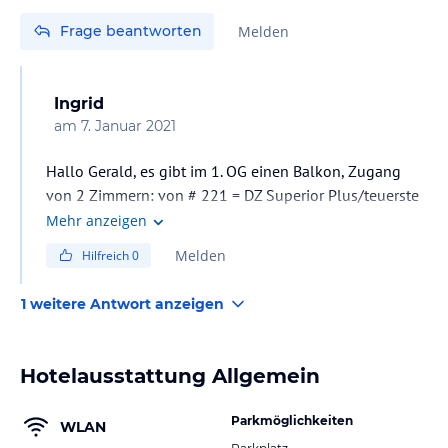
Frage beantworten
Melden
Ingrid
am
7. Januar 2021
Hallo Gerald, es gibt im 1. OG einen Balkon, Zugang
von 2 Zimmern: von # 221 = DZ Superior Plus/teuerste
Kategorie, und von # 222 = DZ Kft.Plus. Platz ist für je1
Mehr anzeigen
Tisch mit 4 Stühlen pro Zimmer, praktisch für Raucher
Melden
Hilfreich
0
und Hundebesitzer... Allerdings sind diese Zimmer stets
gut gebucht, oft ausgebucht. Ich kann aber ALLE
1 weitere Antwort anzeigen
Zimmer empfehlen, denn es gibt vor dem
Restaurant/Wintergarten eine nette Terrasse, auch vorm
Hotel wurden 2019 Tische und Stühle zum Verweilen
Hotelausstattung Allgemein
aufgestellt. Das Hotel und Restaurant ist sehr zu
empfehlen - sh. viele gute Bewertungen.
Parkmöglichkeiten
WLAN