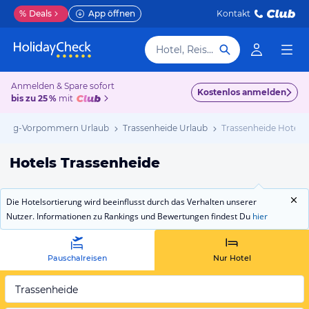
%
Deals
App öffnen
Kontakt
Hotel, Reiseziel
Anmelden & Spare sofort
Kostenlos anmelden
bis zu 25 %
mit
burg-Vorpommern Urlaub
Trassenheide Urlaub
Trassenheide Hotels
Hotels Trassenheide
Die Hotelsortierung wird beeinflusst durch das Verhalten unserer
Nutzer. Informationen zu Rankings und Bewertungen findest Du
hier
Pauschalreisen
Nur Hotel
Trassenheide