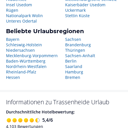
Insel Usedom
Kaiserbäder Usedom
Rügen
Uckermark
Nationalpark Wolin
Stettin Küste
Unteres Odertal
Beliebte Urlaubsregionen
Bayern
Sachsen
Schleswig-Holstein
Brandenburg
Niedersachsen
Thüringen
Mecklenburg-Vorpommern
Sachsen-Anhalt
Baden-Württemberg
Berlin
Nordrhein-Westfalen
Saarland
Rheinland-Pfalz
Hamburg
Hessen
Bremen
Informationen zu
Trassenheide
Urlaub
Durchschnittliche Hotelbewertung:
5,4
/
6
4.103
Bewertungen