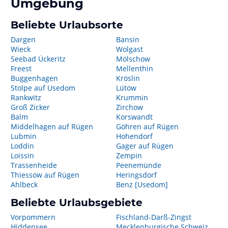
Umgebung
Beliebte Urlaubsorte
Dargen
Bansin
Wieck
Wolgast
Seebad Ückeritz
Mölschow
Freest
Mellenthin
Buggenhagen
Kröslin
Stolpe auf Usedom
Lütow
Rankwitz
Krummin
Groß Zicker
Zirchow
Balm
Korswandt
Middelhagen auf Rügen
Göhren auf Rügen
Lubmin
Hohendorf
Loddin
Gager auf Rügen
Loissin
Zempin
Trassenheide
Peenemünde
Thiessow auf Rügen
Heringsdorf
Ahlbeck
Benz [Usedom]
Beliebte Urlaubsgebiete
Vorpommern
Fischland-Darß-Zingst
Hiddensee
Mecklenburgische Schweiz