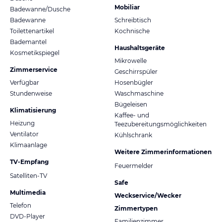
Mobiliar
Badewanne/Dusche
Badewanne
Schreibtisch
Toilettenartikel
Kochnische
Bademantel
Haushaltsgeräte
Kosmetikspiegel
Mikrowelle
Zimmerservice
Geschirrspüler
Verfügbar
Hosenbügler
Stundenweise
Waschmaschine
Bügeleisen
Klimatisierung
Kaffee- und
Heizung
Teezubereitungsmöglichkeiten
Ventilator
Kühlschrank
Klimaanlage
Weitere Zimmerinformationen
TV-Empfang
Feuermelder
Satelliten-TV
Safe
Multimedia
Weckservice/Wecker
Telefon
Zimmertypen
DVD-Player
Familienzimmer