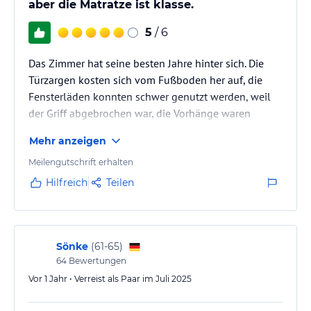
aber die Matratze ist klasse.
5
/ 6
Das Zimmer hat seine besten Jahre hinter sich. Die
Türzargen kosten sich vom Fußboden her auf, die
Fensterläden konnten schwer genutzt werden, weil
der Griff abgebrochen war, die Vorhänge waren
teilweise heruntergerissen, die Lampen und Bilder
Mehr anzeigen
hingen schief. Fön defekt. Aber es wurde jeden Tag
sauber gemacht, frische Handtücher gab es auch
Meilengutschrift erhalten
jeden Tag. Seife, Shampoo, Duschgel, Bodylotion
Hilfreich
Teilen
vorhanden. Matratze super bequem. Kopfkissen mit
Memoryeffekt.
Sönke
(
61-65
)
64
Bewertungen
Vor 1 Jahr • Verreist als Paar im Juli 2025