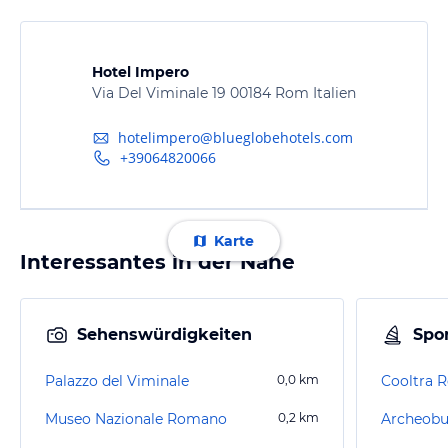
Hotel Impero
Via Del Viminale 19 00184 Rom Italien
hotelimpero@blueglobehotels.com
+39064820066
Karte
Interessantes in der Nähe
Sehenswürdigkeiten
Spor
Palazzo del Viminale
0,0
km
Cooltra 
Museo Nazionale Romano
0,2
km
Archeobu