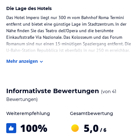
Die Lage des Hotels
Das Hotel Impero liegt nur 300 m vom Bahnhof Roma Termini
entfernt und bietet eine günstige Lage im Stadtzentrum. In der
Nähe finden Sie das Teatro dell'Opera und die berühmte
Einkaufsstraße Via Nazionale. Das Kolosseum und das Forum
Romanum sind nur einen 15-minütigen Spaziergang entfernt. Die
U-Bahn-Station Repubblica ist ebenfalls in nur 250 m erreichbar.
Mehr anzeigen
Zimmer / Unterbringung im Hotel
Die klimatisierten Zimmer im Hotel Impero sind komfortabel
eingerichtet und verfügen über ein eigenes Bad, Holzböden, eine
Minibar und Sat-TV. Einige Zimmer bieten zudem einen eigenen
Informativste Bewertungen
(von
41
Balkon, von dem aus Sie den Blick auf die Dächer von Rom und
das Teatro dell'Opera genießen können.
Bewertungen)
Gastronomie im Hotel
Weiterempfehlung
Gesamtbewertung
Jeden Morgen erwartet Sie ein abwechslungsreiches
100
%
5,0
Frühstücksbuffet im Hotel Impero. Hier finden Sie frisches Obst,
/ 6
Aufschnitt und hausgemachte Produkte, um gestärkt in den Tag zu