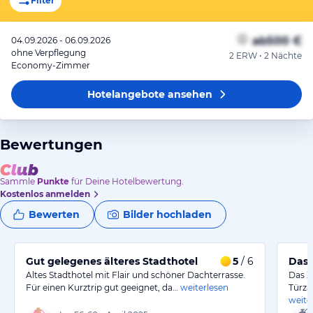
Filter
ab
500 €
04.09.2026 - 06.09.2026
ohne Verpflegung
2 ERW • 2 Nächte
Economy-Zimmer
Hotelangebote
ansehen
Bewertungen
Sammle
Punkte
für Deine Hotelbewertung.
Kostenlos anmelden
Bewerten
Bilder hochladen
Gut gelegenes älteres Stadthotel
5
/ 6
Das 
Altes Stadthotel mit Flair und schöner Dachterrasse.
Das Z
Für einen Kurztrip gut geeignet, da…
weiterlesen
Türza
weite