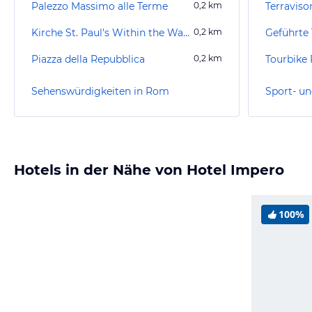
Palezzo Massimo alle Terme
0,2
km
Terraviso
Kirche St. Paul's Within the Walls
0,2
km
Geführte
Piazza della Repubblica
0,2
km
Tourbike
Sehenswürdigkeiten in Rom
Sport- un
Hotels in der Nähe von Hotel Impero
100%