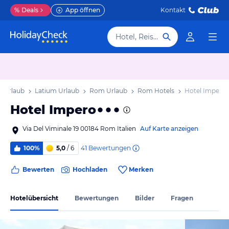
%
Deals
App öffnen
Kontakt
Hotel, Reiseziel
en Urlaub
Latium Urlaub
Rom Urlaub
Rom Hotels
Hotel Impero
Hotel Impero
Via Del Viminale 19 00184 Rom Italien
Auf Karte anzeigen
41
Bewertungen
100%
5,0
/ 6
Bewerten
Hochladen
Merken
Hotelübersicht
Bewertungen
Bilder
Fragen