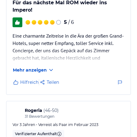
Für das nächste Mal ROM wieder ins
Impero!
5
/ 6
Eine charmante Zeitreise in die Ära der großen Grand-
Hotels, super netter Empfang, toller Service inkl.
Concierge, der uns das Gepäck auf das Zimmer
gebracht hat, italienische Herzlichkeit und
Flexibilität, da wir kurzfristig ein eher beziehbares
Mehr anzeigen
Zimmer bekommen haben, um nicht noch länger auf
die offizielle Check-In Zeit warten zu müssen. Das
Hilfreich
Teilen
Zimmer sehr sauber, alles pikkobello, wenn auch
etwas in die Jahre gekommenes Mobiliar - aber das
haben die Spitzen Kissen und Matratzen wieder
rausgerissen. Perfekt für…
Rogeria
(
46-50
)
31
Bewertungen
Vor 3 Jahren • Verreist als Paar im Februar 2023
Verifizierter Aufenthalt