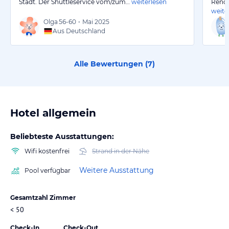
Stadt. Der Shuttleservice vom/zum…
weiterlesen
Renov
weite
Olga
56-60
•
Mai 2025
Aus Deutschland
Alle Bewertungen (
7
)
Hotel allgemein
Beliebteste Ausstattungen:
Wifi kostenfrei
Strand in der Nähe
Weitere Ausstattung
Pool verfügbar
Gesamtzahl Zimmer
< 50
Check-In
Check-Out