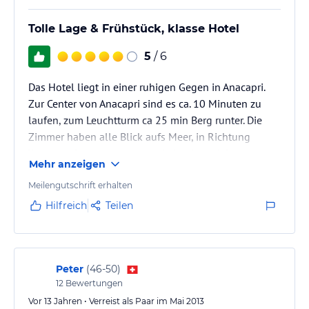
Tolle Lage & Frühstück, klasse Hotel
5
/ 6
Das Hotel liegt in einer ruhigen Gegen in Anacapri.
Zur Center von Anacapri sind es ca. 10 Minuten zu
laufen, zum Leuchtturm ca 25 min Berg runter. Die
Zimmer haben alle Blick aufs Meer, in Richtung
Westen = Sonnenuntergang jeden Abend. Das
Mehr anzeigen
Frühstück sieht auf den ersten Blick klein aus, jedoch
super super lecker!
Meilengutschrift erhalten
Punktabzug gibt es für Das Zimmer. Wir waren im
Hilfreich
Teilen
Zimmer 22, was leider kein ruhiges Zimmer ist. Die
Hühner gegenüber sind nicht das Problem, leider ist
das Bad von Zimmer 23 direkt hinter dem Bett.
Peter
(
46-50
)
12
Bewertungen
Vor 13 Jahren • Verreist als Paar im Mai 2013