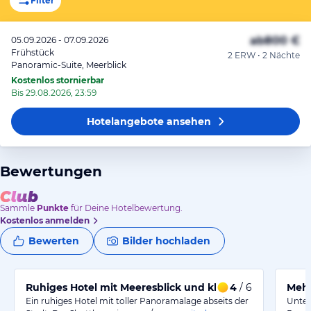
Filter
ab
800 €
05.09.2026 - 07.09.2026
Frühstück
2 ERW • 2 Nächte
Panoramic-Suite, Meerblick
Kostenlos stornierbar
Bis 29.08.2026, 23:59
Hotelangebote
ansehen
Bewertungen
Sammle
Punkte
für Deine Hotelbewertung.
Kostenlos anmelden
Bewerten
Bilder hochladen
Ruhiges Hotel mit Meeresblick und kleinen Mängeln
4
/ 6
Mehr
Ein ruhiges Hotel mit toller Panoramalage abseits der
Unter