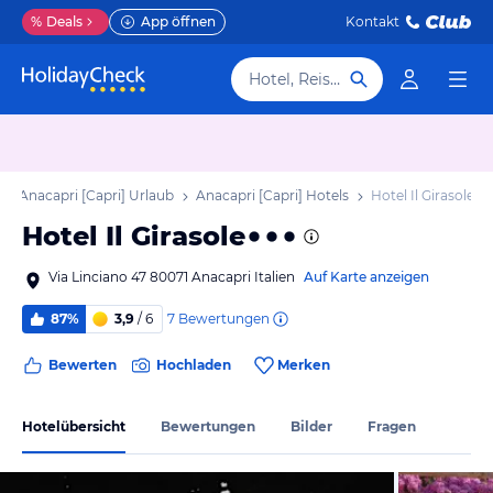
%
Deals
App öffnen
Kontakt
Hotel, Reiseziel
Anacapri [Capri] Urlaub
Anacapri [Capri] Hotels
Hotel Il Girasole
Hotel Il Girasole
Via Linciano 47 80071 Anacapri Italien
Auf Karte anzeigen
7
Bewertungen
87%
3,9
/ 6
Bewerten
Hochladen
Merken
Hotelübersicht
Bewertungen
Bilder
Fragen