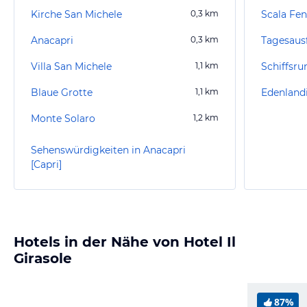
Kirche San Michele
0,3
km
Scala Fen
Anacapri
0,3
km
Tagesaus
Villa San Michele
1,1
km
Schiffsru
Blaue Grotte
1,1
km
Edenland
Monte Solaro
1,2
km
Sehenswürdigkeiten in Anacapri
[Capri]
Hotels in der Nähe von Hotel Il
Girasole
87%