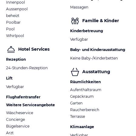
Innenpool
Massagen
Aussenpool
beheizt
Familie & Kinder
Poolbar
Pool
Kinderbetreuung
Whirlpool
Verfügbar
Hotel Services
Baby- und Kinderausstattung
Keine Baby-/Kinderbetten
Rezeption
24-Stunden-Rezeption
Ausstattung
Lift
Räumlichkeiten
Verfügbar
Aufenthaltsraum
Gepäckraum
Flughafentransfer
Garten
Weitere Serviceangebote
Raucherbereich
Wäscheservice
Terrasse
Concierge
Bügelservice
Klimaanlage
Arzt
Verfügbar