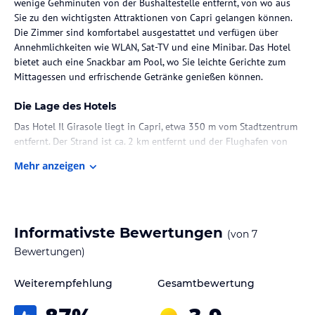
wenige Gehminuten von der Bushaltestelle entfernt, von wo aus
Sie zu den wichtigsten Attraktionen von Capri gelangen können.
Die Zimmer sind komfortabel ausgestattet und verfügen über
Annehmlichkeiten wie WLAN, Sat-TV und eine Minibar. Das Hotel
bietet auch eine Snackbar am Pool, wo Sie leichte Gerichte zum
Mittagessen und erfrischende Getränke genießen können.
Die Lage des Hotels
Das Hotel Il Girasole liegt in Capri, etwa 350 m vom Stadtzentrum
entfernt. Der Strand ist ca. 2 km entfernt und der Flughafen von
Neapel erreichen Sie nach etwa 30 km.
Mehr anzeigen
Zimmer / Unterbringung im Hotel
Das Hotel verfügt über insgesamt 24 Nichtraucherzimmer, die
komfortabel und gemütlich eingerichtet sind. Zur Ausstattung
Informativste Bewertungen
(von
7
gehören eine Klimaanlage, individuell regelbare Heizung, Kaffee-
und Teezubereitungsmöglichkeiten, WLAN, ein Fernseher und ein
Bewertungen)
eigenes Bad mit einer Dusche oder Badewanne und einem
Haartrockner. Einige Zimmer bieten auch einen Balkon mit
Weiterempfehlung
Gesamtbewertung
Meerblick oder Blick auf den Garten. Familienzimmer sind
ebenfalls verfügbar.