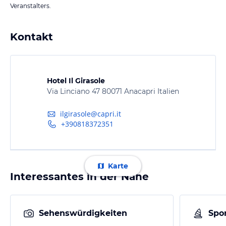
Veranstalters.
Kontakt
Hotel Il Girasole
Via Linciano 47 80071 Anacapri Italien
ilgirasole@capri.it
+390818372351
Karte
Interessantes in der Nähe
Sehenswürdigkeiten
Spor