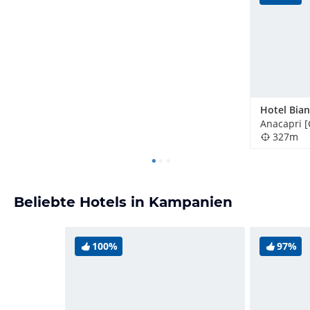
Hotel Bia
Anacapri [C
327m
Beliebte Hotels in Kampanien
100%
97%