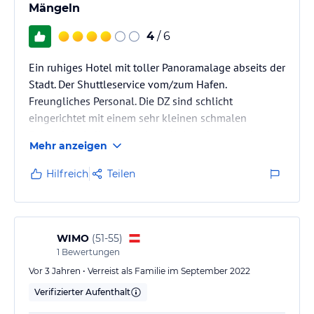
Mängeln
4
/ 6
Ein ruhiges Hotel mit toller Panoramalage abseits der
Stadt. Der Shuttleservice vom/zum Hafen.
Freungliches Personal. Die DZ sind schlicht
eingerichtet mit einem sehr kleinen schmalen
Schrank, kein Wasserkocher, allein geht es noch, aber
Mehr anzeigen
zu zweit wäre es richtig problematisch.
Hilfreich
Teilen
WIMO
(
51-55
)
1
Bewertungen
Vor 3 Jahren • Verreist als Familie im September 2022
Verifizierter Aufenthalt