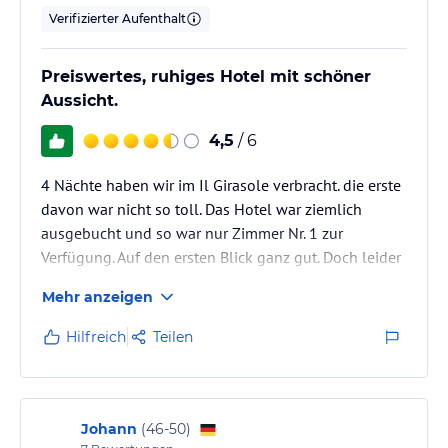
Verifizierter Aufenthalt
Preiswertes, ruhiges Hotel mit schöner
Aussicht.
4,5
/ 6
4 Nächte haben wir im Il Girasole verbracht. die erste
davon war nicht so toll. Das Hotel war ziemlich
ausgebucht und so war nur Zimmer Nr. 1 zur
Verfügung. Auf den ersten Blick ganz gut. Doch leider
ist direkt vor dem Fenster ein ganz schmales
Mehr anzeigen
Strässchen. Wir konnten uns eigentlich nicht
vorstellen, dass da Verkehr herrscht. Aber wir mussten
Hilfreich
Teilen
leider feststellen, dass die Capresen durch die
engsten Gassen fahren. Jedes mal, wenn eine Vespa
durchfuhr, meinten wir, der fährt durch unser Zimmer.
Es kamen zwar nicht…
Johann
(
46-50
)