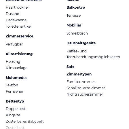
Haartrockner
Balkontyp
Dusche
Terrasse
Badewanne
Mobiliar
Toilettenartikel
Schreibtisch
Zimmerservice
Haushaltsgeräte
Verfügbar
Kaffee- und
Klimatisierung
Teezubereitungsmöglichkeiten
Heizung
Safe
Klimaanlage
Zimmertypen
Multimedia
Familienzimmer
Telefon
Schallisolierte Zimmer
Fernseher
Nichtraucherzimmer
Bettentyp
Doppelbett
Kingsize
Zustellbares Babybett
Zustellbett