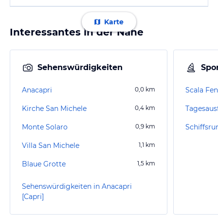
Karte
Interessantes in der Nähe
Sehenswürdigkeiten
Spor
Anacapri
0,0
km
Scala Fen
Kirche San Michele
0,4
km
Tagesaus
Monte Solaro
0,9
km
Schiffsru
Villa San Michele
1,1
km
Blaue Grotte
1,5
km
Sehenswürdigkeiten in Anacapri
[Capri]