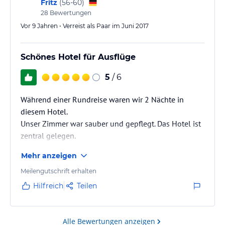
Fritz
(
56-60
)
28
Bewertungen
Vor 9 Jahren • Verreist als Paar im Juni 2017
Schönes Hotel für Ausflüge
5
/ 6
Während einer Rundreise waren wir 2 Nächte in
diesem Hotel.
Unser Zimmer war sauber und gepflegt. Das Hotel ist
zentral gelegen.
Wir können das Hotel mit gutem Gewissen
Mehr anzeigen
weiterempfehlen!
Meilengutschrift erhalten
Hilfreich
Teilen
Alle Bewertungen anzeigen