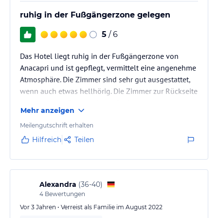
ruhig in der Fußgängerzone gelegen
5
/ 6
Das Hotel liegt ruhig in der Fußgängerzone von
Anacapri und ist gepflegt, vermittelt eine angenehme
Atmosphäre. Die Zimmer sind sehr gut ausgestattet,
wenn auch etwas hellhörig. Die Zimmer zur Rückseite
blicken in der Ferne auf den Golf von Neapel und
Mehr anzeigen
den Vesuv, sie haben einen französischen Balkon. Die
Zimmer nach vorne verfügen über Balkone. Das
Meilengutschrift erhalten
Frühstück bietet ein gutes Angebot, der Service ist
Hilfreich
Teilen
freundlich.
Alexandra
(
36-40
)
4
Bewertungen
Vor 3 Jahren • Verreist als Familie im August 2022