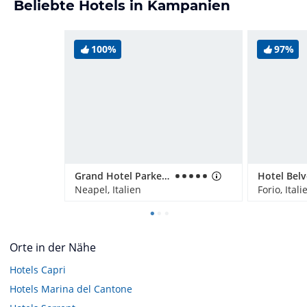
Beliebte Hotels in Kampanien
100%
97%
Grand Hotel Parker's
Hotel Bel
Neapel, Italien
Forio, Itali
Orte in der Nähe
Hotels
Capri
Hotels
Marina del Cantone