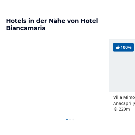
Hotels in der Nähe von Hotel
Biancamaria
100%
Villa Mim
Anacapri [C
229m