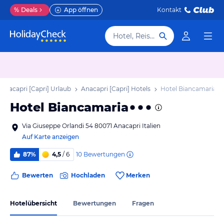
%
Deals
App öffnen
Kontakt
Hotel, Reiseziel
Anacapri [Capri] Urlaub
Anacapri [Capri] Hotels
Hotel Biancamaria
Hotel Biancamaria
Via Giuseppe Orlandi 54 80071 Anacapri Italien
Auf Karte anzeigen
10
Bewertungen
87%
4,5
/ 6
Bewerten
Hochladen
Merken
Hotelübersicht
Bewertungen
Fragen