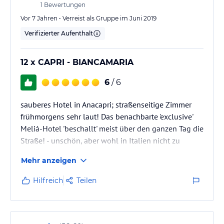
saßen vor der Türe zum Hotel und schrien „ no dog“.
1
Bewertungen
Ich…
Vor 7 Jahren • Verreist als Gruppe im Juni 2019
Verifizierter Aufenthalt
12 x CAPRI - BIANCAMARIA
6
/ 6
sauberes Hotel in Anacapri; straßenseitige Zimmer
frühmorgens sehr laut! Das benachbarte 'exclusive'
Meliá-Hotel 'beschallt' meist über den ganzen Tag die
Straße! - unschön, aber wohl in Italien nicht zu
ändern!
Mehr anzeigen
Hilfreich
Teilen