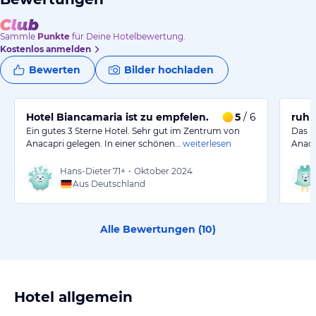
Sammle
Punkte
für Deine Hotelbewertung.
Kostenlos anmelden
Bewerten
Bilder hochladen
Hotel Biancamaria ist zu empfelen.
5
/ 6
ruhi
Ein gutes 3 Sterne Hotel. Sehr gut im Zentrum von
Das H
Anacapri gelegen. In einer schönen…
weiterlesen
Anaca
Hans-Dieter
71+
•
Oktober 2024
Aus Deutschland
Alle Bewertungen (
10
)
Hotel allgemein