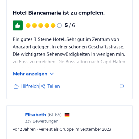
Hinweis:
Verfasst von HolidayCheck mit Hilfe von KI. Alle
Hotel Biancamaria ist zu empfelen.
Angaben ohne Gewähr. Bitte lies vor der Buchung die
verbindlichen
Angebotsdetails
des jeweiligen Veranstalters.
5
/ 6
Ein gutes 3 Sterne Hotel. Sehr gut im Zentrum von
Anacapri gelegen. In einer schönen Geschäftsstrasse.
Die wichtigsten Sehenswürdigkeiten in wenigen min.
zu Fuss zu erreichen. Die Busstation nach Capri Hafen
fast in Sichtweite gelegen. Gans nahe des Monte
Mehr anzeigen
Solaro Chair Lifts, zum höchsten Gipfel mit
grandioser Aussicht. Das Hotel Biancamaria ist nicht
Hilfreich
Teilen
das modernste, aber doch sehr schön. Großes Zimmer
und große Terasse, mit Blick auf die Bummelmeile.
Alles sauber und ordentlich. Frühstück, na ja!? Wir
dachten erst,…
Elisabeth
(
61-65
)
337
Bewertungen
Vor 2 Jahren • Verreist als Gruppe im September 2023