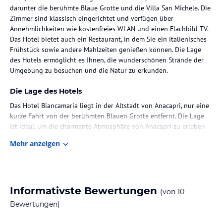
darunter die berühmte Blaue Grotte und die Villa San Michele. Die
Zimmer sind klassisch eingerichtet und verfügen über
Annehmlichkeiten wie kostenfreies WLAN und einen Flachbild-TV.
Das Hotel bietet auch ein Restaurant, in dem Sie ein italienisches
Frühstück sowie andere Mahlzeiten genießen können. Die Lage
des Hotels ermöglicht es Ihnen, die wunderschönen Strände der
Umgebung zu besuchen und die Natur zu erkunden.
Die Lage des Hotels
Das Hotel Biancamaria liegt in der Altstadt von Anacapri, nur eine
kurze Fahrt von der berühmten Blauen Grotte entfernt. Die Lage
ist ideal, um die charmante Atmosphäre von Anacapri zu erleben
und die Sehenswürdigkeiten der Umgebung zu erkunden. In der
Mehr anzeigen
Nähe des Hotels finden Sie verschiedene Restaurants, Geschäfte
und Cafés, die zum Bummeln und Entspannen einladen. Der Hafen
von Capri ist ebenfalls leicht zu erreichen und bietet eine
Verbindung zu anderen Teilen der Insel.
Informativste Bewertungen
(von
10
Zimmer / Unterbringung im Hotel
Bewertungen)
Die Zimmer im Hotel Biancamaria sind klassisch eingerichtet und