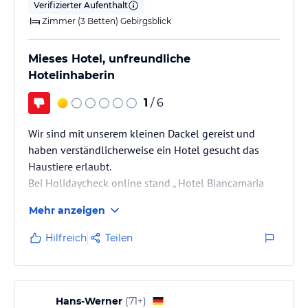
Verifizierter Aufenthalt
Zimmer (3 Betten) Gebirgsblick
Mieses Hotel, unfreundliche
Hotelinhaberin
1
/ 6
Wir sind mit unserem kleinen Dackel gereist und
haben verständlicherweise ein Hotel gesucht das
Haustiere erlaubt.
Bei Holidaycheck online stand „ Hotel Biancamaria
war das so“. Da haben wir uns natürlich riesig gefreut,
Mehr anzeigen
da wir mit der Buchung schon spät dran waren und
neben diesem Hotel nur noch ein Luxushotel in
Hilfreich
Teilen
Frage Käme.
Als wir aber gegen 21 Uhr das Hotel betreten wollten
fing das Drama schon an.
Alle drei Mitarbeiter, inklusive der Hotelinhaberin
Hans-Werner
(
71+
)