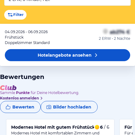
Filter
ab
274 €
04.09.2026 - 06.09.2026
Frühstück
2 ERW • 2 Nächte
Doppelzimmer Standard
Hotelangebote
ansehen
Bewertungen
Sammle
Punkte
für Deine Hotelbewertung.
Kostenlos anmelden
Bewerten
Bilder hochladen
Modernes Hotel mit gutem Frühstück und Anbindung a
6
/ 6
Für 
Modernes Hotel mit komfortablen Zimmern und
Für e