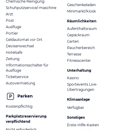
Chemische Reinigung
Geschenkeladen
Schuhputzservice/-maschine
Minimarkt/Kiosk
Arzt
Post
Räumlichkeiten
Ausflüge
Aufenthaltsraum
Portier
Gepäckraum
Geldautomat vor Ort
Garten
Devisenwechsel
Raucherbereich
Hotelsafe
Terrasse
Zeitung
Fitnesscenter
Informationsschalter für
Ausflüge
Unterhaltung
Ticketservice
Kasino
Autovermietung
Sportevents Live-
Übertragungen
Parken
Klimaanlage
Kostenpflichtig
Verfügbar
Parkplatzreservierung
Sonstiges
verpflichtend
Erste-Hilfe-Kasten
Nicht erforderlich