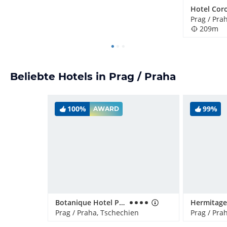
Hotel Cor
Prag / Pra
209m
Beliebte Hotels in Prag / Praha
100%
99%
AWARD
Botanique Hotel Prague
Prag / Praha, Tschechien
Prag / Pra