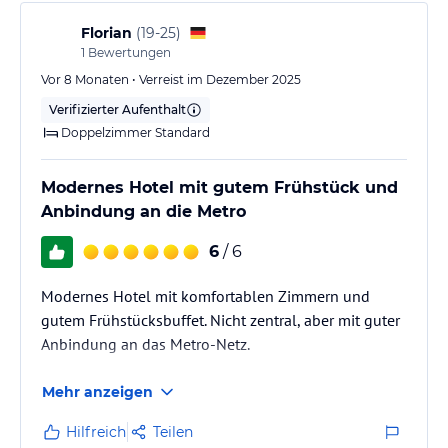
kann z.B. Spargel, Erdbeeren, Pilze oder Wild sein.
Florian
(
19-25
)
1
Bewertungen
Hinweis:
Allgemeine und unverbindliche
Hoteliers-/Veranstalter-/Kataloginformationen. Alle Angaben
Vor 8 Monaten • Verreist im Dezember 2025
ohne Gewähr und ohne Prüfung durch HolidayCheck. Bitte
Verifizierter Aufenthalt
lies vor der Buchung die verbindlichen
Angebotsdetails
des
Doppelzimmer Standard
jeweiligen Veranstalters.
Modernes Hotel mit gutem Frühstück und
Anbindung an die Metro
6
/ 6
Modernes Hotel mit komfortablen Zimmern und
gutem Frühstücksbuffet. Nicht zentral, aber mit guter
Anbindung an das Metro-Netz.
Mehr anzeigen
Hilfreich
Teilen