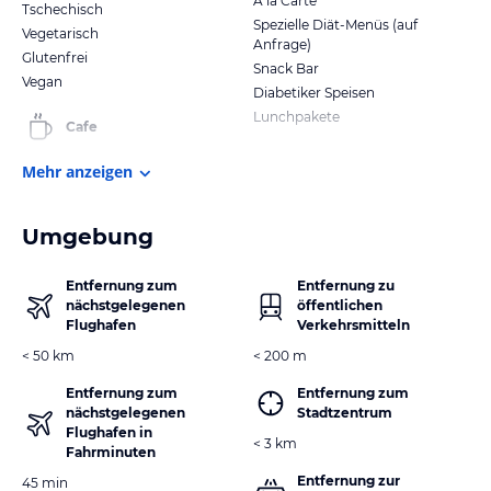
A la Carte
Tschechisch
Spezielle Diät-Menüs (auf
Vegetarisch
Anfrage)
Glutenfrei
Snack Bar
Vegan
Diabetiker Speisen
Lunchpakete
Cafe
Mehr anzeigen
Umgebung
Entfernung zum
Entfernung zu
nächstgelegenen
öffentlichen
Flughafen
Verkehrsmitteln
< 50 km
< 200 m
Entfernung zum
Entfernung zum
nächstgelegenen
Stadtzentrum
Flughafen in
< 3 km
Fahrminuten
Entfernung zur
45 min