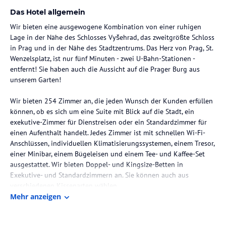
Das Hotel allgemein
Wir bieten eine ausgewogene Kombination von einer ruhigen
Lage in der Nähe des Schlosses Vyšehrad, das zweitgrößte Schloss
in Prag und in der Nähe des Stadtzentrums. Das Herz von Prag, St.
Wenzelsplatz, ist nur fünf Minuten - zwei U-Bahn-Stationen -
entfernt! Sie haben auch die Aussicht auf die Prager Burg aus
unserem Garten!
Wir bieten 254 Zimmer an, die jeden Wunsch der Kunden erfüllen
können, ob es sich um eine Suite mit Blick auf die Stadt, ein
exekutive-Zimmer für Dienstreisen oder ein Standardzimmer für
einen Aufenthalt handelt. Jedes Zimmer ist mit schnellen Wi-Fi-
Anschlüssen, individuellen Klimatisierungssystemen, einem Tresor,
einer Minibar, einem Bügeleisen und einem Tee- und Kaffee-Set
ausgestattet. Wir bieten Doppel- und Kingsize-Betten in
Exekutive- und Standardzimmern an. Sie können auch aus
verschiedenen Kissenarten wählen.
Mehr anzeigen
Unser Hotel befindet sich direkt neben dem größten
Kongresszentrum in Tschechien, dem Prague Congress Centre