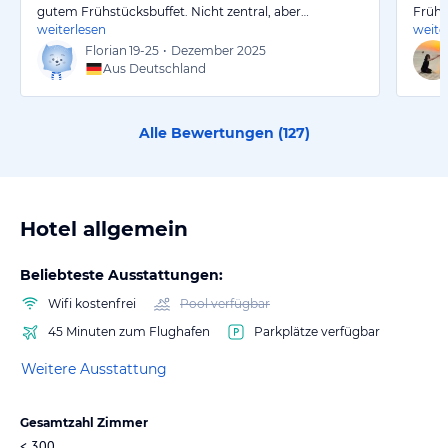
gutem Frühstücksbuffet. Nicht zentral, aber…
Frühs
weiterlesen
weite
Florian
19-25
•
Dezember 2025
Aus Deutschland
Alle Bewertungen (
127
)
Hotel allgemein
Beliebteste Ausstattungen:
Wifi kostenfrei
Pool verfügbar
45 Minuten zum Flughafen
Parkplätze verfügbar
Weitere Ausstattung
Gesamtzahl Zimmer
< 300