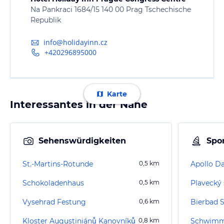
Na Pankraci 1684/15 140 00 Prag Tschechische
Republik
info@holidayinn.cz
+420296895000
Karte
Interessantes in der Nähe
Sehenswürdigkeiten
Spor
St.-Martins-Rotunde
0,5
km
Apollo Da
Schokoladenhaus
0,5
km
Plavecký 
Vysehrad Festung
0,6
km
Bierbad 
Kloster Augustiniánů Kanovníků
0,8
km
Schwimmb