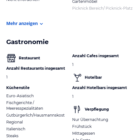
Gartenmöbel
Picknick Bereich/ Picknick-Platz
Mehr anzeigen
Gastronomie
Anzahl Cafes insgesamt
Restaurant
1
Anzahl Restaurants insgesamt
1
Hotelbar
Küchenstile
Anzahl Hotelbars insgesamt
Euro-Asiatisch
1
Fischgerichte /
Meeresspezialitäten
Verpflegung
Gutbürgerlich/Hausmannskost
Nur Übernachtung
Regional
Frühstück
Italienisch
Mittagessen
Steaks