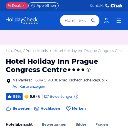
%
Deals
App öffnen
Kontakt
Hotel, Reiseziel
rlaub
Prag / Praha Hotels
Hotel Holiday Inn Prague Congress Centre
Hotel Holiday Inn Prague
Congress Centre
Na Pankraci 1684/15 140 00 Prag Tschechische Republik
Auf Karte anzeigen
127
Bewertungen
98%
5,6
/ 6
Bewerten
Hochladen
Merken
Hotelübersicht
Bewertungen
Bilder
Fragen