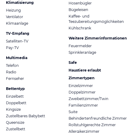
Klimatisierung
Hosenbügler
Bügeleisen
Heizung
Kaffee- und
Ventilator
Teezubereitungsmöglichkeiten
Klimaanlage
Kühlschrank
TV-Empfang
Weitere Zimmerinformationen
Satelliten-TV
Feuermelder
Pay-TV
Sprinkleranlage
Multimedia
Safe
Telefon
Haustiere erlaubt
Radio
Zimmertypen
Fernseher
Einzelzimmer
Bettentyp
Doppelzimmer
Einzelbett
Zweibettzimmer/Twin
Doppelbett
Familienzimmer
Kingsize
Suite
Zustellbares Babybett
Behindertenfreundliche Zimmer
Queensize
Rollstuhlgerechte Zimmer
Zustellbett
Allergikerzimmer