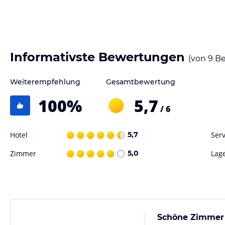
Hinweis:
Verfasst von HolidayCheck mit Hilfe von KI. Alle Angaben 
verbindlichen
Angebotsdetails
des jeweiligen Veranstalters.
Informativste Bewertungen
(von
9
Be
Weiterempfehlung
Gesamtbewertung
100
%
5,7
/ 6
Hotel
5,7
Serv
Zimmer
5,0
Lag
Schöne Zimmer 