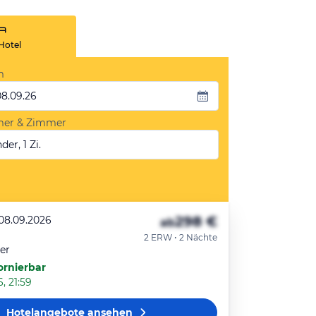
Hotel
m
08.09.26
mer & Zimmer
der, 1 Zi.
298 €
 08.09.2026
ab
2 ERW • 2 Nächte
er
ornierbar
, 21:59
Hotelangebote
ansehen