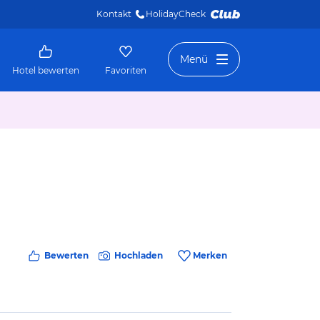
Kontakt
HolidayCheck 
Menü
Hotel bewerten
Favoriten
Bewerten
Hochladen
Merken