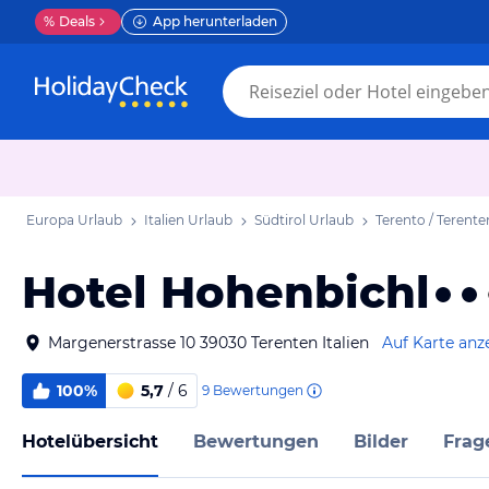
%
Deals
App herunterladen
Europa Urlaub
Italien Urlaub
Südtirol Urlaub
Terento / Terent
Hotel Hohenbichl
Margenerstrasse 10 39030 Terenten Italien
Auf Karte anz
100%
5,7
/ 6
9
Bewertungen
Hotelübersicht
Bewertungen
Bilder
Frag