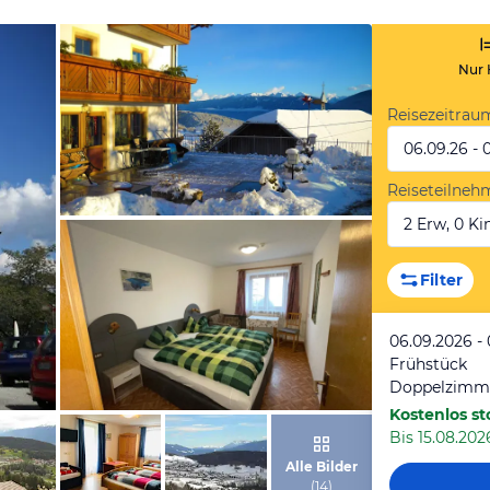
Nur 
Reisezeitrau
06.09.26 - 
Reiseteilneh
2 Erw, 0 Kin
von Booking.com
Filter
06.09.2026 -
Frühstück
Doppelzimm
Kostenlos st
Bis 15.08.2026
von Booking.com
Alle Bilder
(
14
)