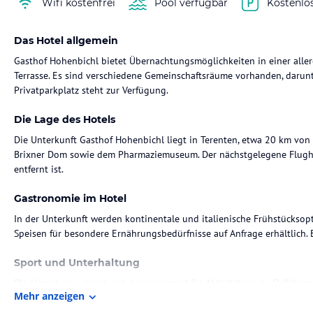
Wifi kostenfrei
Pool verfügbar
Kostenlo
Das Hotel allgemein
Gasthof Hohenbichl bietet Übernachtungsmöglichkeiten in einer all
Terrasse. Es sind verschiedene Gemeinschaftsräume vorhanden, darunt
Privatparkplatz steht zur Verfügung.
Die Lage des Hotels
Die Unterkunft Gasthof Hohenbichl liegt in Terenten, etwa 20 km von 
Brixner Dom sowie dem Pharmaziemuseum. Der nächstgelegene Flughaf
entfernt ist.
Gastronomie im Hotel
In der Unterkunft werden kontinentale und italienische Frühstücksop
Speisen für besondere Ernährungsbedürfnisse auf Anfrage erhältlich. 
Sport und Unterhaltung
Die Umgebung eignet sich hervorragend für Aktivitäten wie Skifahren 
Mehr anzeigen
verfügbar. Außerdem können verschiedene Freizeitangebote wie Tis
werden.