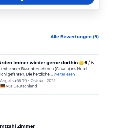
Alle Bewertungen (
9
)
ürden immer wieder gerne dorthin.
6
/ 6
Gut muss ni
d mit einem Busunternehmen (Glauch) ins Hotel
sehr nette au
chl gefahren. Die herzliche …
weiterlesen
Sehr gute Küc
Angelika
66-70
•
Oktober 2025
Roland
Aus Deutschland
Aus
mtzahl Zimmer