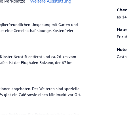
se Parkplätze
Weitere Ausstattung
Chec
ab 14
ergikerfreundlichen Umgebung mit Garten und
Haus
er eine Gemeinschaftslounge. Kostenfreier
Erlau
Hote
Kloster Neustift entfernt und ca. 26 km vom
Gasth
en ist der Flughafen Bolzano, der 67 km
tionen angeboten. Des Weiteren sind spezielle
Es gibt ein Café sowie einen Minimarkt vor Ort.
und Radfahren. Ein Fahrradverleih ist vor Ort
chtennis und Wandern in der Umgebung genutzt