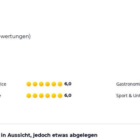
ohne Gewähr. Bitte lies vor der Buchung die
wertungen)
ice
6,0
Gastronom
e
6,0
Sport & Un
in Aussicht, jedoch etwas abgelegen