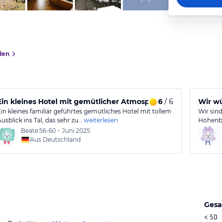
den
Ein kleines Hotel mit gemütlicher Atmosphäre
6
/ 6
Wir w
Ein kleines familiär geführtes gemütliches Hotel mit tollem
Wir sin
Ausblick ins Tal, das sehr zu…
weiterlesen
Hohenbi
Beate
56-60
•
Juni 2025
Aus Deutschland
Gesa
< 50