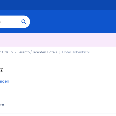
en Urlaub
Terento / Terenten Hotels
Hotel Hohenbichl
eigen
en