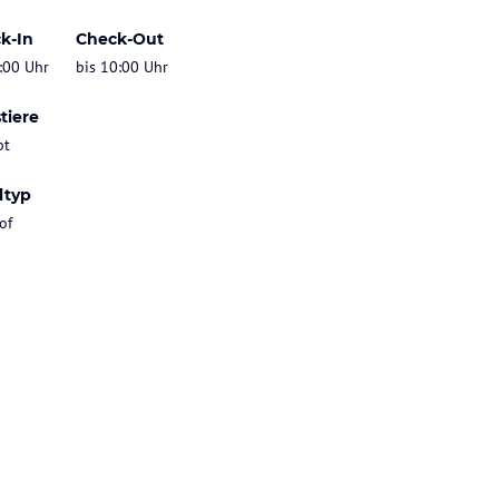
k-In
Check-Out
:00 Uhr
bis 10:00 Uhr
tiere
bt
ltyp
of