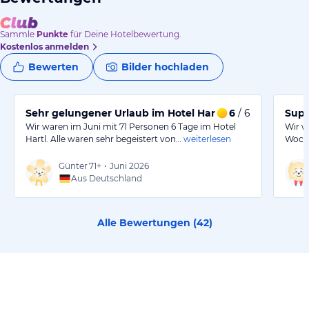
Sammle
Punkte
für Deine Hotelbewertung.
Kostenlos anmelden
Bewerten
Bilder hochladen
Sehr gelungener Urlaub im Hotel Hartl.
6
/ 6
Supe
Wir waren im Juni mit 71 Personen 6 Tage im Hotel
Wir w
Hartl. Alle waren sehr begeistert von…
weiterlesen
Woche
Günter
71+
•
Juni 2026
Aus Deutschland
Alle Bewertungen (
42
)