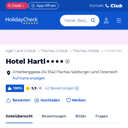
%
Deals
App öffnen
Kontakt
Hotel, Reiseziel
lzburger Land Urlaub
Flachau Urlaub
Flachau Hotels
Hotel Hartl
Hotel Hartl
Unterberggasse 214 5542 Flachau Salzburger Land Österreich
Auf Karte anzeigen
42
Bewertungen
100%
5,9
/ 6
Bewerten
Hochladen
Merken
Hotelübersicht
Bewertungen
Bilder
Fragen