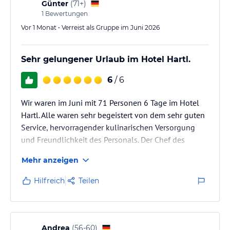
Günter
(
71+
)
1
Bewertungen
Vor 1 Monat • Verreist als Gruppe im Juni 2026
Sehr gelungener Urlaub im Hotel Hartl.
6
/ 6
Wir waren im Juni mit 71 Personen 6 Tage im Hotel
Hartl. Alle waren sehr begeistert von dem sehr guten
Service, hervorragender kulinarischen Versorgung
und Freundlichkeit des Personals. Der Chef des
Hauses hat uns in bemerkenswerterweise unterstützt
Mehr anzeigen
und jeden erfüllbaren Wunsch erfüllt. Wir können das
Hotel nur jeder Reisegruppe empfehlen
Hilfreich
Teilen
Andrea
(
56-60
)