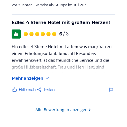
Vor 7 Jahren • Verreist als Gruppe im Juli 2019
Edles 4 Sterne Hotel mit großem Herzen!
6
/ 6
Ein edles 4 Sterne Hotel mit allem was man/frau zu
einem Erholungsurlaub braucht! Besonders
erwähnenswert ist das freundliche Service und die
große Hilfsbereitschaft. Frau und Herr Hartl sind
Gastgeber, wie man/frau sie sich nur wünschen kann.
Mehr anzeigen
Wir haben uns ab dem ersten Moment wohl und
herzkich willkommen gefühlt!
Hilfreich
Teilen
Alle Bewertungen anzeigen