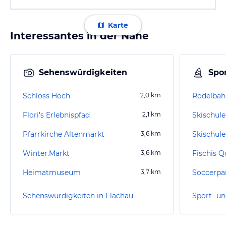
Karte
Interessantes in der Nähe
Sehenswürdigkeiten
Spor
Schloss Höch
2,0
km
Rodelbahn
Flori's Erlebnispfad
2,1
km
Skischule
Pfarrkirche Altenmarkt
3,6
km
Skischul
Winter.Markt
3,6
km
Fischis Q
Heimatmuseum
3,7
km
Soccerpar
Sehenswürdigkeiten in Flachau
Sport- un