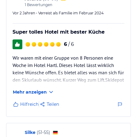
1
Bewertungen
Vor 2 Jahren • Verreist als Familie im Februar 2024
Super tolles Hotel mit bester Küche
6
/ 6
Wir waren mit einer Gruppe von 8 Personen eine
Woche im Hotel Hartl. Dieses Hotel lässt wirklich
keine Wünsche offen. Es bietet alles was man sich für
den Skiurlaub wünscht. Kurzer Weg zum Lift.Skidepot
direkt am Lift .( mal nicht im Keller ) .Toller
Mehr anzeigen
Wellnessbereich und Schwimmbad. Super leckeres
sehr durchdachtes Essen. Es gab keinen Tag an dem
Hilfreich
Teilen
es uns nicht geschmeckt hat. 3 Hauptgerichte stehen
täglich zur Auswahl. ( auch immer Vegetarisch) .Bei
unserem Pauschalpreis war der Skipass und das
Skidepot inkl.Ein sehr…
Silke
(
51-55
)