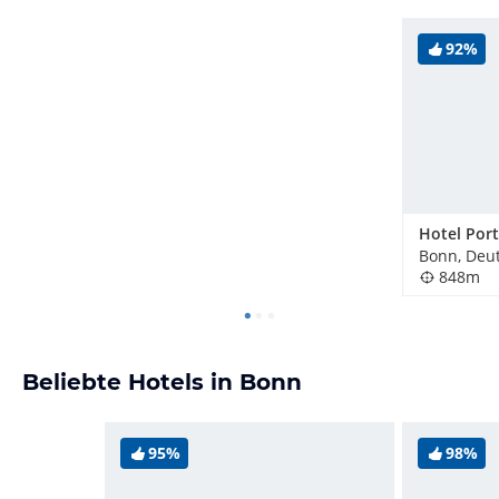
92%
Hotel Port
Bonn, Deu
848m
Beliebte Hotels in Bonn
95%
98%