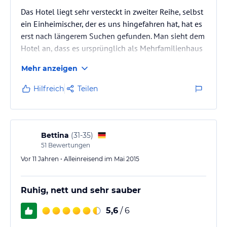
Das Hotel liegt sehr versteckt in zweiter Reihe, selbst
ein Einheimischer, der es uns hingefahren hat, hat es
erst nach längerem Suchen gefunden. Man sieht dem
Hotel an, dass es ursprünglich als Mehrfamilienhaus
konzipiert war und dann zu einem Hotel umgebaut
Mehr anzeigen
wurde. Das Zimmer war groß und blitzsauber. Es war
sogar noch ein Klappbett für einen dritten Gast mit
Hilfreich
Teilen
drin. Im Zimmer standen ein Wasserkocher und ein
Schälchen mit verschiedenen Teesorten.
Das Frühstücksbuffet war zwar recht klein, aber
Bettina
(
31-35
)
völlig…
51
Bewertungen
Vor 11 Jahren • Alleinreisend im Mai 2015
Ruhig, nett und sehr sauber
5,6
/ 6