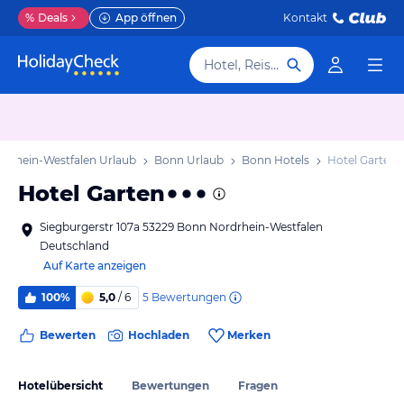
%
Deals
App öffnen
Kontakt
Hotel, Reiseziel
rdrhein-Westfalen Urlaub
Bonn Urlaub
Bonn Hotels
Hotel Garten
Hotel Garten
Siegburgerstr 107a 53229 Bonn Nordrhein-Westfalen
Deutschland
Auf Karte anzeigen
5
Bewertungen
100%
5,0
/ 6
Bewerten
Hochladen
Merken
Hotelübersicht
Bewertungen
Fragen