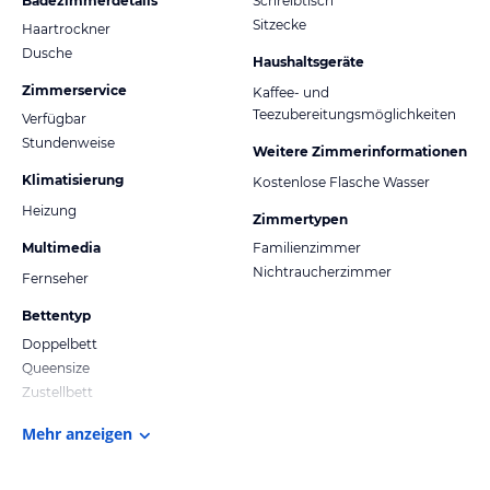
Badezimmerdetails
Schreibtisch
Sitzecke
Haartrockner
Dusche
Haushaltsgeräte
Zimmerservice
Kaffee- und
Teezubereitungsmöglichkeiten
Verfügbar
Stundenweise
Weitere Zimmerinformationen
Klimatisierung
Kostenlose Flasche Wasser
Heizung
Zimmertypen
Multimedia
Familienzimmer
Nichtraucherzimmer
Fernseher
Bettentyp
Doppelbett
Queensize
Zustellbett
Mehr anzeigen