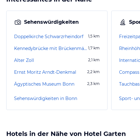
Sehenswürdigkeiten
Spor
Doppelkirche Schwarzrheindorf
1,5
km
Freizeitp
Kennedybrücke mit Brückenmännchen
1,7
km
Rheinhö
Alter Zoll
2,1
km
Ernst Moritz Arndt-Denkmal
2,2
km
Compass 
Ägyptisches Museum Bonn
2,3
km
Tauchbas
Sehenswürdigkeiten in Bonn
Sport- un
Hotels in der Nähe von Hotel Garten