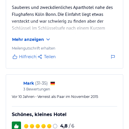
Sauberes und zweckdienliches Aparthotel nahe des
Flughafens Köln Bonn. Die Einfahrt liegt etwas
versteckt und war schwierig zu finden aber der
Schlüssel im Schlüsselsafe nach einem Kurzem
Telefonat sofort zu entnehmen. Das Frühstück war
Mehr anzeigen
nicht üppig aber in Ordnung und der Preis selbst für
Messezeiten in Ordnung.
Meilengutschrift erhalten
Hilfreich
Teilen
Mark
(
31-35
)
3
Bewertungen
Vor 10 Jahren • Verreist als Paar im November 2015
Schönes, kleines Hotel
4,8
/ 6