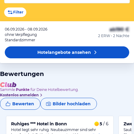
Filter
ab
190 €
06.09.2026 - 08.09.2026
ohne Verpflegung
2 ERW • 2 Nächte
Standardzimmer
Hotelangebote
ansehen
Bewertungen
Sammle
Punkte
für Deine Hotelbewertung.
Kostenlos anmelden
Bewerten
Bilder hochladen
Ruhiges *** Hotel in Bonn
5
/ 6
Zwec
Hotel liegt sehr ruhig. Neubauzimmer sind sehr
Saube