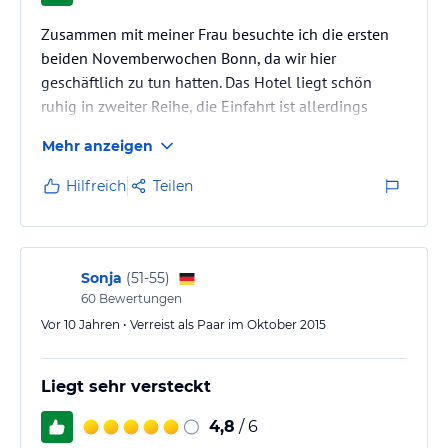
Zusammen mit meiner Frau besuchte ich die ersten
beiden Novemberwochen Bonn, da wir hier
geschäftlich zu tun hatten. Das Hotel liegt schön
ruhig in zweiter Reihe, die Einfahrt ist allerdings
wirklich nicht sofort zu erkennen. Häufig parkten bei
Mehr anzeigen
uns auch Fahrzeuge direkt auf der Einfahrt, so dass
man nicht immer sofort rein kam.
Hilfreich
Teilen
Das Hotel selbst ist wirklich winzig, eher ein
Wohnhaus. Direkt davor gibt es ca. 5 Parkplätze, wir
haben immer einen bekommen. In den zwei Wochen
hatten wir insgesamt 3 Doppelzimmer - alle…
Sonja
(
51-55
)
60
Bewertungen
Vor 10 Jahren • Verreist als Paar im Oktober 2015
Liegt sehr versteckt
4,8
/ 6