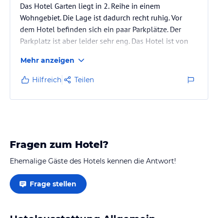
Das Hotel Garten liegt in 2. Reihe in einem
Wohngebiet. Die Lage ist dadurch recht ruhig. Vor
dem Hotel befinden sich ein paar Parkplätze. Der
Parkplatz ist aber leider sehr eng. Das Hotel ist von
außen kaum als solches zu erkennen, ich habe mich
Mehr anzeigen
etwas schwer getan es zu finden.
Ich hatte ein Einzelzimmer, was im Vergleich zu
Hilfreich
Teilen
anderen Hotels recht groß war. Es war liebevoll
eingerichtet. Leider war mir die Matratze etwas zu
weich.
Alles war ausgesprochen sauber. Die Betreiberin ist
wirklich sehr nett und…
Fragen zum Hotel?
Ehemalige Gäste des Hotels kennen die Antwort!
Frage stellen