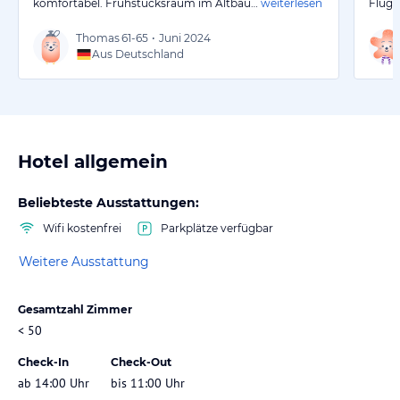
komfortabel. Frühstücksraum im Altbau…
weiterlesen
Flugh
Thomas
61-65
•
Juni 2024
Aus Deutschland
Hotel allgemein
Beliebteste Ausstattungen:
Wifi kostenfrei
Parkplätze verfügbar
Weitere Ausstattung
Gesamtzahl Zimmer
< 50
Check-In
Check-Out
ab 14:00 Uhr
bis 11:00 Uhr