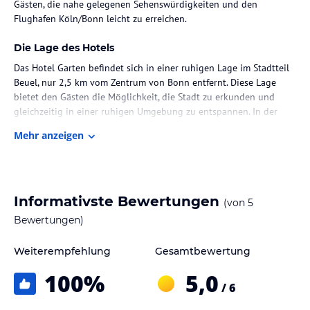
Gästen, die nahe gelegenen Sehenswürdigkeiten und den
Flughafen Köln/Bonn leicht zu erreichen.
Die Lage des Hotels
Das Hotel Garten befindet sich in einer ruhigen Lage im Stadtteil
Beuel, nur 2,5 km vom Zentrum von Bonn entfernt. Diese Lage
bietet den Gästen die Möglichkeit, die Stadt zu erkunden und
gleichzeitig in einer ruhigen Umgebung zu entspannen. In der
Nähe des Hotels finden Sie die Galerie Acht P!, das Kulturzentrum
Mehr anzeigen
Brotfabrik und die Oper Bonn. Der Flughafen Köln/Bonn und die
Kölnmesse sind in nur 20 Fahrminuten erreichbar.
Zimmer / Unterbringung im Hotel
Informativste Bewertungen
(von
5
Die Zimmer im Hotel Garten sind komfortabel und modern
eingerichtet. Jedes Zimmer verfügt über einen Flachbild-Sat-TV,
Bewertungen)
einen Schreibtisch, einen Wasserkocher und ein eigenes Bad mit
Dusche und Haartrockner. Einige Zimmer bieten zudem einen
Weiterempfehlung
Gesamtbewertung
Balkon, auf dem Sie die frische Luft genießen können.
100
%
5,0
/ 6
Gastronomie im Hotel