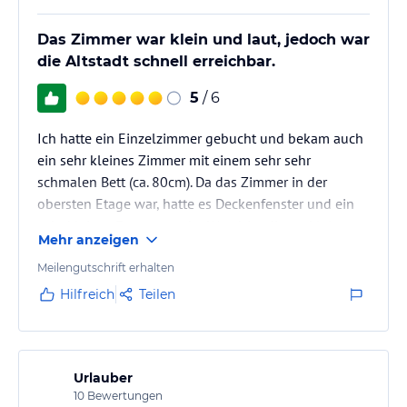
Das Zimmer war klein und laut, jedoch war
die Altstadt schnell erreichbar.
5
/ 6
Ich hatte ein Einzelzimmer gebucht und bekam auch
ein sehr kleines Zimmer mit einem sehr sehr
schmalen Bett (ca. 80cm). Da das Zimmer in der
obersten Etage war, hatte es Deckenfenster und ein
sehr kleines Fenster an der Wand. Ist dieses kleine
Mehr anzeigen
Fenster offen, ist es sehr laut im Zimmer, da die Tram
direkt vor dem Hotel fährt.
Meilengutschrift erhalten
Ich glaube aber, die Doppelzimmer sind besser.
Hilfreich
Teilen
Die Lage ist aber sehr gut, in weniger als 5 Minuten
ist man in der wunderschönen Altstadt.
Urlauber
10
Bewertungen