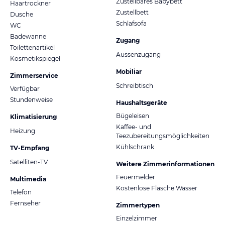
Zustellbares Babybett
Haartrockner
Zustellbett
Dusche
Schlafsofa
WC
Badewanne
Zugang
Toilettenartikel
Aussenzugang
Kosmetikspiegel
Mobiliar
Zimmerservice
Schreibtisch
Verfügbar
Stundenweise
Haushaltsgeräte
Bügeleisen
Klimatisierung
Kaffee- und
Heizung
Teezubereitungsmöglichkeiten
Kühlschrank
TV-Empfang
Satelliten-TV
Weitere Zimmerinformationen
Feuermelder
Multimedia
Kostenlose Flasche Wasser
Telefon
Fernseher
Zimmertypen
Einzelzimmer