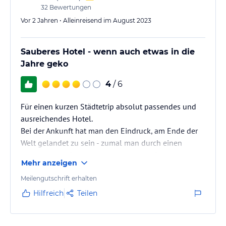
32
Bewertungen
Vor 2 Jahren • Alleinreisend im August 2023
Sauberes Hotel - wenn auch etwas in die
Jahre geko
4
/ 6
Für einen kurzen Städtetrip absolut passendes und
ausreichendes Hotel.
Bei der Ankunft hat man den Eindruck, am Ende der
Welt gelandet zu sein - zumal man durch einen
beschrankten Parkplatz eines anderen Geländes zu
Mehr anzeigen
dem Hotel gelangt.
Geht man aber zu Fuß einmal um die Ecke, steht man
Meilengutschrift erhalten
fast schon im Zentrum. Auch Einkaufsmöglichkeiten
Hilfreich
Teilen
sind in "Rufweite".