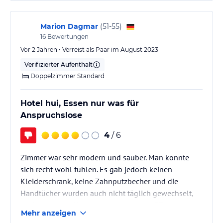
mit Oliven eine kleine Schüssel Fett und 2 Sorten
Müsli. Das gleiche Frühstück 9 Tage lang! Das
gesamte Essen vom…
Marion Dagmar
(
51-55
)
16
Bewertungen
Vor 2 Jahren • Verreist als Paar im August 2023
Verifizierter Aufenthalt
Doppelzimmer Standard
Hotel hui, Essen nur was für
Anspruchslose
4
/ 6
Zimmer war sehr modern und sauber. Man konnte
sich recht wohl fühlen. Es gab jedoch keinen
Kleiderschrank, keine Zahnputzbecher und die
Handtücher wurden auch nicht täglich gewechselt,
so dass wir am Abreisetag morgens ein 3Tage altes
Mehr anzeigen
Handtuch hatten. Mit dem Toilettenpapier wurde