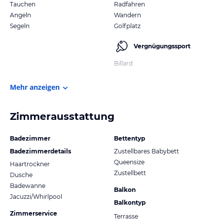
Tauchen
Radfahren
Angeln
Wandern
Segeln
Golfplatz
Vergnügungssport
Billard
Mehr anzeigen
Zimmerausstattung
Badezimmer
Bettentyp
Badezimmerdetails
Zustellbares Babybett
Queensize
Haartrockner
Zustellbett
Dusche
Badewanne
Balkon
Jacuzzi/Whirlpool
Balkontyp
Zimmerservice
Terrasse