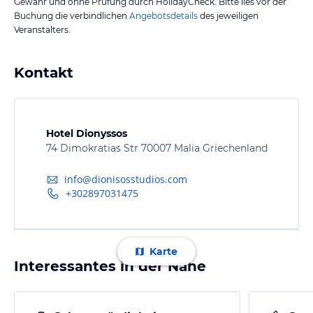
Gewähr und ohne Prüfung durch HolidayCheck. Bitte lies vor der
Buchung die verbindlichen
Angebotsdetails
des jeweiligen
Veranstalters.
Kontakt
Hotel Dionyssos
74 Dimokratias Str 70007 Malia Griechenland
info@dionisosstudios.com
+302897031475
Karte
Interessantes in der Nähe