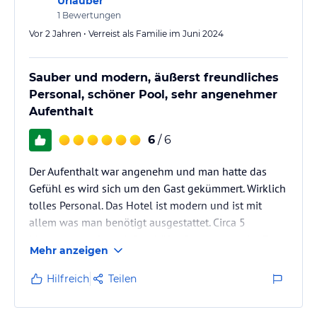
Urlauber
1
Bewertungen
Vor 2 Jahren • Verreist als Familie im Juni 2024
Sauber und modern, äußerst freundliches
Personal, schöner Pool, sehr angenehmer
Aufenthalt
6
/ 6
Der Aufenthalt war angenehm und man hatte das
Gefühl es wird sich um den Gast gekümmert. Wirklich
tolles Personal. Das Hotel ist modern und ist mit
allem was man benötigt ausgestattet. Circa 5
Minuten zum Strand. Geschäfte, Bars etc. vor der Tür.
Mehr anzeigen
Buslinie circa 10 Minuten entfernt. Autovermietungen
ebenfalls in der Nähe. Das Hotel ist sauber und
Hilfreich
Teilen
gepflegt.