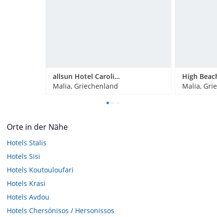
allsun Hotel Carolina Sun Beach
High Beac
Malia, Griechenland
Malia, Gri
Orte in der Nähe
Hotels
Stalis
Hotels
Sisi
Hotels
Koutouloufari
Hotels
Krasi
Hotels
Avdou
Hotels
Chersónisos / Hersonissos