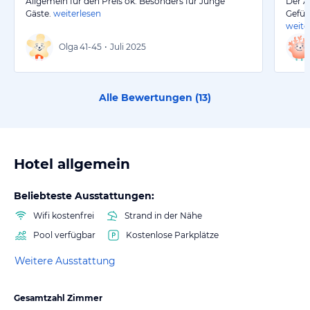
Allgemein für den Preis ok. Besonders für Junge
Der A
Gäste.
weiterlesen
Gefüh
weite
Olga
41-45
•
Juli 2025
Alle Bewertungen (
13
)
Hotel allgemein
Beliebteste Ausstattungen:
Wifi kostenfrei
Strand in der Nähe
Pool verfügbar
Kostenlose Parkplätze
Weitere Ausstattung
Gesamtzahl Zimmer