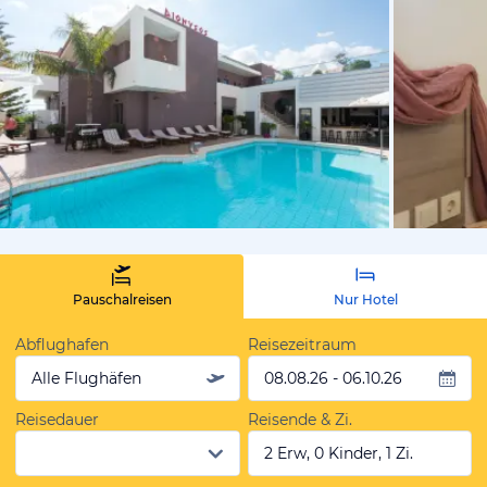
vom Hotelie
Pauschalreisen
Nur Hotel
Abflughafen
Reisezeitraum
Alle Flughäfen
08.08.26 - 06.10.26
Reisedauer
Reisende & Zi.
2 Erw, 0 Kinder, 1 Zi.