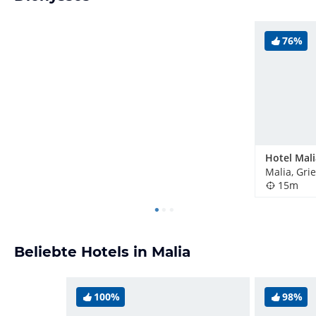
76%
Malia, Gri
15m
Beliebte Hotels in Malia
100%
98%