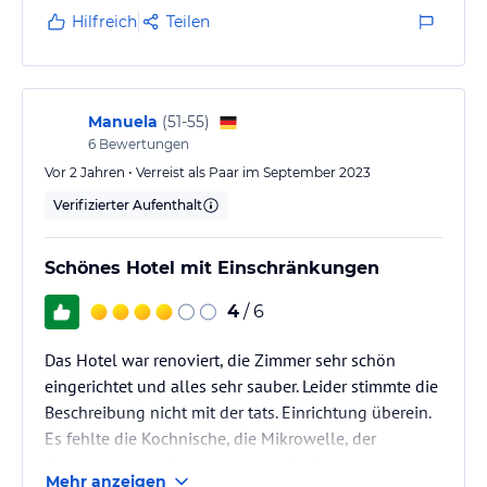
auch gespart. Keine Ersatzrolle im Zimmer. Trotz der
Hilfreich
Teilen
sehr lebhaften Straße waren wir im Zimmer und auf
dem Balkon, der nach hinten rausging vom Lärm
absolut verschont. Es gab unten dann auch noch
Zimmer, die einen weiteren schönen Pool…
Manuela
(
51-55
)
6
Bewertungen
Vor 2 Jahren • Verreist als Paar im September 2023
Verifizierter Aufenthalt
Schönes Hotel mit Einschränkungen
4
/ 6
Das Hotel war renoviert, die Zimmer sehr schön
eingerichtet und alles sehr sauber. Leider stimmte die
Beschreibung nicht mit der tats. Einrichtung überein.
Es fehlte die Kochnische, die Mikrowelle, der
Billardtischtisch, Buisnesscenter. Die Bar war nicht in
Mehr anzeigen