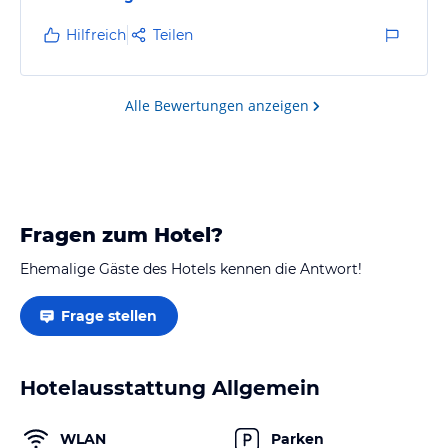
Betrieb. Es wurden keine Getränke, ausser
kostenfreies Wasser zum Essen angeboten. Essen
Hilfreich
Teilen
entsprach absolut nicht einem 4 Sterne Hotel, eher
Kantine. Trotzdem waren alle sehr freundlich, bemüht
und immer hilfsbereit. Die Lage des Hotels ist sehr
Alle Bewertungen anzeigen
gut
Fragen zum Hotel?
Ehemalige Gäste des Hotels kennen die Antwort!
Frage stellen
Hotelausstattung Allgemein
WLAN
Parken