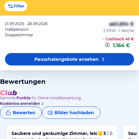
Filter
ab
1.204 €
21.09.2026 - 28.09.2026
Halbpension
2 ERW • 1 Woche
Doppelzimmer
- Cashback
40 €
1.164 €
Pauschalangebote
ansehen
Bewertungen
Sammle
Punkte
für Deine Hotelbewertung.
Kostenlos anmelden
Bewerten
Bilder hochladen
Saubere und geräumige Zimmer, leider sehr laut nacht
3
/ 6
Saub