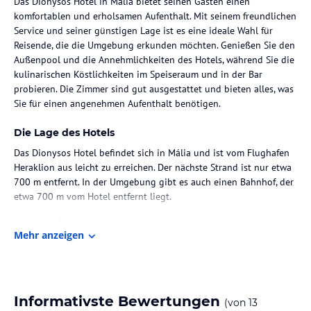
Das Dionysos Hotel in Malia bietet seinen Gästen einen
komfortablen und erholsamen Aufenthalt. Mit seinem freundlichen
Service und seiner günstigen Lage ist es eine ideale Wahl für
Reisende, die die Umgebung erkunden möchten. Genießen Sie den
Außenpool und die Annehmlichkeiten des Hotels, während Sie die
kulinarischen Köstlichkeiten im Speiseraum und in der Bar
probieren. Die Zimmer sind gut ausgestattet und bieten alles, was
Sie für einen angenehmen Aufenthalt benötigen.
Die Lage des Hotels
Das Dionysos Hotel befindet sich in Mália und ist vom Flughafen
Heraklion aus leicht zu erreichen. Der nächste Strand ist nur etwa
700 m entfernt. In der Umgebung gibt es auch einen Bahnhof, der
etwa 700 m vom Hotel entfernt liegt.
Zimmer / Unterbringung im Hotel
Mehr anzeigen
Das Dionysos Hotel verfügt über 40 Zimmer, die alle mit
Klimaanlage und einem Balkon ausgestattet sind. Einige Zimmer
verfügen auch über eine Kochnische, eine Mikrowelle und einen
Flachbildfernseher mit Satellitenempfang. Im Badezimmer finden
Informativste Bewertungen
(von
13
Sie eine Dusche und einen Haartrockner.