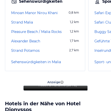
Sehenswürdigkeiten
Spor
Minoan Manor Nirou Khani
0,8
km
Safari Ex
Strand Malia
1,2
km
Safari Cl
Pleasure Beach / Malia Rocks
1,2
km
Buggy Sa
Alexander Beach
1,7
km
Strand Potamos
2,7
km
Inselrund
Sehenswürdigkeiten in Malia
Sport- un
“
Jeder sollte dieses Hotel
mal Erleben dürfen
”
Anzeige
Rudolf & Marianne
(
66-70
)
Hotels in der Nähe von Hotel
Dionyssos