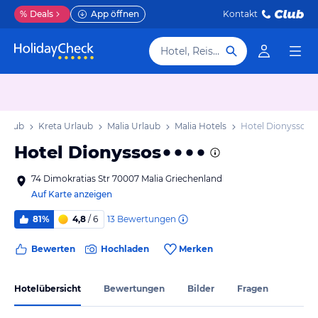
%
Deals
App öffnen
Kontakt
Hotel, Reiseziel
Urlaub
Kreta Urlaub
Malia Urlaub
Malia Hotels
Hotel Dionyssos
Hotel Dionyssos
74 Dimokratias Str 70007 Malia Griechenland
Auf Karte anzeigen
13
Bewertungen
81%
4,8
/ 6
Bewerten
Hochladen
Merken
Hotelübersicht
Bewertungen
Bilder
Fragen