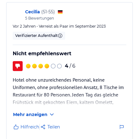
Cecilia
(
51-55
)
5
Bewertungen
Vor 2 Jahren • Verreist als Paar im September 2023
Verifizierter Aufenthalt
Nicht empfehlenswert
4
/ 6
Hotel ohne unzureichendes Personal, keine
Uniformen, ohne professionellen Ansatz, 8 Tische im
Restaurant für 80 Personen. Jeden Tag das gleiche
Frühstück mit gekochten Eiern, kaltem Omelett,
Joghurt in einer Schüssel, Margarine, Keksen aus dem
Mehr anzeigen
Supermarkt, einer Art Käse, einer Art Wurst, ein paar
Tomatenscheiben und ein paar Gurkenscheiben, einer
Hilfreich
Teilen
kleinen Schüssel mit Rosinen, eine kleine Schüssel