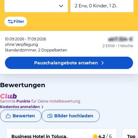
2 Erw, 0 Kinder, 1 Zi.
Filter
ab
7.324 €
10.09.2026 - 17.09.2026
ohne Verpflegung
2 ERW • 1 Woche
Standardzimmer, 2 Doppelbetten
Pauschalangebote
ansehen
Bewertungen
Sammle
Punkte
für Deine Hotelbewertung.
Kostenlos anmelden
Bewerten
Bilder hochladen
Business Hotel in Toluca.
4,2
/ 6
Top 