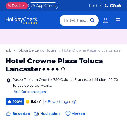
%
Deals
App öffnen
Kontakt
Hotel, Reiseziel
 Urlaub
Toluca De Lerdo Hotels
Hotel Crowne Plaza Toluca Lancaster
Hotel Crowne Plaza Toluca
Lancaster
Paseo Tollocan Oriente, 750 Colonia Francisco I. Madero 52170
Toluca de Lerdo Mexiko
Auf Karte anzeigen
4
Bewertungen
100%
5,0
/ 6
Bewerten
Hochladen
Merken