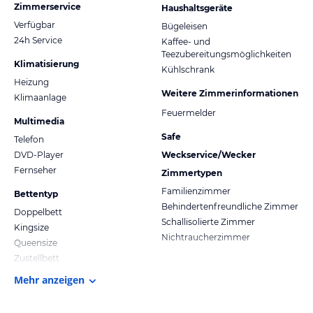
Zimmerservice
Haushaltsgeräte
Verfügbar
Bügeleisen
24h Service
Kaffee- und
Teezubereitungsmöglichkeiten
Klimatisierung
Kühlschrank
Heizung
Weitere Zimmerinformationen
Klimaanlage
Feuermelder
Multimedia
Safe
Telefon
DVD-Player
Weckservice/Wecker
Fernseher
Zimmertypen
Familienzimmer
Bettentyp
Behindertenfreundliche Zimmer
Doppelbett
Schallisolierte Zimmer
Kingsize
Nichtraucherzimmer
Queensize
Zustellbett
Mehr anzeigen