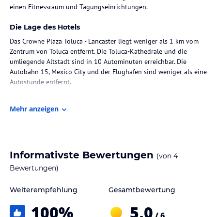
einen Fitnessraum und Tagungseinrichtungen.
Die Lage des Hotels
Das Crowne Plaza Toluca - Lancaster liegt weniger als 1 km vom
Zentrum von Toluca entfernt. Die Toluca-Kathedrale und die
umliegende Altstadt sind in 10 Autominuten erreichbar. Die
Autobahn 15, Mexico City und der Flughafen sind weniger als eine
Autostunde entfernt.
Zimmer / Unterbringung im Hotel
Mehr anzeigen
Die stilvollen Zimmer im Crowne Plaza Toluca - Lancaster sind
geräumig und verfügen über Annehmlichkeiten wie einen
Flachbild-TV, eine Kaffeemaschine und eine Klimaanlage. Das
eigene Bad ist mit einer Dusche oder Badewanne und einem
Informativste Bewertungen
(von
4
Haartrockner ausgestattet. Ein Balkon gehört zur
Grundausstattung der meisten Zimmer.
Bewertungen)
Gastronomie im Hotel
Weiterempfehlung
Gesamtbewertung
Im hoteleigenen Restaurant können Sie eine Auswahl an
100
%
5,0
mexikanischen Gerichten genießen. Das Frühstück wird täglich in
/ 6