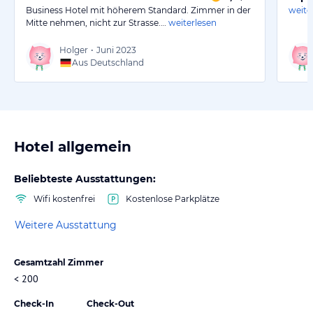
Business Hotel mit höherem Standard. Zimmer in der
weite
Mitte nehmen, nicht zur Strasse.…
weiterlesen
Holger
•
Juni 2023
Aus Deutschland
Hotel allgemein
Beliebteste Ausstattungen:
Wifi kostenfrei
Kostenlose Parkplätze
Weitere Ausstattung
Gesamtzahl Zimmer
< 200
Check-In
Check-Out