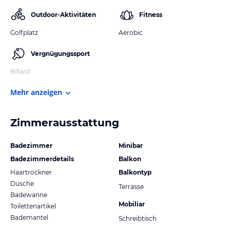
Outdoor-Aktivitäten
Fitness
Golfplatz
Aerobic
Vergnügungssport
Billard
Mehr anzeigen
Zimmerausstattung
Badezimmer
Minibar
Badezimmerdetails
Balkon
Haartrockner
Balkontyp
Dusche
Terrasse
Badewanne
Mobiliar
Toilettenartikel
Bademantel
Schreibtisch