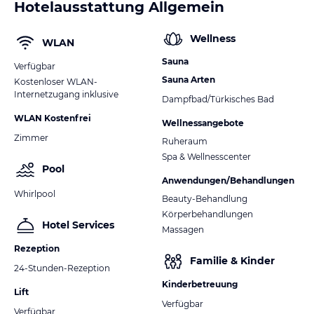
Hotelausstattung Allgemein
Wellness
WLAN
Sauna
Verfügbar
Sauna Arten
Kostenloser WLAN-
Internetzugang inklusive
Dampfbad/Türkisches Bad
WLAN Kostenfrei
Wellnessangebote
Zimmer
Ruheraum
Spa & Wellnesscenter
Pool
Anwendungen/Behandlungen
Whirlpool
Beauty-Behandlung
Körperbehandlungen
Hotel Services
Massagen
Rezeption
Familie & Kinder
24-Stunden-Rezeption
Kinderbetreuung
Lift
Verfügbar
Verfügbar