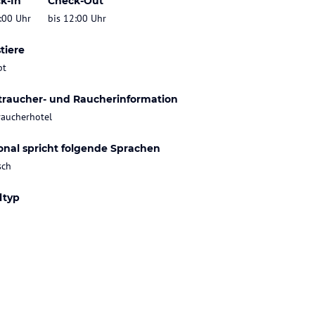
k-In
Check-Out
:00 Uhr
bis 12:00 Uhr
tiere
bt
traucher- und Raucherinformation
raucherhotel
onal spricht folgende Sprachen
sch
ltyp