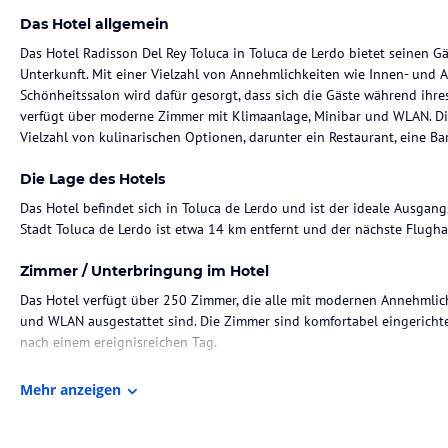
Das Hotel allgemein
Das Hotel Radisson Del Rey Toluca in Toluca de Lerdo bietet seinen 
Unterkunft. Mit einer Vielzahl von Annehmlichkeiten wie Innen- und
Schönheitssalon wird dafür gesorgt, dass sich die Gäste während ihr
verfügt über moderne Zimmer mit Klimaanlage, Minibar und WLAN. Di
Vielzahl von kulinarischen Optionen, darunter ein Restaurant, eine Ba
Die Lage des Hotels
Das Hotel befindet sich in Toluca de Lerdo und ist der ideale Ausga
Stadt Toluca de Lerdo ist etwa 14 km entfernt und der nächste Flughafe
Zimmer / Unterbringung im Hotel
Das Hotel verfügt über 250 Zimmer, die alle mit modernen Annehmlich
und WLAN ausgestattet sind. Die Zimmer sind komfortabel eingerich
nach einem ereignisreichen Tag.
Gastronomie im Hotel
Mehr anzeigen
Das Hotel bietet seinen Gästen eine Vielzahl von gastronomischen Ein
täglich ein nahrhaftes Frühstück serviert wird. Zusätzlich gibt es ein