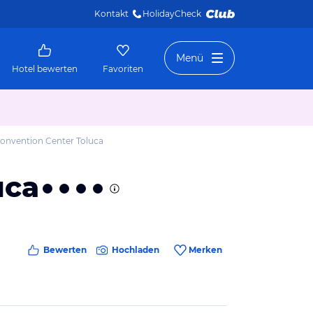
Kontakt
HolidayCheck 
Menü
Hotel bewerten
Favoriten
Convention Center Toluca
uca
Bewerten
Hochladen
Merken