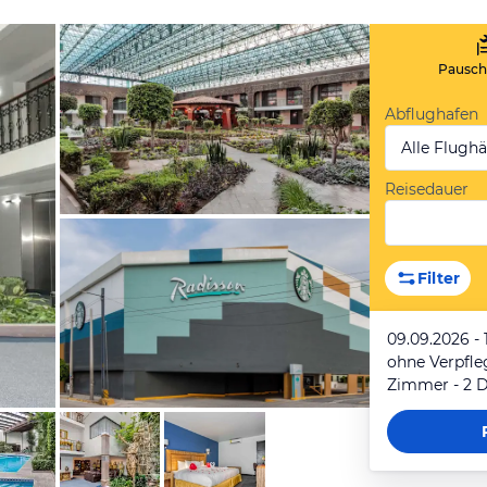
Pauscha
Abflughafen
Alle Flugh
Reisedauer
von Expedia
Filter
09.09.2026 - 
ohne Verpfl
von Expedia