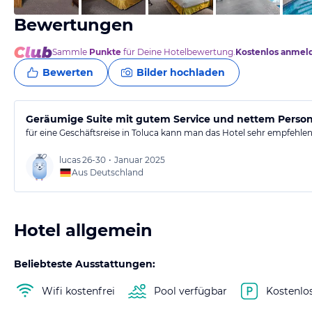
Bewertungen
Sammle
Punkte
für Deine Hotelbewertung.
Kostenlos anmel
Bewerten
Bilder hochladen
Geräumige Suite mit gutem Service und nettem Person
für eine Geschäftsreise in Toluca kann man das Hotel sehr empfehlen
lucas
26-30
•
Januar 2025
Aus Deutschland
Hotel allgemein
Beliebteste Ausstattungen:
Wifi kostenfrei
Pool verfügbar
Kostenlo