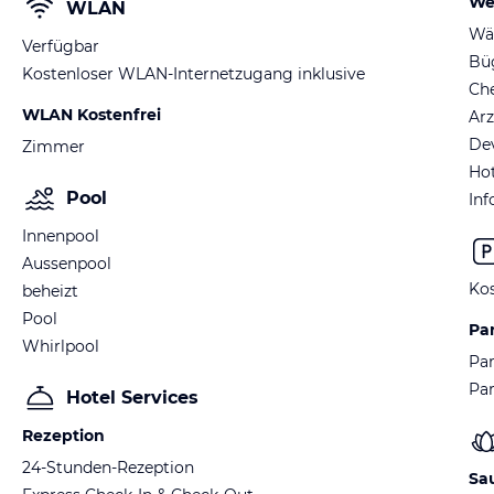
We
WLAN
Wä
Verfügbar
Büg
Kostenloser WLAN-Internetzugang inklusive
Ch
WLAN Kostenfrei
Arz
De
Zimmer
Hot
Pool
Inf
Innenpool
Aussenpool
Kos
beheizt
Pool
Pa
Whirlpool
Par
Pa
Hotel Services
Rezeption
24-Stunden-Rezeption
Sa