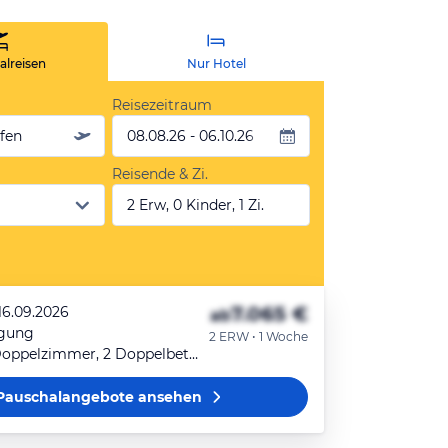
lreisen
Nur Hotel
Reisezeitraum
äfen
08.08.26 - 06.10.26
Reisende & Zi.
2 Erw, 0 Kinder, 1 Zi.
7.065 €
16.09.2026
ab
egung
2 ERW • 1 Woche
Zimmer - 2 Doppelzimmer, 2 Doppelbetten
Pauschalangebote
ansehen