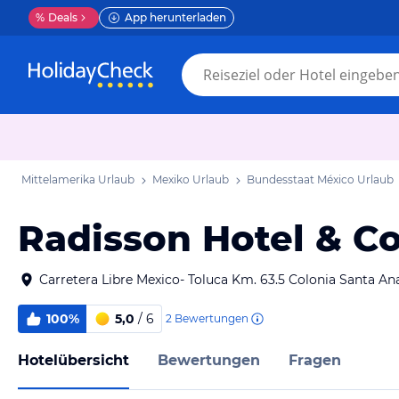
%
Deals
App herunterladen
Mittelamerika Urlaub
Mexiko Urlaub
Bundesstaat México Urlaub
Radisson Hotel & C
Carretera Libre Mexico- Toluca Km. 63.5 Colonia Santa Ana
100%
5,0
/ 6
2
Bewertungen
Hotelübersicht
Bewertungen
Fragen