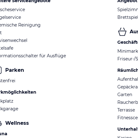
itere Serviceangebote
Angebot 
scheservice
Spielzim
elservice
Brettspie
emische Reinigung
Au
t
visenwechsel
Geschäft
elsafe
Minimark
ormationsschalter für Ausflüge
Friseur-/
Parken
Räumlic
Aufentha
tenfrei
Gepäckr
rkmöglichkeiten
Garten
kplatz
Raucherb
rkgarage
Terrasse
Fitnessce
Wellness
Unterha
una