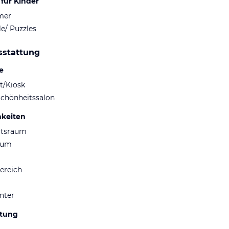
für Kinder
mer
le/ Puzzles
sstattung
e
t/Kiosk
Schönheitssalon
hkeiten
ltsraum
aum
ereich
nter
ltung