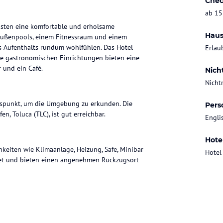
Chec
ab 15
Gästen eine komfortable und erholsame
Haus
 Außenpools, einem Fitnessraum und einem
es Aufenthalts rundum wohlfühlen. Das Hotel
Erlau
e gastronomischen Einrichtungen bieten eine
r und ein Café.
Nich
Nicht
ngspunkt, um die Umgebung zu erkunden. Die
Pers
n, Toluca (TLC), ist gut erreichbar.
Engli
Hote
keiten wie Klimaanlage, Heizung, Safe, Minibar
Hotel
tet und bieten einen angenehmen Rückzugsort
richtungen, darunter ein Restaurant, in dem
e Bar und ein Café, in denen die Gäste den Tag