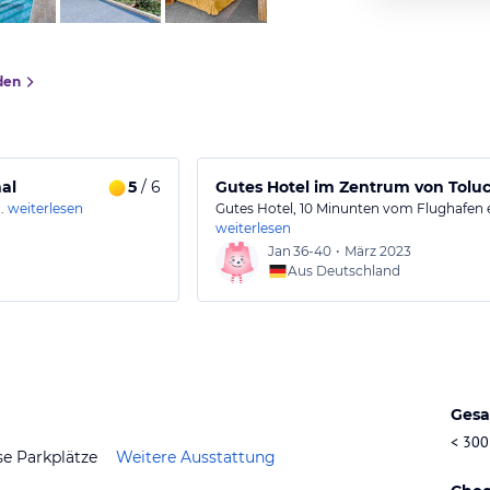
den
al
5
/ 6
Gutes Hotel im Zentrum von Tolu
.
weiterlesen
Gutes Hotel, 10 Minunten vom Flughafen e
weiterlesen
Jan
36-40
•
März 2023
Aus Deutschland
Gesa
< 300
se Parkplätze
Weitere Ausstattung