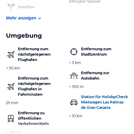
Allergiker Speisen
Hotelbar
Mehr anzeigen
Umgebung
Entfernung zum
Entfernung zum
nächstgelegenen
Stadtzentrum
Flughafen
< 5 km
< 50 km
Entfernung zur
Entfernung zum
Autobahn
nächstgelegenen
< 500 m
Flughafen in
Fahrminuten
Station für HolidayCheck
Mietwagen Las Palmas
25 min
de Gran Canaria
Entfernung zu
< 10 km
öffentlichen
Verkehrsmitteln
< 200 m