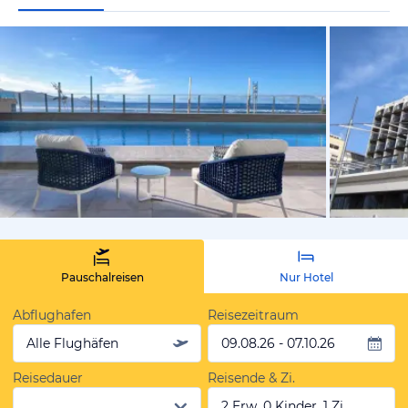
vom Hotelie
Pauschalreisen
Nur Hotel
Abflughafen
Reisezeitraum
Alle Flughäfen
09.08.26 - 07.10.26
Reisedauer
Reisende & Zi.
2 Erw, 0 Kinder, 1 Zi.