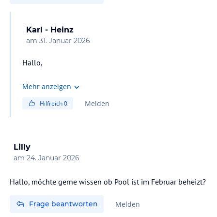
Karl - Heinz
am
31. Januar 2026
Hallo,
Du bist mitten an der Strandpromenade, dort hast Du
Mehr anzeigen
bestimmt 50 oder mehr Restaurants mit einer super
Melden
Hilfreich
0
Auswahl. Im Hotel war Abends auch nicht viel los, dafür
ist es draußen zu gut!
Lilly
am
24. Januar 2026
Hallo, möchte gerne wissen ob Pool ist im Februar beheizt?
Frage beantworten
Melden