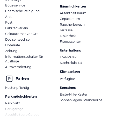
Bügelservice
Räumlichkeiten
Chemische Reinigung
Aufenthaltsraum
Arzt
Gepäckraum
Post
Raucherbereich
Fahrradverleih
Terrasse
Geldautomat vor Ort
Diskothek
Devisenwechsel
Fitnesscenter
Hotelsafe
Unterhaltung
Zeitung
Informationsschalter für
Live-Musik
Ausflüge
Nachtclub/ DJ
Autovermietung
Klimaanlage
Parken
Verfügbar
Kostenpflichtig
Sonstiges
Erste-Hilfe-Kasten
Parkmöglichkeiten
Sonnenliegen/ Strandkörbe
Parkplatz
Parkgarage
Abschließbare Garage