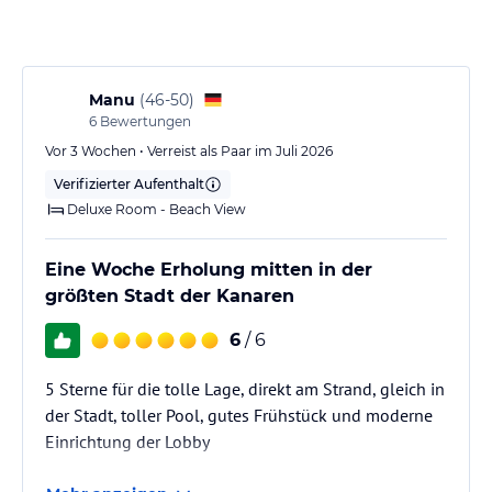
Sport und Unterhaltung
Das Hotel bietet einen Fitnessraum als Teil des Sport- und
Freizeitangebotes. Ein Naturbadeteich ist ebenfalls in der Nähe
Manu
(
46-50
)
vorhanden, der eine sandige Badegelegenheit bietet. Außerdem
6
Bewertungen
stehen externe Bereiche wie der Strand Playa de las Canteras und
Vor 3 Wochen • Verreist als Paar im Juli 2026
andere Freizeitmöglichkeiten in der sanften hügeligen Umgebung
Verifizierter Aufenthalt
zur Verfügung.
Deluxe Room - Beach View
Hinweis:
Verfasst von HolidayCheck mit Hilfe von KI. Alle
Angaben ohne Gewähr. Bitte lies vor der Buchung die
Eine Woche Erholung mitten in der
verbindlichen
Angebotsdetails
des jeweiligen Veranstalters.
größten Stadt der Kanaren
6
/ 6
5 Sterne für die tolle Lage, direkt am Strand, gleich in
der Stadt, toller Pool, gutes Frühstück und moderne
Einrichtung der Lobby