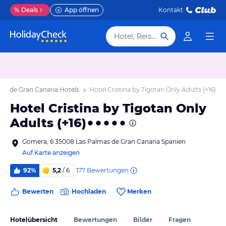
%
Deals
App öffnen
Kontakt
Hotel, Reiseziel
as de Gran Canaria Hotels
Hotel Cristina by Tigotan Only Adults (+16)
Hotel Cristina by Tigotan Only
Adults (+16)
Gomera, 6 35008 Las Palmas de Gran Canaria Spanien
Auf Karte anzeigen
177
Bewertungen
92%
5,2
/ 6
Bewerten
Hochladen
Merken
Hotelübersicht
Bewertungen
Bilder
Fragen