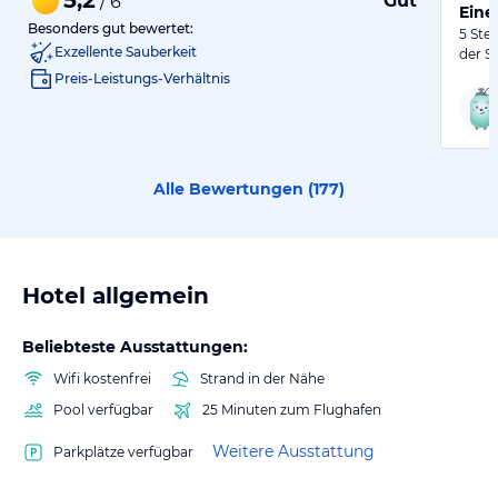
Gut
/ 6
Eine
Besonders gut bewertet:
5 Ster
Exzellente Sauberkeit
der St
Preis-Leistungs-Verhältnis
Alle Bewertungen (
177
)
Hotel allgemein
Beliebteste Ausstattungen:
Wifi kostenfrei
Strand in der Nähe
Pool verfügbar
25 Minuten zum Flughafen
Weitere Ausstattung
Parkplätze verfügbar