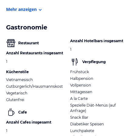
Mehr anzeigen
Gastronomie
Anzahl Hotelbars insgesamt
Restaurant
1
Anzahl Restaurants insgesamt
1
Verpflegung
Küchenstile
Frühstück
Halbpension
Vietnamesisch
Vollpension
Gutbürgerlich/Hausmannskost
Mittagessen
Vegetarisch
A la Carte
Glutenfrei
Spezielle Diät-Menüs (auf
Anfrage)
Cafe
Snack Bar
Anzahl Cafes insgesamt
Diabetiker Speisen
1
Lunchpakete