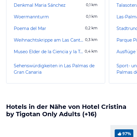
Denkmal Maria Sánchez
0,1
km
Talasoter
Woermannturm
0,1
km
Las-Palm
Poema del Mar
0,2
km
Stadtrun
Weihnachtskrippe am Las Canteras Strand
0,3
km
Parque Pi
Museo Elder de la Ciencia y la Tecnologia
0,4
km
Ausflüge 
Sehenswürdigkeiten in Las Palmas de
Sport- un
Gran Canaria
Palmas d
Hotels in der Nähe von Hotel Cristina
by Tigotan Only Adults (+16)
97%