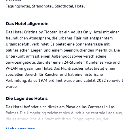
Tagungshotel, Strandhotel, Stadthotel, Hotel
Das Hotel allgemein
Das Hotel Cristina by Tigotan ist ein Adults Only Hotel mit einer
freundlichen Atmosphäre, die urbanes Flair mit entspanntem
Urlaubsgefühl verbindet. Es bietet eine Sonnenterrasse mit
balinesischen Liegen und einem beeindruckenden Meerblick. Die
Unterkunft umfasst einen Außenpool sowie verschiedene
Serviceangebote, darunter einen 24-Stunden Kundenservice und
W-LAN im gesamten Hotel. Das Nichtraucherhotel bietet einen
speziellen Bereich für Raucher und hat eine historische
Verbindung, da es 1974 eröffnet wurde und zuletzt 2022 renoviert
wurde.
Die Lage des Hotels
Das Hotel befindet sich direkt am Playa de las Canteras in Las
Palmas. Die Umgebung zeichnet sich durch eine zentrale Lage aus,
die es ermöglicht, die Stadt mit ihren Shoppingmeilen, der
Altstadt und historischen Bauwerken zu Fuß zu erkunden. In der
Mehr anzeigen