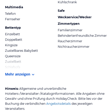
Kühlschrank
Multimedia
Safe
Telefon
Weckservice/Wecker
Fernseher
Zimmertypen
Bettentyp
Familienzimmer
Einzelbett
Behindertenfreundliche Zimmer
Doppelbett
Raucherzimmer
Kingsize
Nichtraucherzimmer
Zustellbares Babybett
Queensize
Zustellbett
Schlafsofa
Mehr anzeigen
Hinweis:
Allgemeine und unverbindliche
Hoteliers-/Veranstalter-/Kataloginformationen. Alle Angaben ohne
Gewähr und ohne Prüfung durch HolidayCheck. Bitte lies vor der
Buchung die verbindlichen
Angebotsdetails
des jeweiligen
Veranstalters.