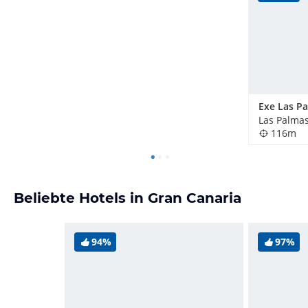
Exe Las P
116m
Beliebte Hotels in Gran Canaria
94%
97%