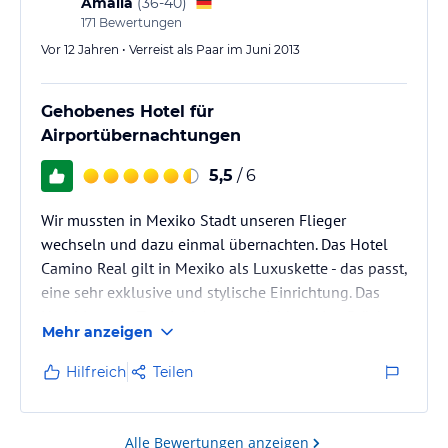
Amalia
(
36-40
)
171
Bewertungen
Vor 12 Jahren • Verreist als Paar im Juni 2013
Gehobenes Hotel für
Airportübernachtungen
5,5
/ 6
Wir mussten in Mexiko Stadt unseren Flieger
wechseln und dazu einmal übernachten. Das Hotel
Camino Real gilt in Mexiko als Luxuskette - das passt,
eine sehr exklusive und stylische Einrichtung. Das
Hotel ist vom Terminal 1 gut erreichbar, eine Brücke
Mehr anzeigen
geht direkt aus dem Terminal über die Autobahn ins
Hotel. Dadurch erspart man es sich mit einem Shuttle
Hilfreich
Teilen
gefahren werden zu müssen, wie bei anderen Hotels
in der Umgebung.
Die Zimmer sind gut schallisolliert, selbst zum
Alle Bewertungen anzeigen