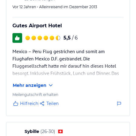
Vor 12 Jahren • Alleinreisend im Dezember 2013
Gutes Airport Hotel
5,5
/ 6
Mexico – Peru Flug gestrichen und somit am
Flughafen Mexico D.F. gestrandet. Die
Fluggesellschaft hatte mir darauf hin dieses Hotel
besorgt. Inklusive Frühstück, Lunch und Dinner. Das
Hotel ist direkt am Flughafen und hat einen Zugang
Mehr anzeigen
vom Terminal. Daher gut zu Fuß zu erreichen. Das
Essen ist gut und das Zimmer war Sauber. Das Hotel
Meilengutschrift erhalten
macht im Großen und Ganzen einen guten Eindruck.
Hilfreich
Teilen
Dass es gut ist sieht man auch an dem vielen
Fliegenden Personal was dort auch eincheckt.
Fazit: Das Hotel ist für eine oder zwei…
Sybille
(
26-30
)