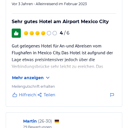
Vor 3 Jahren • Alleinreisend im Februar 2023
Eine Bar und ein Café ergänzen das gastronomische Angebot des
Hotels.
Sehr gutes Hotel am Airport Mexico City
Sport und Unterhaltung
Das Camino Real Aeropuerto Hotel bietet seinen Gästen eine
4
/ 6
Vielzahl von Freizeitmöglichkeiten. Entspannen Sie im Innenpool
oder im Whirlpool im Spa-Bereich. Trainieren Sie im Fitnesscenter
Gut gelegenes Hotel für An-und Abreisen vom
unter Anleitung eines persönlichen Trainers oder gönnen Sie sich
Flughafen in Mexico City. Das Hotel ist aufgrund der
eine wohltuende Massage. Kinder können an einem bunten
Lage etwas preisintensiver jedoch über die
Spiele- und Unterhaltungsprogramm teilnehmen, während die
Verbindungsbrücke sehr leicht zu ereichen. Das
Eltern sich entspannen.
Personal ist nett und versucht alle Wünsche des
Mehr anzeigen
Kunden bestmöglich zu erfüllen.
Hinweis:
Verfasst von HolidayCheck mit Hilfe von KI. Alle
Angaben ohne Gewähr. Bitte lies vor der Buchung die
Meilengutschrift erhalten
verbindlichen
Angebotsdetails
des jeweiligen Veranstalters.
Hilfreich
Teilen
Martin
(
26-30
)
29
Bewertungen