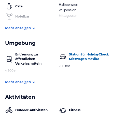
Halbpension
Cafe
Vollpension
Mittagessen
Hotelbar
Mehr anzeigen
Umgebung
Entfernung zu
Station für HolidayCheck
öffentlichen
Mietwagen Mexiko
Verkehrsmitteln
< 10 km
< 500 m
Mehr anzeigen
Aktivitäten
Outdoor-Aktivitäten
Fitness