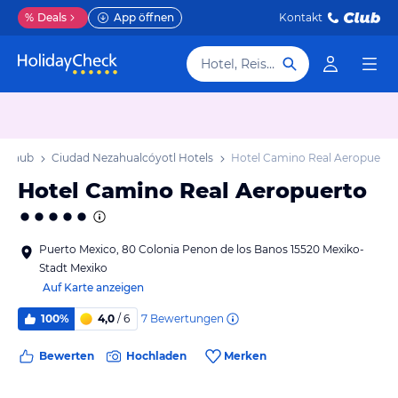
%
Deals
App öffnen
Kontakt
Hotel, Reiseziel
Urlaub
Ciudad Nezahualcóyotl Hotels
Hotel Camino Real Aeropuerto
Hotel Camino Real Aeropuerto
Puerto Mexico, 80 Colonia Penon de los Banos 15520 Mexiko-
Stadt Mexiko
Auf Karte anzeigen
7
Bewertungen
100%
4,0
/ 6
Bewerten
Hochladen
Merken