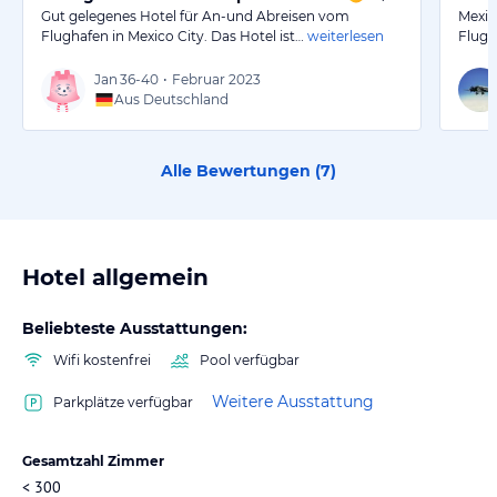
Gut gelegenes Hotel für An-und Abreisen vom
Mexic
Flughafen in Mexico City. Das Hotel ist…
weiterlesen
Flugh
Jan
36-40
•
Februar 2023
Aus Deutschland
Alle Bewertungen (
7
)
Hotel allgemein
Beliebteste Ausstattungen:
Wifi kostenfrei
Pool verfügbar
Weitere Ausstattung
Parkplätze verfügbar
Gesamtzahl Zimmer
< 300