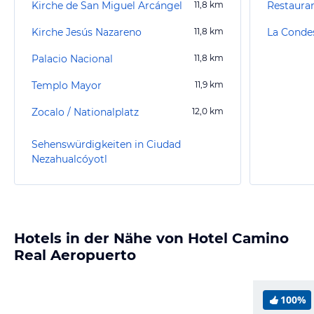
Kirche de San Miguel Arcángel
11,8
km
Kirche Jesús Nazareno
11,8
km
La Conde
Palacio Nacional
11,8
km
Templo Mayor
11,9
km
Zocalo / Nationalplatz
12,0
km
Sehenswürdigkeiten in Ciudad
Nezahualcóyotl
Hotels in der Nähe von Hotel Camino
Real Aeropuerto
100%