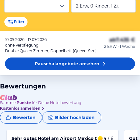
2 Erw, 0 Kinder, 1 Zi.
Filter
ab
7.435 €
10.09.2026 - 17.09.2026
ohne Verpflegung
2 ERW • 1 Woche
Double Queen Zimmer, Doppelbett (Queen-Size)
Pauschalangebote
ansehen
Bewertungen
Sammle
Punkte
für Deine Hotelbewertung.
Kostenlos anmelden
Bewerten
Bilder hochladen
Sehr gutes Hotel am Airport Mexico City
4
/ 6
Gute