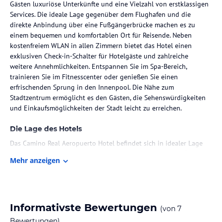
Gästen luxuriöse Unterkünfte und eine Vielzahl von erstklassigen
Services. Die ideale Lage gegenüber dem Flughafen und die
direkte Anbindung über eine Fußgängerbrücke machen es zu
einem bequemen und komfortablen Ort für Reisende. Neben
kostenfreiem WLAN in allen Zimmern bietet das Hotel einen
exklusiven Check-in-Schalter für Hotelgäste und zahlreiche
weitere Annehmlichkeiten. Entspannen Sie im Spa-Bereich,
trainieren Sie im Fitnesscenter oder genießen Sie einen
erfrischenden Sprung in den Innenpool. Die Nähe zum
Stadtzentrum ermöglicht es den Gästen, die Sehenswürdigkeiten
und Einkaufsmöglichkeiten der Stadt leicht zu erreichen.
Die Lage des Hotels
Das Camino Real Aeropuerto Hotel befindet sich in idealer Lage
gegenüber dem Terminal 1 des Flughafens Mexiko-Stadt. Über
Mehr anzeigen
eine Fußgängerbrücke ist es direkt mit dem Flughafen verbunden.
Die Anbindung an öffentliche Verkehrsmittel, darunter Bus- und
Metrohaltestellen, ist ebenfalls sehr gut. In der Umgebung des
Hotels finden Sie eine Vielzahl von Restaurants, Pubs, Nachtclubs
und Einkaufsmöglichkeiten. Das Stadtzentrum von Mexiko-Stadt
Informativste Bewertungen
(von
7
ist etwa 8 km entfernt und bietet beeindruckende Museen,
Bewertungen)