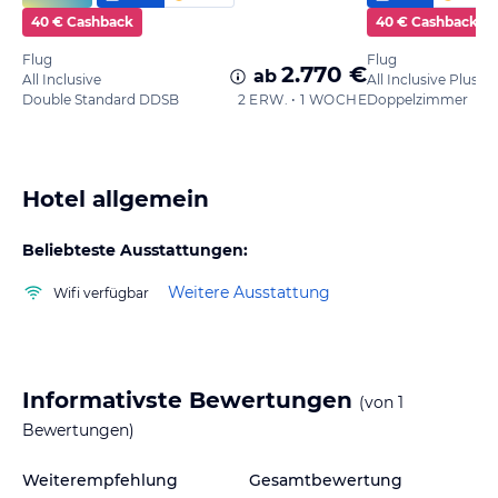
40 € Cashback
40 € Cashback
Flug
Flug
2.770 €
ab
All Inclusive
All Inclusive Plus
Double Standard DDSB
2 ERW. • 1 WOCHE
Doppelzimmer
Hotel allgemein
Beliebteste Ausstattungen:
Weitere Ausstattung
Wifi verfügbar
Informativste Bewertungen
(von
1
Bewertungen)
Weiterempfehlung
Gesamtbewertung