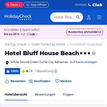
%
Deals
App öffnen
Kontakt
Hotel, Reiseziel
Anmelden & Spare sofort
Kostenlos anmelden
bis zu 25 %
mit
 Turtle Cay Urlaub
Green Turtle Cay Hotels
Hotel Bluff House Beach
Hotel Bluff House Beach
White Sound Green Turtle Cay Bahamas
Auf Karte anzeigen
1
Bewertung
100%
6
/ 6
Bewerten
Hochladen
Merken
Hotelübersicht
Bewertungen
Fragen