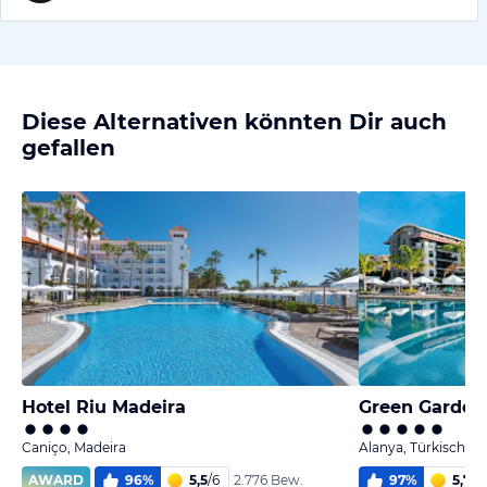
Diese Alternativen könnten Dir auch
gefallen
Hotel Riu Madeira
Green Garden 
Caniço, Madeira
Alanya, Türkische R
AWARD
96
%
5,5
/
6
97
%
5,7
/
6
2.776 Bew.