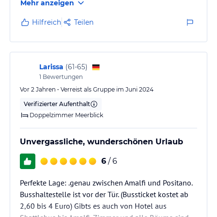
Mehr anzeigen
von 7.30-18 Uhr geöffnet - etwas schade, wenn man
Frühaufsteher ist. Das Hotel liegt direkt an der
Hilfreich
Teilen
Küstenstraße, trotzdem ruhig, Spaziergänge sind nur
in den Ort Conca de Marini möglich (viele Stufen),
sonst nicht. Haltestelle für den Bus direkt vor der Tür
und…
Larissa
(
61-65
)
1
Bewertungen
Vor 2 Jahren • Verreist als Gruppe im Juni 2024
Verifizierter Aufenthalt
Doppelzimmer Meerblick
Unvergassliche, wunderschönen Urlaub
6
/ 6
Perfekte Lage: .genau zwischen Amalfi und Positano.
Busshaltestelle ist vor der Tür. (Bussticket kostet ab
2,60 bis 4 Euro) Gibts es auch von Hotel aus