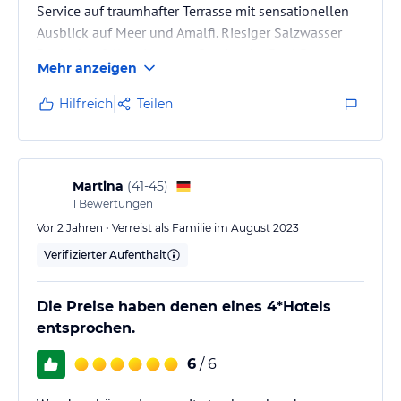
Service auf traumhafter Terrasse mit sensationellen
Ausblick auf Meer und Amalfi. Riesiger Salzwasser
Pool, ebenfalls mit gutem Service der Pool Bar.
Mehr anzeigen
Hervorzuheben ist u.a. die Sauberkeit im Haus und
die Freundlichkeit des Personals.
Hilfreich
Teilen
Martina
(
41-45
)
1
Bewertungen
Vor 2 Jahren • Verreist als Familie im August 2023
Verifizierter Aufenthalt
Die Preise haben denen eines 4*Hotels
entsprochen.
6
/ 6