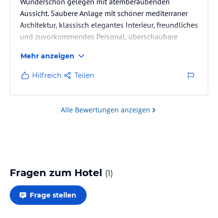
Wunderschön gelegen mit atemberaubenden
Aussicht. Saubere Anlage mit schöner mediterraner
Architektur, klassisch elegantes Interieur, freundliches
und zuvorkommendes Personal, überschaubare
Größe und Gäste Anzahl, ruhige Atmosphäre, großer
Mehr anzeigen
Pool und Hoteleigener, direkter Zugang zum Meer
mit Schwimmbereich.
Hilfreich
Teilen
Alle Bewertungen anzeigen
Fragen zum Hotel
(
1
)
Frage stellen