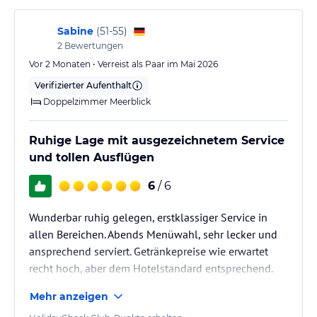
Sie über eine Steintreppe gelangen. Hier können Sie die Sonne
genießen und im kristallklaren Wasser des Mittelmeers
Sabine
(
51-55
)
schwimmen. Der Meerwasserpool des Hotels befindet sich auf
2
Bewertungen
einer Terrasse zwischen dem Hotel und dem Meer und bietet eine
Vor 2 Monaten • Verreist als Paar im Mai 2026
herrliche Aussicht. Nutzen Sie die Gelegenheit, sich zu entspannen
Verifizierter Aufenthalt
und die Schönheit der Amalfiküste in vollen Zügen zu genießen.
Doppelzimmer Meerblick
Hinweis:
Verfasst von HolidayCheck mit Hilfe von KI. Alle
Angaben ohne Gewähr. Bitte lies vor der Buchung die
Ruhige Lage mit ausgezeichnetem Service
verbindlichen
Angebotsdetails
des jeweiligen Veranstalters.
und tollen Ausflügen
6
/ 6
Wunderbar ruhig gelegen, erstklassiger Service in
allen Bereichen. Abends Menüwahl, sehr lecker und
ansprechend serviert. Getränkepreise wie erwartet
recht hoch, aber dem Hotelstandard entsprechend.
Am Pool immer freie Liegen zu bekommen. Auch hier
Mehr anzeigen
leckere Speisen wie Panini und Getränke. Service