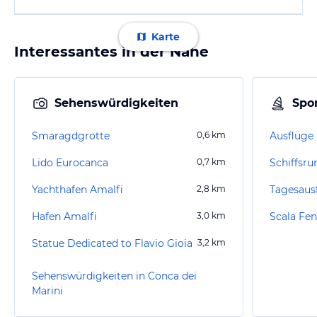
Karte
Interessantes in der Nähe
Sehenswürdigkeiten
Spor
Smaragdgrotte
0,6
km
Lido Eurocanca
0,7
km
Schiffsru
Yachthafen Amalfi
2,8
km
Tagesaus
Hafen Amalfi
3,0
km
Scala Fen
Statue Dedicated to Flavio Gioia
3,2
km
Sehenswürdigkeiten in Conca dei
Marini