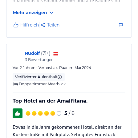
Shattlebus bis Amalfi. Zimmer und alle Räume sind
spiegelsauber. Grosse Swimmingpool mit Salzwasser.
Mehr anzeigen
Grossen Strandtücher und Liegen stehen zu
Verfühgung kostenlos. Leckere Küche und
Hilfreich
Teilen
ausgezeichtete Bedienung. Wir waren 5 Tage da und
haben jede Minute im Hotel genossen.
Rudolf
(
71+
)
3
Bewertungen
Vor 2 Jahren • Verreist als Paar im Mai 2024
Verifizierter Aufenthalt
Doppelzimmer Meerblick
Top Hotel an der Amalfitana.
5
/ 6
Etwas in die Jahre gekommenes Hotel, direkt an der
Küstenstraße mit Parkplatz. Sehr gutes Frühstück