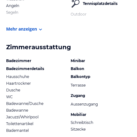
Tennisplatzdetails
Angeln
Segeln
Outdoor
Mehr anzeigen
Zimmerausstattung
Badezimmer
Minibar
Badezimmerdetails
Balkon
Hausschuhe
Balkontyp
Haartrockner
Terrasse
Dusche
Zugang
WC
Badewanne/Dusche
Aussenzugang
Badewanne
Mobiliar
Jacuzzi/Whirlpool
Schreibtisch
Toilettenartikel
Sitzecke
Bademantel