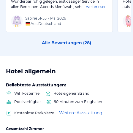
Wunderbar ruhig gelegen, erstklassiger Service in
Hotel
allen Bereichen. Abends Menüwahl, sehr…
weiterlesen
aufs 
Sabine
51-55
•
Mai 2026
Aus Deutschland
Alle Bewertungen (
28
)
Hotel allgemein
Beliebteste Ausstattungen:
Wifi kostenfrei
Hoteleigener Strand
Pool verfügbar
90 Minuten zum Flughafen
Weitere Ausstattung
Kostenlose Parkplätze
Gesamtzahl Zimmer