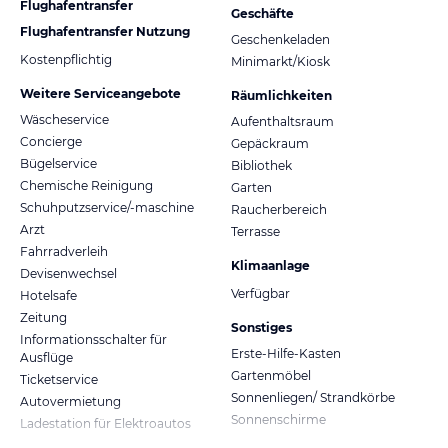
Flughafentransfer
Geschäfte
Flughafentransfer Nutzung
Geschenkeladen
Kostenpflichtig
Minimarkt/Kiosk
Weitere Serviceangebote
Räumlichkeiten
Wäscheservice
Aufenthaltsraum
Concierge
Gepäckraum
Bügelservice
Bibliothek
Chemische Reinigung
Garten
Schuhputzservice/-maschine
Raucherbereich
Arzt
Terrasse
Fahrradverleih
Klimaanlage
Devisenwechsel
Verfügbar
Hotelsafe
Zeitung
Sonstiges
Informationsschalter für
Erste-Hilfe-Kasten
Ausflüge
Gartenmöbel
Ticketservice
Sonnenliegen/ Strandkörbe
Autovermietung
Sonnenschirme
Ladestation für Elektroautos