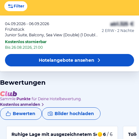
Filter
ab
1.325 €
04.09.2026 - 06.09.2026
Frühstück
2 ERW • 2 Nächte
Junior Suite, Balcony, Sea View (Double) (1 Double Bed)
Kostenlos stornierbar
Bis 26.08.2026, 21:00
Hotelangebote
ansehen
Bewertungen
Sammle
Punkte
für Deine Hotelbewertung.
Kostenlos anmelden
Bewerten
Bilder hochladen
Ruhige Lage mit ausgezeichnetem Service und tollen 
6
/ 6
Toll