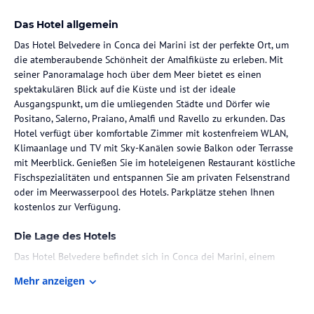
Das Hotel allgemein
Das Hotel Belvedere in Conca dei Marini ist der perfekte Ort, um
die atemberaubende Schönheit der Amalfiküste zu erleben. Mit
seiner Panoramalage hoch über dem Meer bietet es einen
spektakulären Blick auf die Küste und ist der ideale
Ausgangspunkt, um die umliegenden Städte und Dörfer wie
Positano, Salerno, Praiano, Amalfi und Ravello zu erkunden. Das
Hotel verfügt über komfortable Zimmer mit kostenfreiem WLAN,
Klimaanlage und TV mit Sky-Kanälen sowie Balkon oder Terrasse
mit Meerblick. Genießen Sie im hoteleigenen Restaurant köstliche
Fischspezialitäten und entspannen Sie am privaten Felsenstrand
oder im Meerwasserpool des Hotels. Parkplätze stehen Ihnen
kostenlos zur Verfügung.
Die Lage des Hotels
Das Hotel Belvedere befindet sich in Conca dei Marini, einem
charmanten Fischerdorf an der Amalfiküste. Von hier aus haben Sie
Mehr anzeigen
einen atemberaubenden Blick auf das Meer und die umliegende
Landschaft. Die Lage des Hotels ermöglicht es Ihnen, die