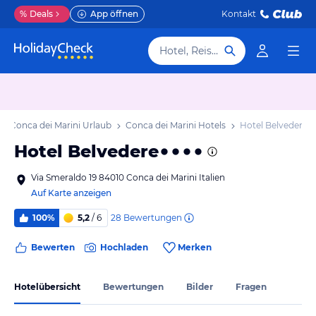
%
Deals
App öffnen
Kontakt
Hotel, Reiseziel
Conca dei Marini Urlaub
Conca dei Marini Hotels
Hotel Belvedere
Hotel Belvedere
Via Smeraldo 19 84010 Conca dei Marini Italien
Auf Karte anzeigen
28
Bewertungen
100%
5,2
/ 6
Bewerten
Hochladen
Merken
Hotelübersicht
Bewertungen
Bilder
Fragen