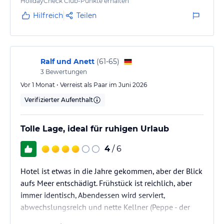
aufmerksam und alles immer picobello sauber. Ein
HolidayCheck Club-Punkte erhalten
über die Rezeption organisierter Ausflug nach Capri
Hilfreich
Teilen
war auch perfekt. Wir haben nichts zu meckern.
Danke, Belvedere.
Ralf und Anett
(
61-65
)
3
Bewertungen
Vor 1 Monat • Verreist als Paar im Juni 2026
Verifizierter Aufenthalt
Tolle Lage, ideal für ruhigen Urlaub
4
/ 6
Hotel ist etwas in die Jahre gekommen, aber der Blick
aufs Meer entschädigt. Frühstück ist reichlich, aber
immer identisch, Abendessen wird serviert,
abwechslungsreich und nette Kellner (Peppe - der
Oberkellner - klasse). Der Pool ist toll, aber leider nur