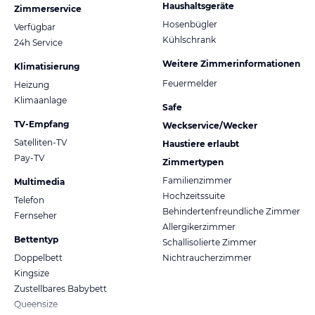
Haushaltsgeräte
Zimmerservice
Hosenbügler
Verfügbar
Kühlschrank
24h Service
Weitere Zimmerinformationen
Klimatisierung
Feuermelder
Heizung
Klimaanlage
Safe
TV-Empfang
Weckservice/Wecker
Satelliten-TV
Haustiere erlaubt
Pay-TV
Zimmertypen
Familienzimmer
Multimedia
Hochzeitssuite
Telefon
Behindertenfreundliche Zimmer
Fernseher
Allergikerzimmer
Bettentyp
Schallisolierte Zimmer
Doppelbett
Nichtraucherzimmer
Kingsize
Zustellbares Babybett
Queensize