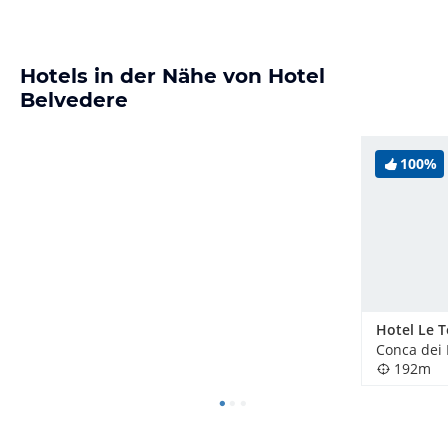
Hotels in der Nähe von Hotel
Belvedere
100%
Hotel Le T
Conca dei M
192m