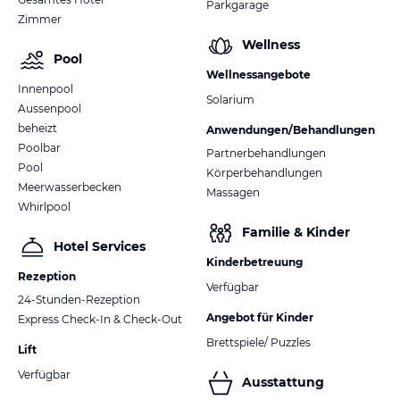
Parkgarage
Zimmer
Wellness
Pool
Wellnessangebote
Innenpool
Solarium
Aussenpool
beheizt
Anwendungen/Behandlungen
Poolbar
Partnerbehandlungen
Pool
Körperbehandlungen
Meerwasserbecken
Massagen
Whirlpool
Familie & Kinder
Hotel Services
Kinderbetreuung
Rezeption
Verfügbar
24-Stunden-Rezeption
Angebot für Kinder
Express Check-In & Check-Out
Brettspiele/ Puzzles
Lift
Verfügbar
Ausstattung