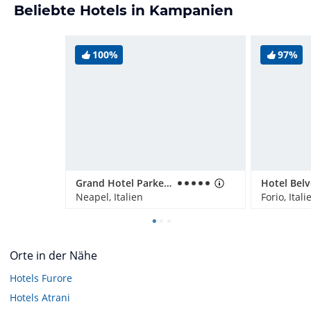
Beliebte Hotels in Kampanien
100%
97%
Grand Hotel Parker's
Hotel Bel
Neapel, Italien
Forio, Itali
Orte in der Nähe
Hotels
Furore
Hotels
Atrani