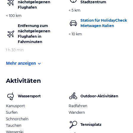
nächstgelegenen
Stadtzentrum
Flughafen
< 5 km
< 100 km
Station für HolidayCheck
Entfernung zum
Mietwagen Italien
nächstgelegenen
< 10 km
Flughafen in
Fahrminuten
1 h 30 min
Mehr anzeigen
Aktivitäten
Wassersport
Outdoor-Aktivitäten
Kanusport
Radfahren
Surfen
Wandern
Schnorcheln
Tennisplatz
Tauchen
Wasserski