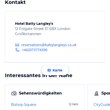
Kontakt
Hotel Batty Langley's
12 Folgate Street E1 6BX London
Großbritannien
reservations@battylangleys.co.uk
+442073774390
Karte
Interessantes in der Nähe
Sehenswürdigkeiten
Spor
Bishop Square
0,1
km
CityGuid