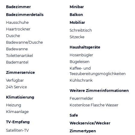
Badezimmer
Minibar
Badezimmerdetails
Balkon
Hausschuhe
Mobiliar
Haartrockner
Schreibtisch
Dusche
Sitzecke
Badewanne/Dusche
Haushaltsgeräte
Badewanne
Hosenbügler
Toilettenartikel
Bügeleisen
Bademantel
Kaffee- und
Zimmerservice
Teezubereitungsmöglichkeiten
Verfügbar
Kühlschrank
24h Service
Weitere Zimmerinformationen
Klimatisierung
Feuermelder
Heizung
Kostenlose Flasche Wasser
Klimaanlage
Safe
TV-Empfang
Weckservice/Wecker
Satelliten-TV
Zimmertypen