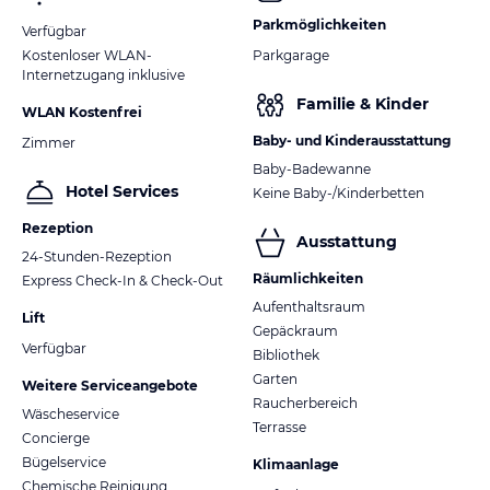
Parkmöglichkeiten
Verfügbar
Kostenloser WLAN-
Parkgarage
Internetzugang inklusive
Familie & Kinder
WLAN Kostenfrei
Baby- und Kinderausstattung
Zimmer
Baby-Badewanne
Hotel Services
Keine Baby-/Kinderbetten
Rezeption
Ausstattung
24-Stunden-Rezeption
Räumlichkeiten
Express Check-In & Check-Out
Aufenthaltsraum
Lift
Gepäckraum
Verfügbar
Bibliothek
Garten
Weitere Serviceangebote
Raucherbereich
Wäscheservice
Terrasse
Concierge
Bügelservice
Klimaanlage
Chemische Reinigung