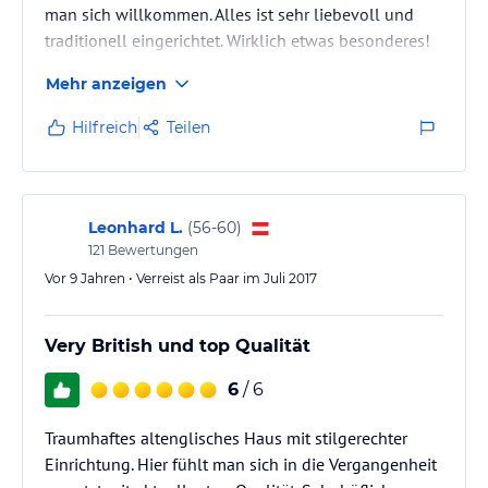
man sich willkommen. Alles ist sehr liebevoll und
traditionell eingerichtet. Wirklich etwas besonderes!
Hinweis:
Verfasst von HolidayCheck mit Hilfe von KI. Alle
Angaben ohne Gewähr. Bitte lies vor der Buchung die
Mehr anzeigen
verbindlichen
Angebotsdetails
des jeweiligen Veranstalters.
Hilfreich
Teilen
Leonhard L.
(
56-60
)
121
Bewertungen
Vor 9 Jahren • Verreist als Paar im Juli 2017
Very British und top Qualität
6
/ 6
Traumhaftes altenglisches Haus mit stilgerechter
Einrichtung. Hier fühlt man sich in die Vergangenheit