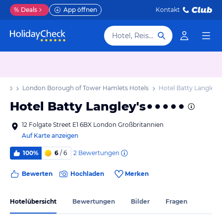
%
Deals
App öffnen
Kontakt
Hotel, Reiseziel
laub
London Borough of Tower Hamlets Hotels
Hotel Batty Langley's
Hotel Batty Langley's
12 Folgate Street E1 6BX London Großbritannien
Auf Karte anzeigen
2
Bewertungen
100%
6
/ 6
Bewerten
Hochladen
Merken
Hotelübersicht
Bewertungen
Bilder
Fragen