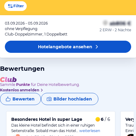
Filter
ab
806 €
03.09.2026 - 05.09.2026
ohne Verpflegung
2 ERW • 2 Nächte
Club-Doppelzimmer, 1 Doppelbett
Hotelangebote
ansehen
Bewertungen
Sammle
Punkte
für Deine Hotelbewertung.
Kostenlos anmelden
Bewerten
Bilder hochladen
Besonderes Hotel in super Lage
6
/ 6
Very
Das kleine Hotel befindet sich in einer ruhigen
Traum
Seitenstraße. Sobald man das Hotel…
weiterlesen
Einri