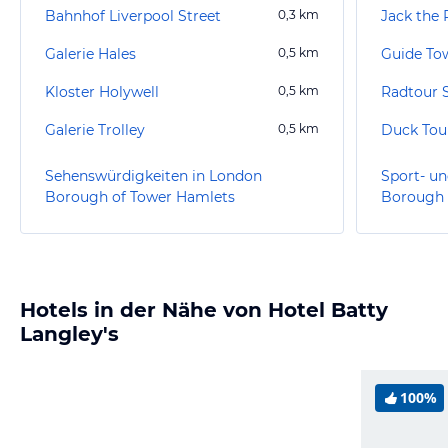
Bahnhof Liverpool Street
0,3
km
Jack the 
Galerie Hales
0,5
km
Guide Tow
Kloster Holywell
0,5
km
Galerie Trolley
0,5
km
Duck Tou
Sehenswürdigkeiten in London
Sport- un
Borough of Tower Hamlets
Borough 
Hotels in der Nähe von Hotel Batty
Langley's
100%