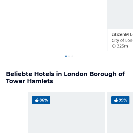
City of Lo
325m
Beliebte Hotels in London Borough of
Tower Hamlets
86%
99%