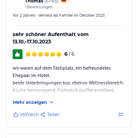
Thomas
(
61-65
)
1
Bewertungen
Vor 2 Jahren • Verreist als Familie im Oktober 2023
sehr schöner Aufenthalt vom
13.10.-17.10.2023
6
/ 6
wir waren auf dem Stellplatz, ein befreundetes
Ehepaar im Hotel.
beide Unterbringungen top, ebenso Wellnessbereich.
Küche hervorragend, Frühstücksbuffet exzellent,
Service top. Wir waren ds erste Mal hier und kommen
Mehr anzeigen
auf jeden Fall wieder!
Sehr zum empfehlen!
Hilfreich
Teilen