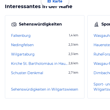
Karte
Interessantes in der Nähe
Sehenswürdigkeiten
Spor
Falkenburg
1,4
km
Wasgauha
Nedingfelsen
2,3
km
Hauenste
Wilgartaburg
2,3
km
RuheFors
Kirche St. Bartholomäus in Hauenstein
2,6
km
Wasgau-F
Schuster-Denkmal
2,7
km
Sport- un
Sehenswürdigkeiten in Wilgartswiesen
Wilgarts