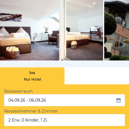
vom Hoteli
Nur Hotel
Reisezeitraum
04.09.26 - 06.09.26
Reiseteilnehmer & Zimmer
2 Erw, 0 Kinder, 1 Zi.