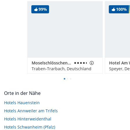
99%
100%
Moselschlösschen Spa & Resort
Hotel Am 
Traben-Trarbach, Deutschland
Speyer, D
Orte in der Nähe
Hotels
Hauenstein
Hotels
Annweiler am Trifels
Hotels
Hinterweidenthal
Hotels
Schwanheim (Pfalz)