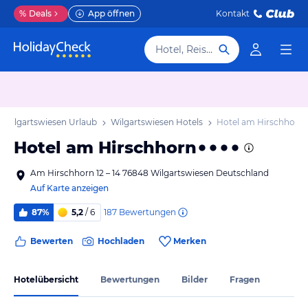
%
Deals
App öffnen
Kontakt
Hotel, Reiseziel
Wilgartswiesen Urlaub
Wilgartswiesen Hotels
Hotel am Hirschhorn
Hotel am Hirschhorn
Am Hirschhorn 12 – 14 76848 Wilgartswiesen Deutschland
Auf Karte anzeigen
187
Bewertungen
87%
5,2
/ 6
Bewerten
Hochladen
Merken
Hotelübersicht
Bewertungen
Bilder
Fragen