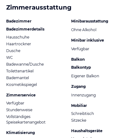
Zimmerausstattung
Badezimmer
Minibarausstattung
Badezimmerdetails
Ohne Alkohol
Hausschuhe
Minibar inklusive
Haartrockner
Verfügbar
Dusche
WC
Balkon
Badewanne/Dusche
Balkontyp
Toilettenartikel
Eigener Balkon
Bademantel
Kosmetikspiegel
Zugang
Zimmerservice
Innenzugang
Verfügbar
Mobiliar
Stundenweise
Schreibtisch
Vollständiges
Sitzecke
Speisekartenangebot
Haushaltsgeräte
Klimatisierung