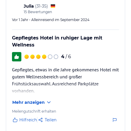
steht im Zimmer frisches Mineralwasser sowie ein W-Lan-Zugang
Julia
(
31-35
)
kostenfrei zur Verfügung. Eine Badetasche mit Badeschuhen,
15
Bewertungen
Bademänteln und Saunatüchern steht in Ihrem Zimmer kostenfrei
Vor 1 Jahr • Alleinreisend im September 2024
für Sie bereit. Für Gäste, welche mit der Bahn anreisen, steht nach
vorheriger Absprache ein Shuttle kostenfrei zur Verfügung.
Gepflegtes Hotel in ruhiger Lage mit
Hinweis:
Allgemeine und unverbindliche
Wellness
Hoteliers-/Veranstalter-/Kataloginformationen. Alle Angaben
ohne Gewähr und ohne Prüfung durch HolidayCheck. Bitte
4
/ 6
lies vor der Buchung die verbindlichen
Angebotsdetails
des
jeweiligen Veranstalters.
Gepflegtes, etwas in die Jahre gekommenes Hotel mit
gutem Wellnessbereich und großer
Frühstücksauswahl. Ausreichend Parkplätze
vorhanden.
Mehr anzeigen
Meilengutschrift erhalten
Hilfreich
Teilen