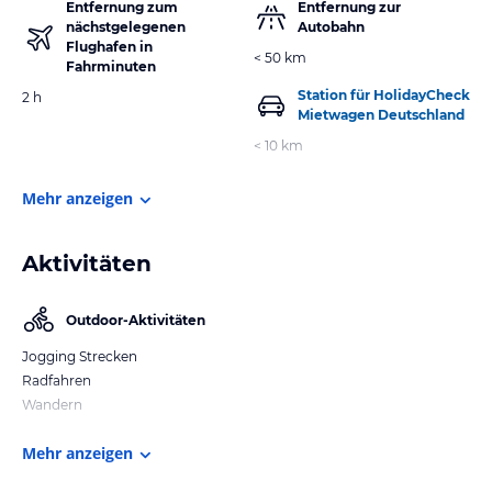
Entfernung zum
Entfernung zur
nächstgelegenen
Autobahn
Flughafen in
< 50 km
Fahrminuten
Station für HolidayCheck
2 h
Mietwagen Deutschland
< 10 km
Mehr anzeigen
Aktivitäten
Outdoor-Aktivitäten
Jogging Strecken
Radfahren
Wandern
Mehr anzeigen