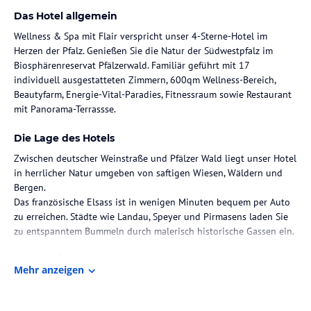
Das Hotel allgemein
Wellness & Spa mit Flair verspricht unser 4-Sterne-Hotel im
Herzen der Pfalz. Genießen Sie die Natur der Südwestpfalz im
Biosphärenreservat Pfälzerwald. Familiär geführt mit 17
individuell ausgestatteten Zimmern, 600qm Wellness-Bereich,
Beautyfarm, Energie-Vital-Paradies, Fitnessraum sowie Restaurant
mit Panorama-Terrassse.
Die Lage des Hotels
Zwischen deutscher Weinstraße und Pfälzer Wald liegt unser Hotel
in herrlicher Natur umgeben von saftigen Wiesen, Wäldern und
Bergen.
Das französische Elsass ist in wenigen Minuten bequem per Auto
zu erreichen. Städte wie Landau, Speyer und Pirmasens laden Sie
zu entspanntem Bummeln durch malerisch historische Gassen ein.
Zimmer / Unterbringung im Hotel
Mehr anzeigen
Unser Haus verfügt über 17 individuell ausgestattete Zimmer,
aufgeteilt in verschiedene Kategorien. Vom Standartzimmer
(ca.25qm) über Komfortzimmer (ca. 30-35qm), Appartement ( ca.