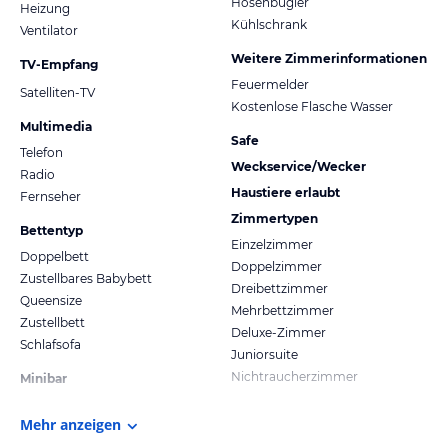
Hosenbügler
Heizung
Kühlschrank
Ventilator
Weitere Zimmerinformationen
TV-Empfang
Feuermelder
Satelliten-TV
Kostenlose Flasche Wasser
Multimedia
Safe
Telefon
Weckservice/Wecker
Radio
Haustiere erlaubt
Fernseher
Zimmertypen
Bettentyp
Einzelzimmer
Doppelbett
Doppelzimmer
Zustellbares Babybett
Dreibettzimmer
Queensize
Mehrbettzimmer
Zustellbett
Deluxe-Zimmer
Schlafsofa
Juniorsuite
Nichtraucherzimmer
Minibar
Mehr anzeigen