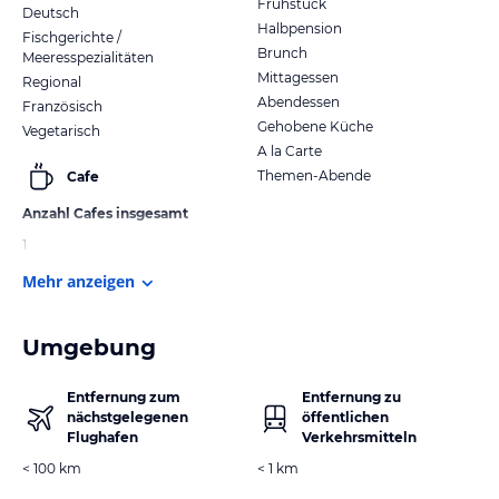
Frühstück
Deutsch
Halbpension
Fischgerichte /
Brunch
Meeresspezialitäten
Mittagessen
Regional
Abendessen
Französisch
Gehobene Küche
Vegetarisch
A la Carte
Themen-Abende
Cafe
Anzahl Cafes insgesamt
1
Mehr anzeigen
Umgebung
Entfernung zum
Entfernung zu
nächstgelegenen
öffentlichen
Flughafen
Verkehrsmitteln
< 100 km
< 1 km