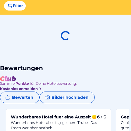
Filter
Bewertungen
Sammle
Punkte
für Deine Hotelbewertung.
Kostenlos anmelden
Bewerten
Bilder hochladen
Wunderbares Hotel fuer eine Auszeit
6
/ 6
Gepf
Wunderbares Hotel abseits jeglichem Trubel. Das
Gepfl
Essen war phantastisch.
gutem