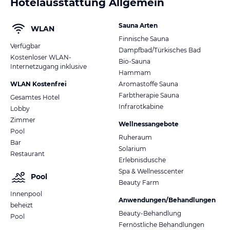
Hotelausstattung Allgemein
Sauna Arten
WLAN
Finnische Sauna
Verfügbar
Dampfbad/Türkisches Bad
Kostenloser WLAN-
Bio-Sauna
Internetzugang inklusive
Hammam
WLAN Kostenfrei
Aromastoffe Sauna
Farbtherapie Sauna
Gesamtes Hotel
Infrarotkabine
Lobby
Zimmer
Wellnessangebote
Pool
Ruheraum
Bar
Solarium
Restaurant
Erlebnisdusche
Spa & Wellnesscenter
Pool
Beauty Farm
Innenpool
Anwendungen/Behandlungen
beheizt
Beauty-Behandlung
Pool
Fernöstliche Behandlungen