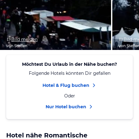
Bild melden
Bild m
von Steffen
von Steffe
Möchtest Du Urlaub in der Nähe buchen?
Folgende Hotels könnten Dir gefallen
Hotel & Flug buchen
Oder
Nur Hotel buchen
Hotel nähe Romantische