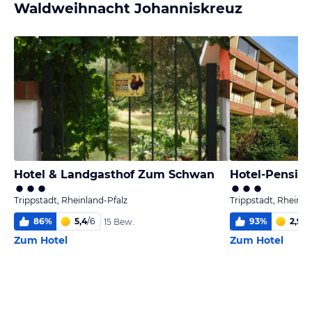
Waldweihnacht Johanniskreuz
Hotel & Landgasthof Zum Schwan
Hotel-Pension
Trippstadt, Rheinland-Pfalz
Trippstadt, Rheinla
86
%
5,4
/
6
93
%
2,9
/
6
15 Bew.
Zum Hotel
Zum Hotel