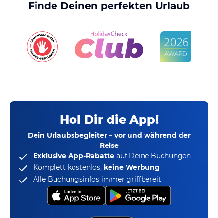
Finde Deinen perfekten Urlaub
Hol Dir die App!
Dein Urlaubsbegleiter – vor und während der
Reise
Exklusive App-Rabatte
auf Deine Buchungen
Komplett kostenlos,
keine Werbung
Alle Buchungsinfos immer griffbereit