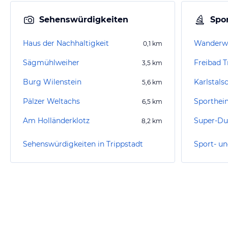
Sehenswürdigkeiten
Spor
Haus der Nachhaltigkeit
Wanderw
0,1
km
Sägmühlweiher
Freibad T
3,5
km
Burg Wilenstein
Karlstals
5,6
km
Pälzer Weltachs
6,5
km
Am Holländerklotz
Super-Dub
8,2
km
Sehenswürdigkeiten in Trippstadt