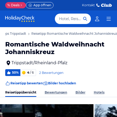
%
Deals
App öffnen
Kontakt
Hotel, Reiseziel
etipps Trippstadt
Reisetipp Romantische Waldweihnacht Johanniskreuz
Romantische Waldweihnacht
Johanniskreuz
Trippstadt/Rheinland-Pfalz
50%
4
/ 6
2 Bewertungen
Reisetipp bewerten
Bilder hochladen
Reisetippübersicht
Bewertungen
Bilder
Hotels