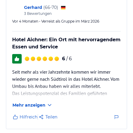
Gerhard
(
66-70
)
3
Bewertungen
Vor 4 Monaten • Verreist als Gruppe im März 2026
Hotel Aichner: Ein Ort mit hervorragendem
Essen und Service
6
/ 6
Seit mehr als vier Jahrzehnte kommen wir immer
wieder gerne nach Südtirol in das Hotel Aichner. Vom
Umbau bis Anbau haben wir alles miterlebt.
Das Leistungspotenzial des Familien geführten
Hotels ist nur mit „Spitze“ zu bewerten.
Mehr anzeigen
Das Essen im HP-Modus muss man (+Frau) als
Hilfreich
Teilen
Sensationell bezeichnen.
Die Sauberkeit und das Ambiente sind spitze. Das