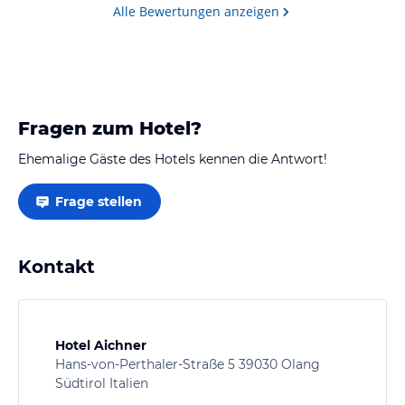
Dazugehörens gibt dem Aufenthalt eine
Alle Bewertungen anzeigen
unvergessliche Note
Fragen zum Hotel?
Ehemalige Gäste des Hotels kennen die Antwort!
Frage stellen
Kontakt
Hotel Aichner
Hans-von-Perthaler-Straße 5 39030 Olang
Südtirol Italien