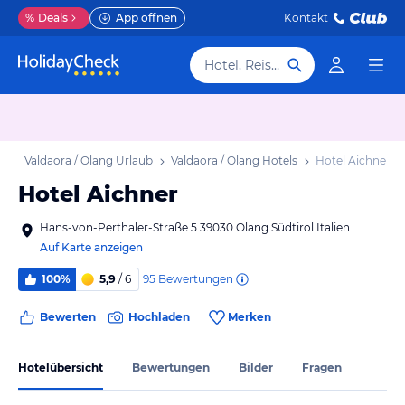
%
Deals
App öffnen
Kontakt
Hotel, Reiseziel
ub
Valdaora / Olang Urlaub
Valdaora / Olang Hotels
Hotel Aichner
Hotel Aichner
Hans-von-Perthaler-Straße 5 39030 Olang Südtirol Italien
Auf Karte anzeigen
95
Bewertungen
100%
5,9
/ 6
Bewerten
Hochladen
Merken
Hotelübersicht
Bewertungen
Bilder
Fragen