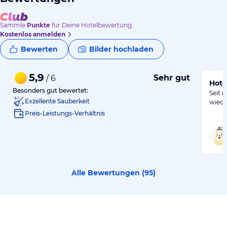
Sammle
Punkte
für Deine Hotelbewertung.
Kostenlos anmelden
Bewerten
Bilder hochladen
5,9
Sehr gut
/ 6
Hote
Besonders gut bewertet:
Seit 
Exzellente Sauberkeit
wiede
Preis-Leistungs-Verhältnis
Alle Bewertungen (
95
)