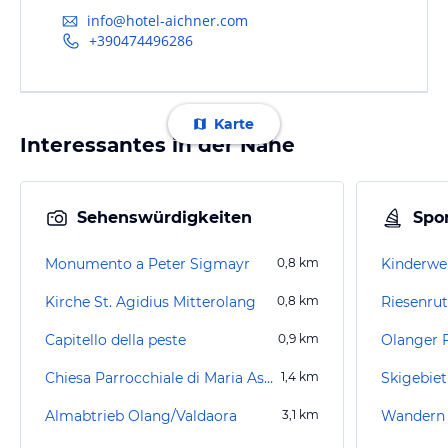
info@hotel-aichner.com
+390474496286
Karte
Interessantes in der Nähe
Sehenswürdigkeiten
Spor
Monumento a Peter Sigmayr
0,8
km
Kinderwel
Kirche St. Agidius Mitterolang
0,8
km
Riesenru
Capitello della peste
0,9
km
Olanger F
Chiesa Parrocchiale di Maria Assunta
1,4
km
Almabtrieb Olang/Valdaora
3,1
km
Wandern 