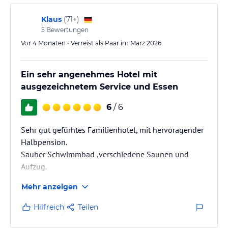
Personal top.
Und wenn man dennoch was auf dem Herzen hat, der
Klaus
(
71+
)
Chef mit seinem Personal steht einem zur Seite + löst
5
Bewertungen
das Problem. Und Probleme will man auf keinem Fall
Vor 4 Monaten • Verreist als Paar im März 2026
im…
Ein sehr angenehmes Hotel mit
ausgezeichnetem Service und Essen
6
/ 6
Sehr gut gefürhtes Familienhotel, mit hervoragender
Halbpension.
Sauber Schwimmbad ,verschiedene Saunen und
Aufzug.
Mehr anzeigen
Hilfreich
Teilen