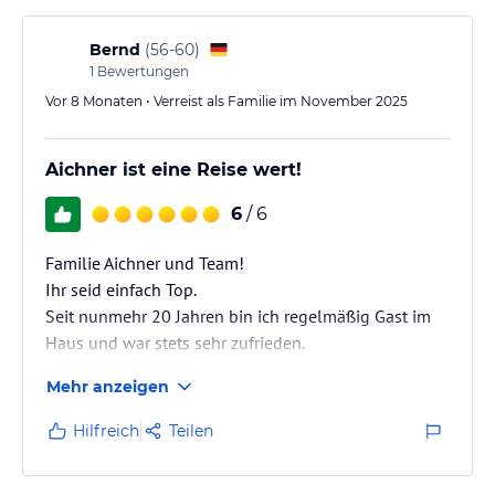
Bernd
(
56-60
)
1
Bewertungen
Vor 8 Monaten • Verreist als Familie im November 2025
Aichner ist eine Reise wert!
6
/ 6
Familie Aichner und Team!
Ihr seid einfach Top.
Seit nunmehr 20 Jahren bin ich regelmäßig Gast im
Haus und war stets sehr zufrieden.
Zimmer super
Mehr anzeigen
Service super
Lage super
Hilfreich
Teilen
Und die familiäre Atmosphäre mit einem Gefühl des