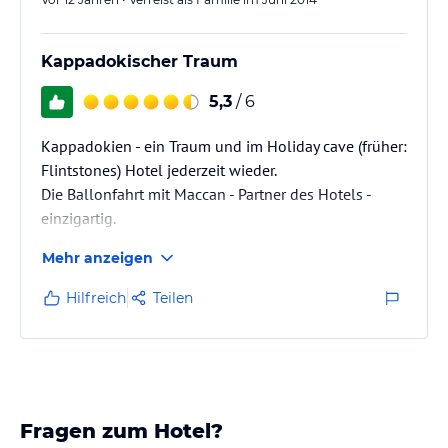
Kappadokischer Traum
5,3
/ 6
Kappadokien - ein Traum und im Holiday cave (früher:
Flintstones) Hotel jederzeit wieder.
Die Ballonfahrt mit Maccan - Partner des Hotels -
einzigartig.
Mehmet - der Mann für alles im Hotel ist ein
Mehr anzeigen
wunderbarer Gastgeber!
Hilfreich
Teilen
Fragen zum Hotel?