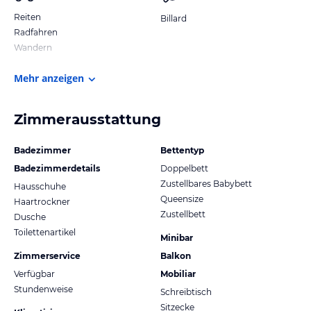
Reiten
Billard
Radfahren
Wandern
Mehr anzeigen
Zimmerausstattung
Badezimmer
Bettentyp
Badezimmerdetails
Doppelbett
Zustellbares Babybett
Hausschuhe
Queensize
Haartrockner
Zustellbett
Dusche
Toilettenartikel
Minibar
Zimmerservice
Balkon
Verfügbar
Mobiliar
Stundenweise
Schreibtisch
Sitzecke