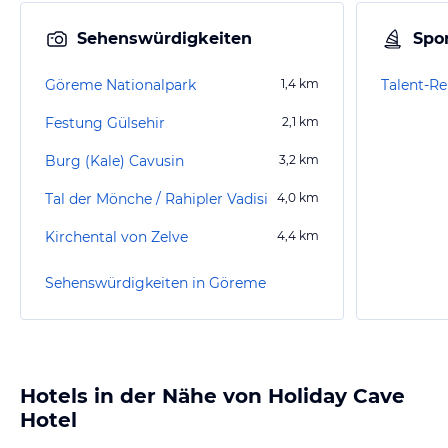
Sehenswürdigkeiten
Spor
Göreme Nationalpark
1,4
km
Talent-Re
Festung Gülsehir
2,1
km
Burg (Kale) Cavusin
3,2
km
Tal der Mönche / Rahipler Vadisi
4,0
km
Kirchental von Zelve
4,4
km
Sehenswürdigkeiten in Göreme
Hotels in der Nähe von Holiday Cave
Hotel