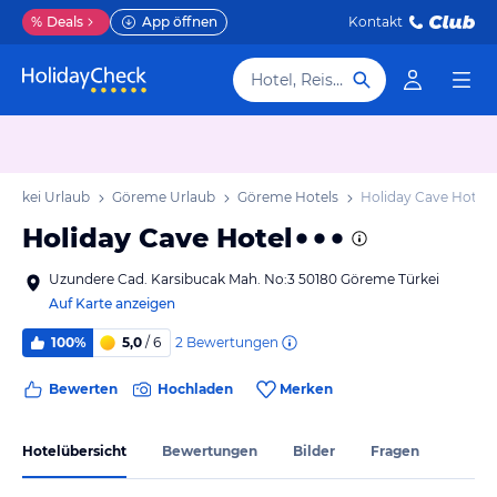
%
Deals
App öffnen
Kontakt
Hotel, Reiseziel
 Türkei Urlaub
Göreme Urlaub
Göreme Hotels
Holiday Cave Hotel
Holiday Cave Hotel
Uzundere Cad. Karsibucak Mah. No:3 50180 Göreme Türkei
Auf Karte anzeigen
2
Bewertungen
100%
5,0
/ 6
Bewerten
Hochladen
Merken
Hotelübersicht
Bewertungen
Bilder
Fragen