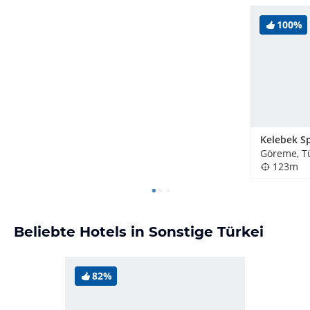
100%
Göreme, T
123m
Beliebte Hotels in Sonstige Türkei
82%