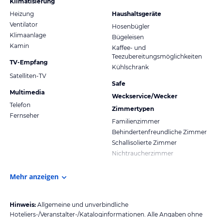
Klimatisierung
Heizung
Haushaltsgeräte
Ventilator
Hosenbügler
Klimaanlage
Bügeleisen
Kamin
Kaffee- und
Teezubereitungsmöglichkeiten
TV-Empfang
Kühlschrank
Satelliten-TV
Safe
Multimedia
Weckservice/Wecker
Telefon
Zimmertypen
Fernseher
Familienzimmer
Behindertenfreundliche Zimmer
Schallisolierte Zimmer
Nichtraucherzimmer
Mehr anzeigen
Hinweis:
Allgemeine und unverbindliche
Hoteliers-/Veranstalter-/Kataloginformationen. Alle Angaben ohne