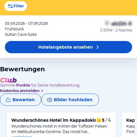
Filter
ab
224 €
05.09.2026 - 07.09.2026
Frühstück
2 ERW • 2 Nächte
Sultan Cave Suite
Hotelangebote
ansehen
Bewertungen
Sammle
Punkte
für Deine Hotelbewertung.
Kostenlos anmelden
Bewerten
Bilder hochladen
Wunderschönes Hotel im Kappadokischen Traum :)
5
/ 6
Kapp
Wunderschönes Hotel in mitten der Tuffstein Felsen
Kappa
im Weltkulturerbe Göreme. Das Hotel hat…
Flint