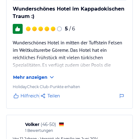
Wunderschönes Hotel im Kappadokischen
Traum :)
5
/ 6
Wunderschönes Hotel in mitten der Tuffstein Felsen
im Weltkulturerbe Göreme. Das Hotel hat ein
reichliches Frühstück mit vielen türkischen
Spezialitäten. Es verfügt zudem über Pools die
beheizt werden können. Die Zimmer sind im
Mehr anzeigen
typischen Höhlendesign und mit allem ausgestattet
was man so brauchen könnte.
HolidayCheck Club-Punkte erhalten
Hilfreich
Teilen
Volker
(
46-50
)
1
Bewertungen
Vor 12 Jahren • Verreist als Familie im Juni 2014