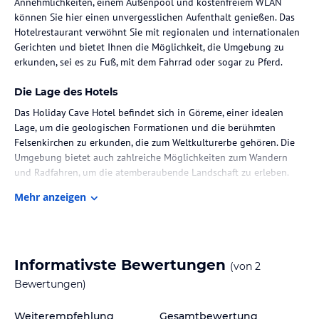
Annehmlichkeiten, einem Außenpool und kostenfreiem WLAN
können Sie hier einen unvergesslichen Aufenthalt genießen. Das
Hotelrestaurant verwöhnt Sie mit regionalen und internationalen
Gerichten und bietet Ihnen die Möglichkeit, die Umgebung zu
erkunden, sei es zu Fuß, mit dem Fahrrad oder sogar zu Pferd.
Die Lage des Hotels
Das Holiday Cave Hotel befindet sich in Göreme, einer idealen
Lage, um die geologischen Formationen und die berühmten
Felsenkirchen zu erkunden, die zum Weltkulturerbe gehören. Die
Umgebung bietet auch zahlreiche Möglichkeiten zum Wandern
und Radfahren, um die atemberaubende Landschaft zu erleben.
Mehr anzeigen
Zimmer / Unterbringung im Hotel
Die Zimmer im Holiday Cave Hotel bieten eine einzigartige
Atmosphäre, da sie in traditionellen Höhlen untergebracht sind.
Trotz des rustikalen Ambientes sind sie mit modernen
Informativste Bewertungen
(von
2
Annehmlichkeiten ausgestattet, um Ihren Aufenthalt so angenehm
wie möglich zu gestalten. Jedes Zimmer verfügt über komfortable
Bewertungen)
Betten und ein eigenes Badezimmer mit einem Haartrockner.
Einige Zimmer bieten sogar eine private Whirlpool-Badewanne für
Weiterempfehlung
Gesamtbewertung