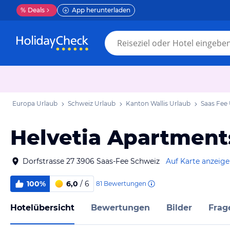
%
Deals
App herunterladen
Europa Urlaub
Schweiz Urlaub
Kanton Wallis Urlaub
Saas Fee
Helvetia Apartment
Dorfstrasse 27 3906 Saas-Fee Schweiz
Auf Karte anzeig
100%
6,0
/ 6
81
Bewertungen
Hotelübersicht
Bewertungen
Bilder
Frag