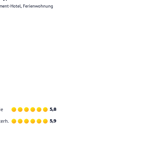
ment-Hotel, Ferienwohnung
ie
5,8
terh.
5,9