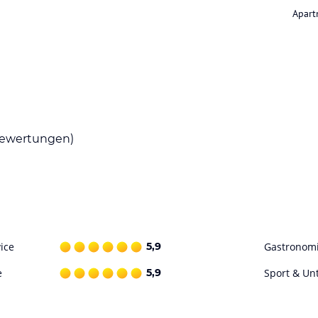
Apart
ewertungen)
ice
5,9
Gastronom
e
5,9
Sport & Un