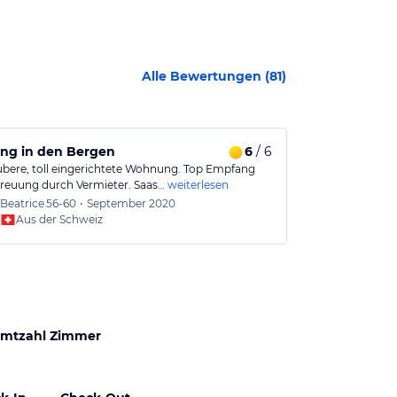
Alle Bewertungen (
81
)
ung in den Bergen
6
/ 6
Immer wiede
ubere, toll eingerichtete Wohnung. Top Empfang
Das Appartment
reuung durch Vermieter. Saas…
weiterlesen
sind sehr gut 
Beatrice
56-60
•
September 2020
Margar
Aus der Schweiz
Aus
mtzahl Zimmer