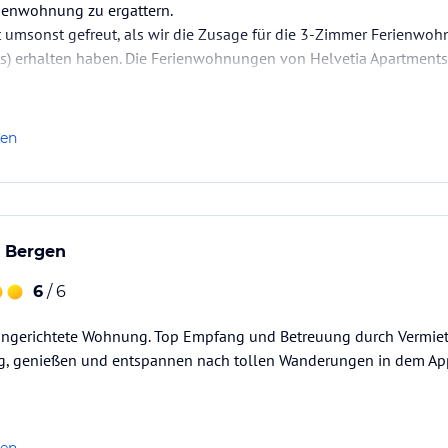
ienwohnung zu ergattern.
 umsonst gefreut, als wir die Zusage für die 3-Zimmer Ferienwohn
s) erhalten haben. Die Ferienwohnungen von Helvetia Apartments 
geführt. Wir haben uns sehr wohl gefühlt und können Helvetia A
len
n Bergen
6
/ 6
eingerichtete Wohnung. Top Empfang und Betreuung durch Vermiete
ng, genießen und entspannen nach tollen Wanderungen in dem Ap