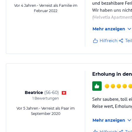
und bezahlbare Fer
Vor 4 Jahren • Verreist als Familie im
Wir haben uns nicht
Februar 2022
(Helvetia Apartment
Liebe und Hingabe 
Mehr anzeigen
weiterempfehlen.
Hilfreich
Tei
Erholung in de
Beatrice
(
56-60
)
1
Bewertungen
Sehr saubere, toll 
Reise wert, Erholu
Vor 5 Jahren • Verreist als Paar im
September 2020
Mehr anzeigen