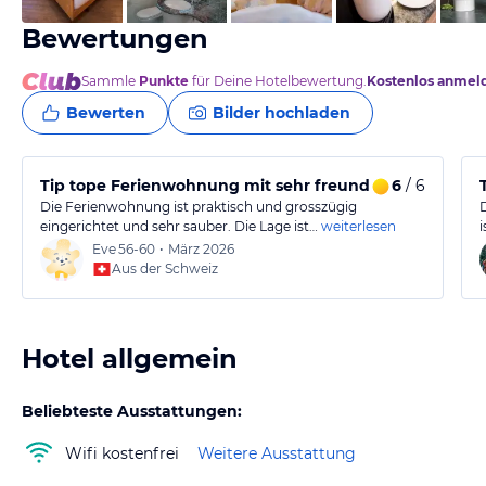
Bewertungen
Sammle
Punkte
für Deine Hotelbewertung.
Kostenlos anmel
Bewerten
Bilder hochladen
Tip tope Ferienwohnung mit sehr freundlichem Gastgeb
6
/ 6
Die Ferienwohnung ist praktisch und grosszügig
eingerichtet und sehr sauber. Die Lage ist…
weiterlesen
Eve
56-60
•
März 2026
Aus der Schweiz
Hotel allgemein
Beliebteste Ausstattungen:
Wifi kostenfrei
Weitere Ausstattung