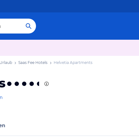
 Urlaub
Saas Fee Hotels
Helvetia Apartments
s
en
en