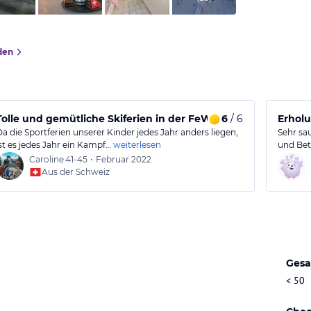
den
er. Super Ferien in Saas-Fee🥰
Tolle und gemütliche Skiferien in der FeWo
6
/ 6
Erhol
Da die Sportferien unserer Kinder jedes Jahr anders liegen,
Sehr sa
ist es jedes Jahr ein Kampf…
weiterlesen
und Bet
Caroline
41-45
•
Februar 2022
Aus der Schweiz
Gesa
< 50