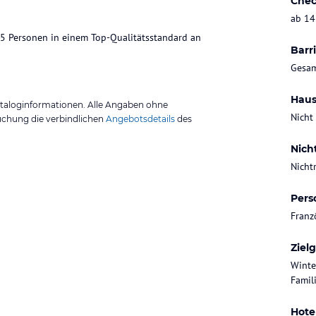
Chec
ab 14
5 Personen in einem Top-Qualitätsstandard an
Barri
Gesam
Haus
ataloginformationen. Alle Angaben ohne
Nicht
uchung die verbindlichen
Angebotsdetails
des
Nich
Nicht
Pers
Franz
Ziel
Winte
Famili
Hote