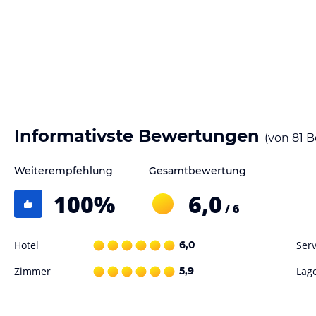
Informativste Bewertungen
(von
81
B
Weiterempfehlung
Gesamtbewertung
100
%
6,0
/ 6
Hotel
6,0
Serv
Zimmer
5,9
Lag