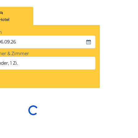
Hotel
m
06.09.26
mer & Zimmer
der, 1 Zi.