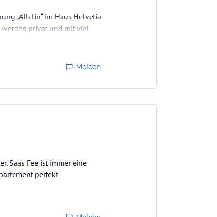
ung „Allalin“ im Haus Helvetia
werden privat und mit viel
partments wärmstens
Melden
r. Saas Fee ist immer eine
partement perfekt