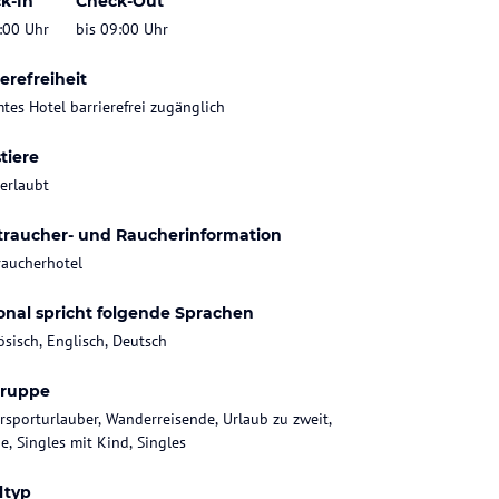
k-In
Check-Out
:00 Uhr
bis 09:00 Uhr
erefreiheit
tes Hotel barrierefrei zugänglich
tiere
 erlaubt
traucher- und Raucherinformation
raucherhotel
onal spricht folgende Sprachen
ösisch, Englisch, Deutsch
gruppe
rsporturlauber, Wanderreisende, Urlaub zu zweit,
e, Singles mit Kind, Singles
ltyp