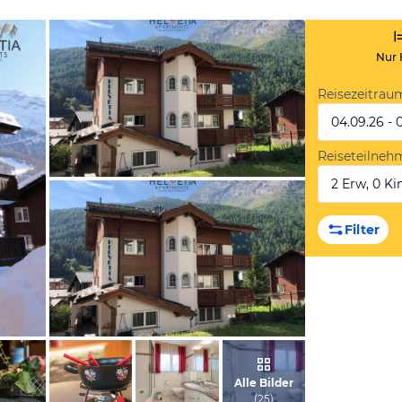
Nur 
Reisezeitrau
04.09.26 - 
Reiseteilneh
2 Erw, 0 Kin
vom Hotelier, Juli 2018
Filter
vom Hotelier, Juli 2018
Alle Bilder
(
25
)