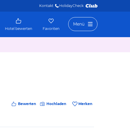
Kontakt
HolidayCheck 
Menü
Hotel bewerten
Favoriten
Bewerten
Hochladen
Merken