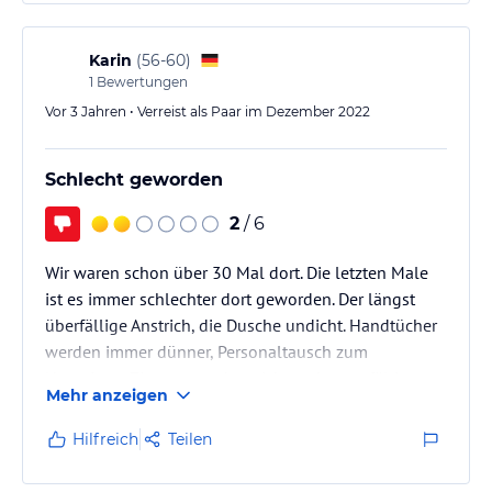
Karin
(
56-60
)
1
Bewertungen
Vor 3 Jahren • Verreist als Paar im Dezember 2022
Schlecht geworden
2
/ 6
Wir waren schon über 30 Mal dort. Die letzten Male
ist es immer schlechter dort geworden. Der längst
überfällige Anstrich, die Dusche undicht. Handtücher
werden immer dünner, Personaltausch zum
Negativen, Zimmer werden nicht mehr sorgfältig
Mehr anzeigen
gereinigt, Preis hat ordentlich angezogen, Frühstück
ist seit 2 Jahren überteuert und die Rezeption ist seit
Hilfreich
Teilen
neuestem nicht mehr 24 Stunden besetzt.
Schade... Das war das letzte Mal für uns.