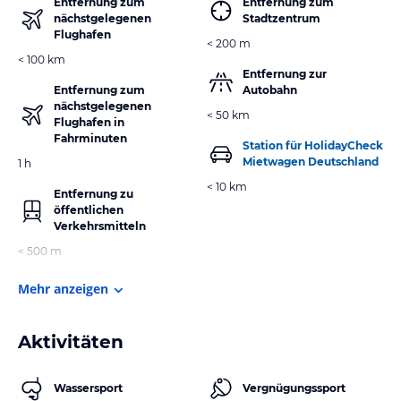
Entfernung zum
Entfernung zum
nächstgelegenen
Stadtzentrum
Flughafen
< 200 m
< 100 km
Entfernung zur
Entfernung zum
Autobahn
nächstgelegenen
< 50 km
Flughafen in
Fahrminuten
Station für HolidayCheck
Mietwagen Deutschland
1 h
< 10 km
Entfernung zu
öffentlichen
Verkehrsmitteln
< 500 m
Mehr anzeigen
Aktivitäten
Wassersport
Vergnügungssport