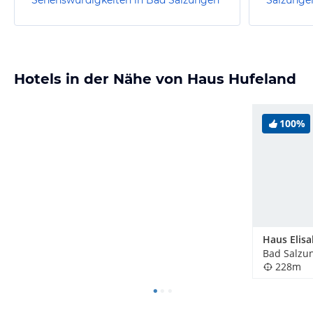
Hotels in der Nähe von Haus Hufeland
100%
Haus Elis
Bad Salzu
228m