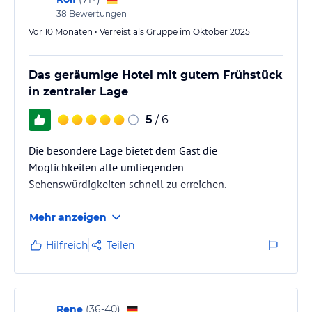
eigenen Fahrradkeller sowie einen verschließbaren Innenhof.
38
Bewertungen
Vor 10 Monaten • Verreist als Gruppe im Oktober 2025
Hinweis:
Allgemeine und unverbindliche
Hoteliers-/Veranstalter-/Kataloginformationen. Alle Angaben
ohne Gewähr und ohne Prüfung durch HolidayCheck. Bitte
Das geräumige Hotel mit gutem Frühstück
lies vor der Buchung die verbindlichen
Angebotsdetails
des
in zentraler Lage
jeweiligen Veranstalters.
5
/ 6
Die besondere Lage bietet dem Gast die
Möglichkeiten alle umliegenden
Sehenswürdigkeiten schnell zu erreichen.
Mehr anzeigen
Hilfreich
Teilen
Rene
(
36-40
)