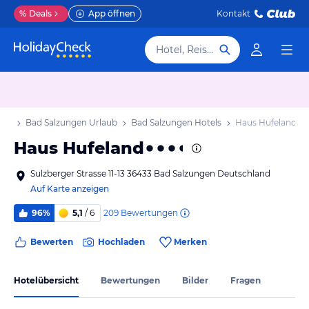
%
Deals
App öffnen
Kontakt
Hotel, Reiseziel
aub
Bad Salzungen Urlaub
Bad Salzungen Hotels
Haus Hufeland
Haus Hufeland
Sulzberger Strasse 11-13 36433 Bad Salzungen Deutschland
Auf Karte anzeigen
209
Bewertungen
96%
5,1
/ 6
Bewerten
Hochladen
Merken
Hotelübersicht
Bewertungen
Bilder
Fragen