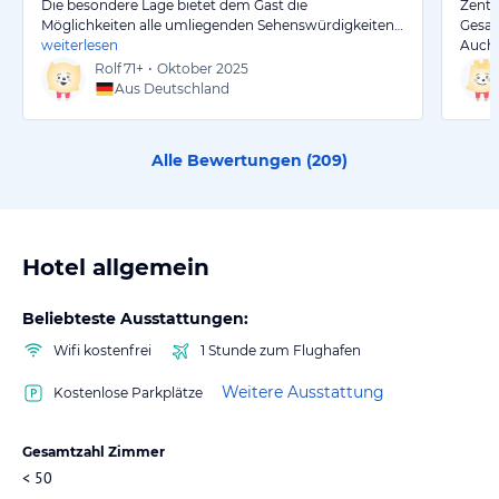
Die besondere Lage bietet dem Gast die
Zentr
Möglichkeiten alle umliegenden Sehenswürdigkeiten…
Gesam
weiterlesen
Auch 
Rolf
71+
•
Oktober 2025
Aus Deutschland
Alle Bewertungen (
209
)
Hotel allgemein
Beliebteste Ausstattungen:
Wifi kostenfrei
1 Stunde zum Flughafen
Weitere Ausstattung
Kostenlose Parkplätze
Gesamtzahl Zimmer
< 50