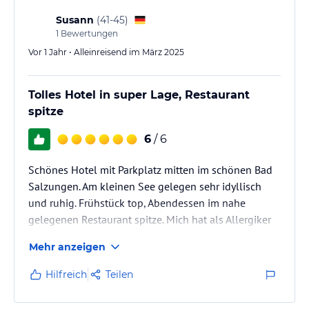
Susann
(
41-45
)
1
Bewertungen
Vor 1 Jahr • Alleinreisend im März 2025
Tolles Hotel in super Lage, Restaurant
spitze
6
/ 6
Schönes Hotel mit Parkplatz mitten im schönen Bad
Salzungen. Am kleinen See gelegen sehr idyllisch
und ruhig. Frühstück top, Abendessen im nahe
gelegenen Restaurant spitze. Mich hat als Allergiker
nur der Teppich im Zimmer gestört :) - immer gerne.
Mehr anzeigen
Hilfreich
Teilen