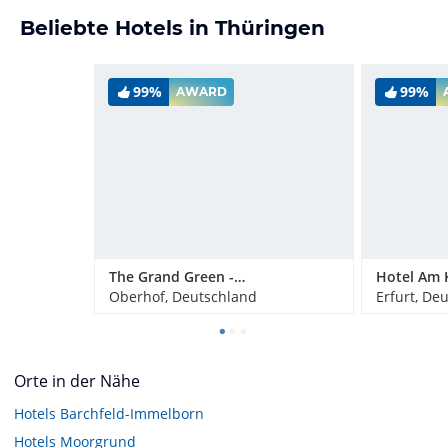
Beliebte Hotels in Thüringen
99%
99%
AWARD
The Grand Green - Familux Resort
Hotel Am 
Oberhof, Deutschland
Erfurt, De
Orte in der Nähe
Hotels
Barchfeld-Immelborn
Hotels
Moorgrund