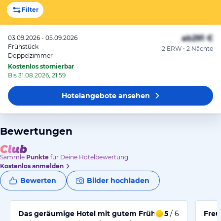
Filter
ab
291 €
03.09.2026 - 05.09.2026
Frühstück
2 ERW • 2 Nächte
Doppelzimmer
Kostenlos stornierbar
Bis 31.08.2026, 21:59
Hotelangebote
ansehen
Bewertungen
Sammle
Punkte
für Deine Hotelbewertung.
Kostenlos anmelden
Bewerten
Bilder hochladen
Das geräumige Hotel mit gutem Frühstück in zentraler
5
/ 6
Freu