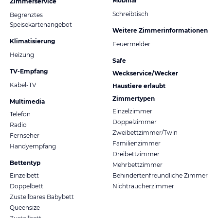
Mobiliar
Zimmerservice
Schreibtisch
Begrenztes
Speisekartenangebot
Weitere Zimmerinformationen
Klimatisierung
Feuermelder
Heizung
Safe
TV-Empfang
Weckservice/Wecker
Kabel-TV
Haustiere erlaubt
Zimmertypen
Multimedia
Einzelzimmer
Telefon
Doppelzimmer
Radio
Zweibettzimmer/Twin
Fernseher
Familienzimmer
Handyempfang
Dreibettzimmer
Bettentyp
Mehrbettzimmer
Einzelbett
Behindertenfreundliche Zimmer
Doppelbett
Nichtraucherzimmer
Zustellbares Babybett
Queensize