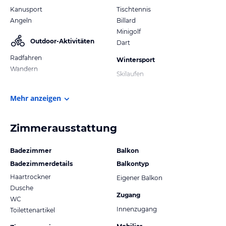
Kanusport
Tischtennis
Angeln
Billard
Minigolf
Outdoor-Aktivitäten
Dart
Radfahren
Wintersport
Wandern
Skilaufen
Mehr anzeigen
Zimmerausstattung
Badezimmer
Balkon
Badezimmerdetails
Balkontyp
Haartrockner
Eigener Balkon
Dusche
Zugang
WC
Innenzugang
Toilettenartikel