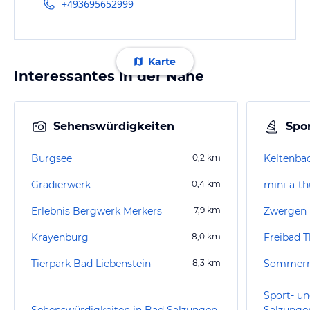
+493695652999
Karte
Interessantes in der Nähe
Sehenswürdigkeiten
Spor
Burgsee
0,2
km
Keltenba
Gradierwerk
0,4
km
mini-a-th
Erlebnis Bergwerk Merkers
7,9
km
Zwergen 
Krayenburg
8,0
km
Freibad T
Tierpark Bad Liebenstein
8,3
km
Sport- un
Sehenswürdigkeiten in Bad Salzungen
Salzunge