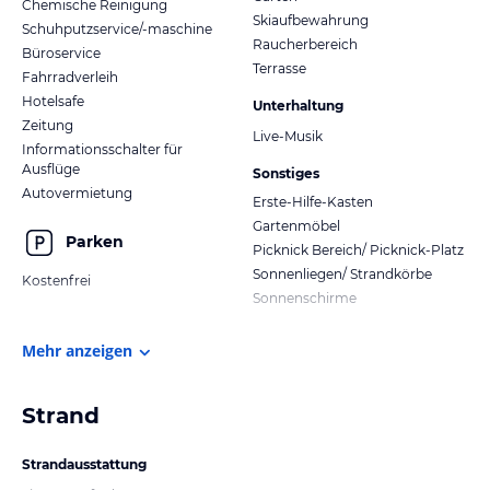
Chemische Reinigung
Skiaufbewahrung
Schuhputzservice/-maschine
Raucherbereich
Büroservice
Terrasse
Fahrradverleih
Hotelsafe
Unterhaltung
Zeitung
Live-Musik
Informationsschalter für
Ausflüge
Sonstiges
Autovermietung
Erste-Hilfe-Kasten
Gartenmöbel
Parken
Picknick Bereich/ Picknick-Platz
Sonnenliegen/ Strandkörbe
Kostenfrei
Sonnenschirme
Mehr anzeigen
Strand
Strandausstattung