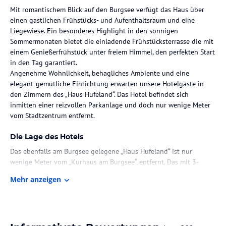
Mit romantischem Blick auf den Burgsee verfügt das Haus über
einen gastlichen Frühstücks- und Aufenthaltsraum und eine
Liegewiese. Ein besonderes Highlight in den sonnigen
Sommermonaten bietet die einladende Frühstücksterrasse die mit
einem Genießerfrühstück unter freiem Himmel, den perfekten Start
in den Tag garantiert.
Angenehme Wohnlichkeit, behagliches Ambiente und eine
elegant-gemütliche Einrichtung erwarten unsere Hotelgäste in
den Zimmern des „Haus Hufeland“. Das Hotel befindet sich
inmitten einer reizvollen Parkanlage und doch nur wenige Meter
vom Stadtzentrum entfernt.
Die Lage des Hotels
Das ebenfalls am Burgsee gelegene „Haus Hufeland“ ist nur
wenige Meter vom „Kurhaus am Burgsee“, entfernt. Das mit 3-
Sternen ausgezeichnete Superior GARNI HOTEL verfügt über einen
Mehr anzeigen
gastlichen Frühstücks- und Aufenthaltsraum und eine Liegewiese.
Ein besonderes Highlight in den sonnigen Sommermonaten bietet
die einladende Frühstücksterrasse die ein Genießerfrühstück unter
freiem Himmel garantiert.