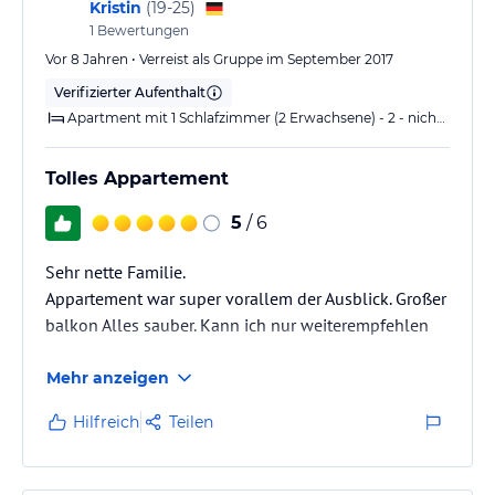
Angaben ohne Gewähr. Bitte lies vor der Buchung die
Kristin
(
19-25
)
verbindlichen
Angebotsdetails
des jeweiligen Veranstalters.
1
Bewertungen
Vor 8 Jahren • Verreist als Gruppe im September 2017
Verifizierter Aufenthalt
Apartment mit 1 Schlafzimmer (2 Erwachsene) - 2 - nicht kostenfrei stornierbar
Tolles Appartement
5
/ 6
Sehr nette Familie.
Appartement war super vorallem der Ausblick. Großer
balkon Alles sauber. Kann ich nur weiterempfehlen
Mehr anzeigen
Hilfreich
Teilen