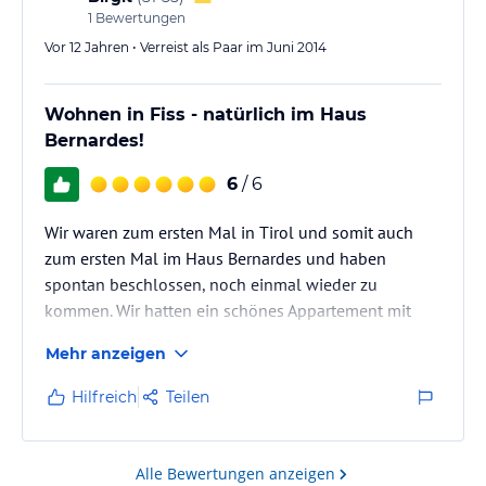
1
Bewertungen
Vor 12 Jahren • Verreist als Paar im Juni 2014
Wohnen in Fiss - natürlich im Haus
Bernardes!
6
/ 6
Wir waren zum ersten Mal in Tirol und somit auch
zum ersten Mal im Haus Bernardes und haben
spontan beschlossen, noch einmal wieder zu
kommen. Wir hatten ein schönes Appartement mit
Balkon, mit separatem Schlafzimmer, einem großen
Mehr anzeigen
Bad mit Dusche, Bettwäsche und Handtücher
inclusive, für den, der friert - extra Bettdecken und
Hilfreich
Teilen
Kopfkissen, Wohnküche mit Eßecke und Ecksofa mit
Couchtisch. In der Küche war alles vorhanden, was
das Herz begehrt: Herd, Mikrowelle, Radio/CD-Player,
Alle Bewertungen anzeigen