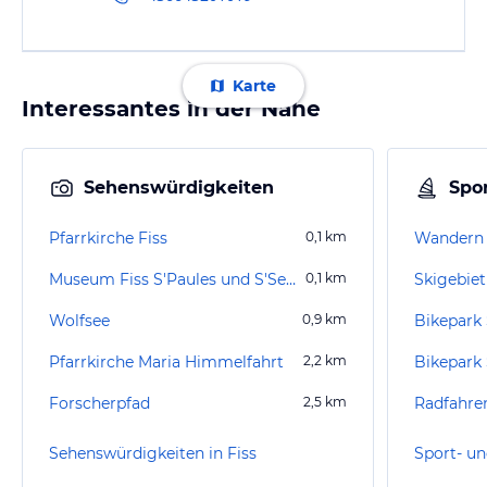
Karte
Interessantes in der Nähe
Sehenswürdigkeiten
Spor
Pfarrkirche Fiss
0,1
km
Wandern 
Museum Fiss S'Paules und S'Seppls Haus
0,1
km
Skigebiet
Wolfsee
0,9
km
Bikepark 
Pfarrkirche Maria Himmelfahrt
2,2
km
Bikepark 
Forscherpfad
2,5
km
Radfahren
Sehenswürdigkeiten in Fiss
Sport- un