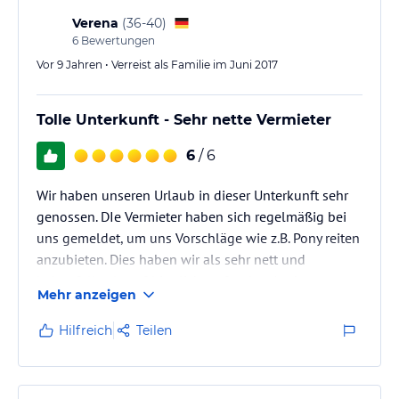
Verena
(
36-40
)
6
Bewertungen
Vor 9 Jahren • Verreist als Familie im Juni 2017
Tolle Unterkunft - Sehr nette Vermieter
6
/ 6
Wir haben unseren Urlaub in dieser Unterkunft sehr
genossen. DIe Vermieter haben sich regelmäßig bei
uns gemeldet, um uns Vorschläge wie z.B. Pony reiten
anzubieten. Dies haben wir als sehr nett und
keinesfalls als aufdringlich emfunden. Auch sonst
Mehr anzeigen
war man um unser Wohl sehr bemüht.
Wir werden auf jeden Fall wiederkommen. Tolles
Hilfreich
Teilen
Preis-Leistungs-Verhältnis.