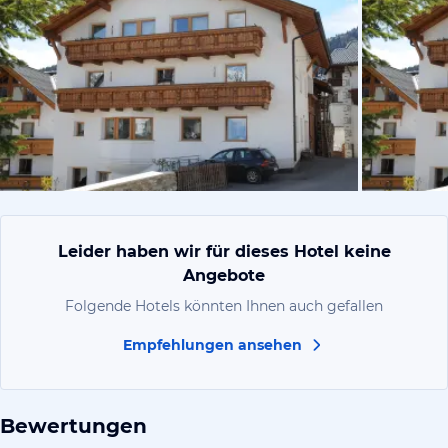
vom Hotelie
Leider haben wir für dieses Hotel keine
Angebote
Folgende Hotels könnten Ihnen auch gefallen
Empfehlungen ansehen
Bewertungen