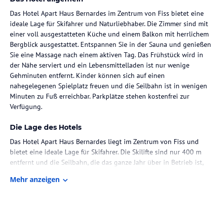
Das Hotel Apart Haus Bernardes im Zentrum von Fiss bietet eine
ideale Lage für Skifahrer und Naturliebhaber. Die Zimmer sind mit
einer voll ausgestatteten Küche und einem Balkon mit herrlichem
Bergblick ausgestattet. Entspannen Sie in der Sauna und genießen
Sie eine Massage nach einem aktiven Tag. Das Frühstück wird in
der Nähe serviert und ein Lebensmittelladen ist nur wenige
Gehminuten entfernt. Kinder können sich auf einen
nahegelegenen Spielplatz freuen und die Seilbahn ist in wenigen
Minuten zu Fuß erreichbar. Parkplätze stehen kostenfrei zur
Verfügung.
Die Lage des Hotels
Das Hotel Apart Haus Bernardes liegt im Zentrum von Fiss und
bietet eine ideale Lage für Skifahrer. Die Skilifte sind nur 400 m
entfernt und die Seilbahn, die das ganze Jahr über in Betrieb ist,
erreichen Sie in nur 6 Minuten zu Fuß. In der Umgebung finden
Mehr anzeigen
Sie auch einen Kinderspielplatz mit Kletterwand und Schaukeln.
Die Bushaltestelle des Ortes ist nur 100 m vom Hotel entfernt und
der Flughafen Innsbruck ist eine Stunde Fahrt entfernt.