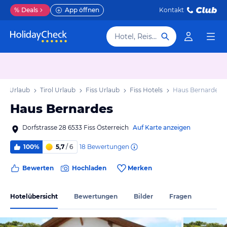
%
Deals
App öffnen
Kontakt
Hotel, Reiseziel
ich Urlaub
Tirol Urlaub
Fiss Urlaub
Fiss Hotels
Haus Bernardes
Haus Bernardes
Dorfstrasse 28 6533 Fiss Österreich
Auf Karte anzeigen
18
Bewertungen
100%
5,7
/ 6
Bewerten
Hochladen
Merken
Hotelübersicht
Bewertungen
Bilder
Fragen