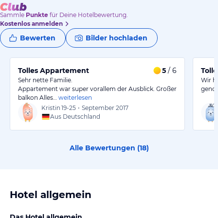
Sammle
Punkte
für Deine Hotelbewertung.
Kostenlos anmelden
Bewerten
Bilder hochladen
Tolles Appartement
5
/ 6
Toll
Sehr nette Familie.
Wir h
Appartement war super vorallem der Ausblick. Großer
genos
balkon Alles…
weiterlesen
Kristin
19-25
•
September 2017
Aus Deutschland
Alle Bewertungen (
18
)
Hotel allgemein
Das Hotel allgemein