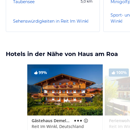
Taubensee
5,0
km
Minigolfp
Sport- un
Sehenswürdigkeiten in Reit Im Winkl
Winkl
Hotels in der Nähe von Haus am Roa
99%
100%
Gästehaus Demelhof
Reit Im Winkl, Deutschland
Reit Im Wi