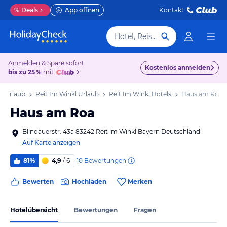
%
Deals
App öffnen
Kontakt
Hotel, Reiseziel
Anmelden & Spare sofort
Kostenlos anmelden
bis zu 25 %
mit
n Urlaub
Reit Im Winkl Urlaub
Reit Im Winkl Hotels
Haus am Roa
Haus am Roa
Blindauerstr. 43a 83242 Reit im Winkl Bayern Deutschland
Auf Karte anzeigen
10
Bewertungen
81%
4,9
/ 6
Bewerten
Hochladen
Merken
Hotelübersicht
Bewertungen
Fragen