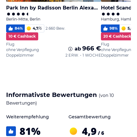
Park Inn by Radisson Berlin Alexanderplatz
Hotel Scandi
Berlin-Mitte, Berlin
Hamburg, Hambur
84
%
4,7
/
6
98
%
5,6
/
6
2.660 Bew.
10 € Cashback
20 € Cashback
Flug
Flug
966 €
ab
ohne Verpflegung
ohne Verpflegung
Doppelzimmer
2 ERW. • 1 WOCHE
Doppelzimmer
Informativste Bewertungen
(von
10
Bewertungen)
Weiterempfehlung
Gesamtbewertung
81
%
4,9
/ 6