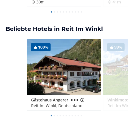
30m
41m
Beliebte Hotels in Reit Im Winkl
100%
99%
Gästehaus Angerer
Reit Im Winkl, Deutschland
Reit Im Wi