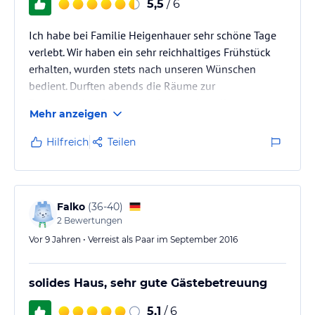
5,5
/ 6
Ich habe bei Familie Heigenhauer sehr schöne Tage
verlebt. Wir haben ein sehr reichhaltiges Frühstück
erhalten, wurden stets nach unseren Wünschen
bedient. Durften abends die Räume zur
Zusammenkunft nutzen solange wir wollten.
Mehr anzeigen
Getränke waren stets vor Ort. Wir wurden sehr gut
informiert, welche Gasthöfe empfehlenswert sind
Hilfreich
Teilen
und auch über Freizetmöglichkeiten. Ich werde die
Familie bestimmt weder einmal besuchen.
Falko
(
36-40
)
2
Bewertungen
Vor 9 Jahren • Verreist als Paar im September 2016
solides Haus, sehr gute Gästebetreuung
5,1
/ 6