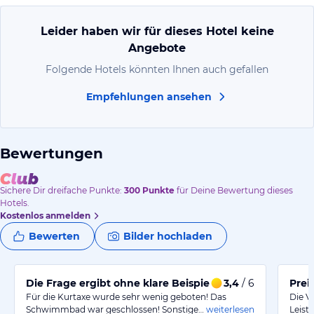
Leider haben wir für dieses Hotel keine
Angebote
Folgende Hotels könnten Ihnen auch gefallen
Empfehlungen ansehen
Bewertungen
Sichere Dir
dreifache
Punkte:
300
Punkte
für Deine Bewertung dieses
Hotels.
Kostenlos anmelden
Bewerten
Bilder hochladen
Die Frage ergibt ohne klare Beispiele keinen Sinn.
3,4
/ 6
Prei
Für die Kurtaxe wurde sehr wenig geboten! Das
Die V
Schwimmbad war geschlossen! Sonstige…
weiterlesen
Leist