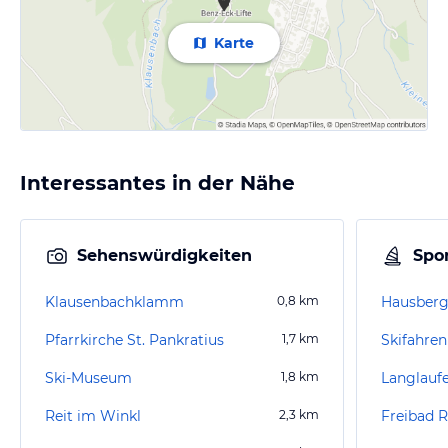
Karte
Interessantes in der Nähe
Sehenswürdigkeiten
Spor
Klausenbachklamm
0,8
km
Pfarrkirche St. Pankratius
1,7
km
Skifahren
Ski-Museum
1,8
km
Langlauf
Reit im Winkl
2,3
km
Freibad R