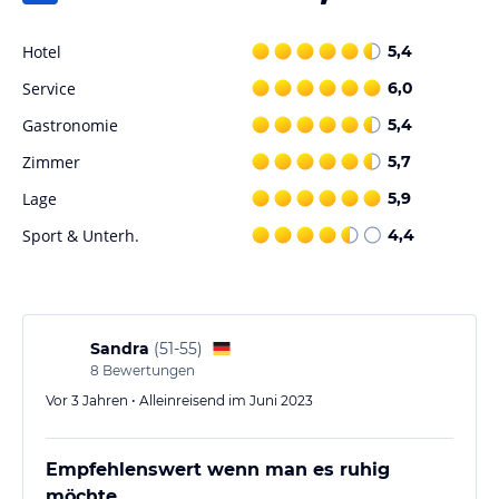
Oder: Auf der Autobahn A93, Abfahrt Oberaudorf über Kössen
nach Reit im Winkl (führt durch Österreich, aber keine Vignette
Hotel
5,4
nötig).
Service
6,0
Anfahrt mit der Bahn
Gastronomie
5,4
Die nächstgelegenen Bahnhöfe sind Ruhpolding, Übersee oder
Prien am Chiemsee.
Zimmer
5,7
Die beste Verbindung: mit der Bahn bis Prien am Chiemsee, dort
Lage
5,9
umsteigen in die Buslinie 9505 nach Reit im Winkl.
Sport & Unterh.
4,4
Zimmer / Unterbringung im Hotel
2 Komfort-Ferienwohnungen ab 2 – 4 Personen., 4
Ferienwohnungen ab 2 – 6 Personen und 3 Doppelzimmer mit
Zusatzbett
Sandra
(
51-55
)
Bayrisch-gemütlich, hell und freundlich eingerichtet:
8
Bewertungen
mit DU (Bad), WC, Kabel-TV, Radio, Fön und Balkon
Schöne Komfort-Ferienwohnungen im Neubau, oder gemütliche
Vor 3 Jahren • Alleinreisend im Juni 2023
Ferienwohnungen und Gästezimmer im Bauernhaus laden zum
Entspannen und Erholen ein.
Empfehlenswert wenn man es ruhig
Sport und Unterhaltung
möchte