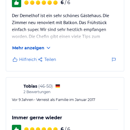
6
/ 6
Der Demelhof ist ein sehr schönes Gästehaus. Die
Zimmer neu renoviert mit Balkon. Das Frühstück
einfach super. Wir sind sehr herzlich empfangen
worden. Die Chefin gibt einen viele Tips zum
wandern. Wir können den Demelhof zu 100%
Mehr anzeigen
weiterempfehlen. Wir möchten uns nochmal herzlich
beim gesamten Team für den leider viel zu kurzen
Hilfreich
Teilen
Aufenthalt bedanken. Wir kommen bestimmt wieder.
Tobias
(
46-50
)
2
Bewertungen
Vor 9 Jahren • Verreist als Familie im Januar 2017
Immer gerne wieder
6
/ 6