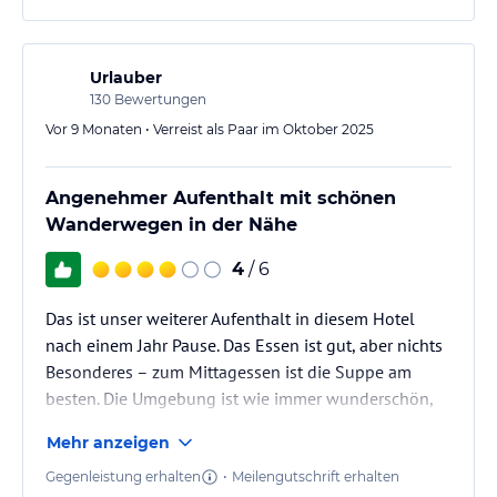
Urlauber
130
Bewertungen
Vor 9 Monaten • Verreist als Paar im Oktober 2025
Angenehmer Aufenthalt mit schönen
Wanderwegen in der Nähe
4
/ 6
Das ist unser weiterer Aufenthalt in diesem Hotel
nach einem Jahr Pause. Das Essen ist gut, aber nichts
Besonderes – zum Mittagessen ist die Suppe am
besten. Die Umgebung ist wie immer wunderschön,
und die Wanderwege sind ganz in der Nähe. Man
Mehr anzeigen
sieht, dass die Apartments schon etwas in die Jahre
gekommen sind – eine Renovierung wäre nötig, aber
Gegenleistung erhalten
•
Meilengutschrift erhalten