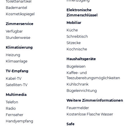
Innenzugang
Toilettenartikel
Bademantel
Elektronische
Kosmetikspiegel
Zimmerschlüssel
Mobiliar
Zimmerservice
Küche
Verfügbar
Schreibtisch
Stundenweise
Sitzecke
Klimatisierung
Kochnische
Heizung
Haushaltsgeräte
Klimaanlage
Bügeleisen
TV-Empfang
Kaffee- und
Teezubereitungsmöglichkeiten
Kabel-TV
Kühlschrank
Satelliten-TV
Bügeleinrichtung
Multimedia
Weitere Zimmerinformationen
Telefon
Feuermelder
Radio
Kostenlose Flasche Wasser
Fernseher
Handyempfang
Safe