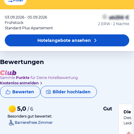
Filter
ab
256 €
03.09.2026 - 05.09.2026
Frühstück
2 ERW • 2 Nächte
Standard Plus Apartement
Hotelangebote
ansehen
Bewertungen
Sammle
Punkte
für Deine Hotelbewertung.
Kostenlos anmelden
Bewerten
Bilder hochladen
5,0
Gut
/ 6
Die 
Besonders gut bewertet:
Dies 
Barrierefreie Zimmer
Leide