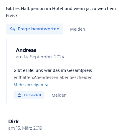
Gibt es Halbpenion im Hotel und wenn ja, zu welchem
Preis?
Frage beantworten
Melden
Andreas
am
14. September 2024
Gibt es.Bei uns war das im Gesamtpreis
enthalten.Abendessen aber bescheiden.
Nudeln z.B.versalzen und matschig
Mehr anzeigen
Melden
Hilfreich
0
Dirk
am
15. März 2019