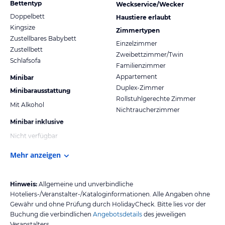
Bettentyp
Weckservice/Wecker
Doppelbett
Haustiere erlaubt
Kingsize
Zimmertypen
Zustellbares Babybett
Einzelzimmer
Zustellbett
Zweibettzimmer/Twin
Schlafsofa
Familienzimmer
Appartement
Minibar
Duplex-Zimmer
Minibarausstattung
Rollstuhlgerechte Zimmer
Mit Alkohol
Nichtraucherzimmer
Minibar inklusive
Nicht verfügbar
Mehr anzeigen
Hinweis:
Allgemeine und unverbindliche
Hoteliers-/Veranstalter-/Kataloginformationen. Alle Angaben ohne
Gewähr und ohne Prüfung durch HolidayCheck. Bitte lies vor der
Buchung die verbindlichen
Angebotsdetails
des jeweiligen
Veranstalters.