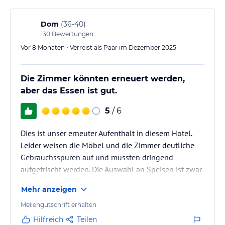
jeweiligen Veranstalters.
Dom
(
36-40
)
130
Bewertungen
Vor 8 Monaten • Verreist als Paar im Dezember 2025
Die Zimmer könnten erneuert werden,
aber das Essen ist gut.
5
/ 6
Dies ist unser erneuter Aufenthalt in diesem Hotel.
Leider weisen die Möbel und die Zimmer deutliche
Gebrauchsspuren auf und müssten dringend
aufgefrischt werden. Die Auswahl an Speisen ist zwar
groß und das Essen schmeckt gut, erreicht jedoch
Mehr anzeigen
nicht das Niveau polnischer Hotels an der Ostsee.
Meilengutschrift erhalten
Hilfreich
Teilen