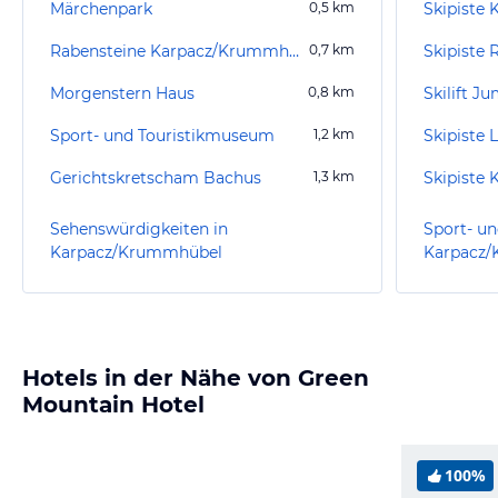
Märchenpark
0,5
km
Skipiste 
Rabensteine Karpacz/Krummhübel
0,7
km
Skipiste 
Morgenstern Haus
0,8
km
Skilift J
Sport- und Touristikmuseum
1,2
km
Skipiste 
Gerichtskretscham Bachus
1,3
km
Skipiste 
Sehenswürdigkeiten in
Sport- un
Karpacz/Krummhübel
Karpacz
Hotels in der Nähe von Green
Mountain Hotel
100%