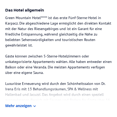
Das Hotel allgemein
Green Mountain Hotel***** ist das erste Fünf-Sterne-Hotel in
Karpacz. Die abgeschiedene Lage ermöglicht den direkten Kontakt
mit der Natur des Riesengebirges und ist ein Garant für eine
friedliche Entspannung, während gleichzeitig die Nähe zu
beliebten Sehenswürdigkeiten und touristischen Routen
gewährleistet ist.
Gäste können zwischen 5-Sterne-Hotelzimmern oder
unkategorisierte Appartements wählen. Alle haben entweder einen
Balkon oder eine Veranda. Die meisten Appartements verfügen
über eine eigene Sauna.
Luxuriöse Erneuerung wird durch den Schönheitssalon von Dr.
Irena Eris mit 13 Behandlungsräumen, SPA & Wellness mit
Hallenbad und Jacuzzi. Das Angebot wird durch einen speziell
ausgewiesenen Bereich mit Saunen und Bädern für Gäste über 16
Jahre vervollständigt.
Mehr anzeigen
Darüber hinaus bieten wir einen Fitnessraum, einen Skiverleih,