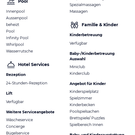
Pool
Spezialmassagen
Innenpool
Massagen
Aussenpool
Familie & Kinder
beheizt
Pool
Kinderbetreuung
Infinity Pool
Verfügbar
Whirlpool
Wasserrutsche
Baby-/Kinderbetreuung
Auswahl
Hotel Services
Miniclub
Kinderclub
Rezeption
24-Stunden-Rezeption
Angebot für Kinder
Kinderspielplatz
Lift
Spielzimmer
Verfügbar
Kinderbecken
Poolspielsachen
Weitere Serviceangebote
Brettspiele/ Puzzles
Wäscheservice
Spielbereich Innen
Concierge
Bügelservice
Baby- und Kinderausstattung