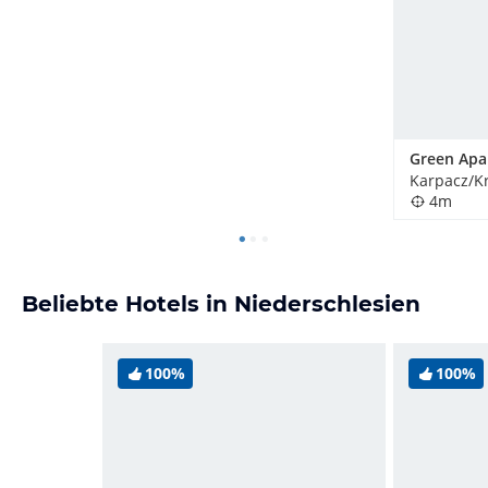
Green Apa
Karpacz/K
4m
Beliebte Hotels in Niederschlesien
100%
100%