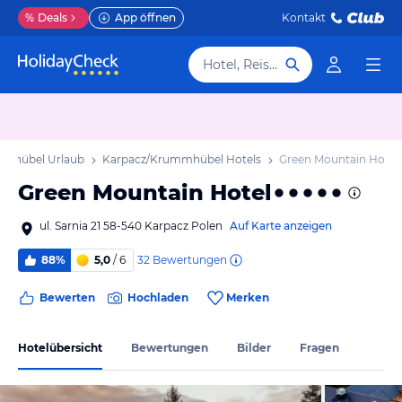
%
Deals
App öffnen
Kontakt
Hotel, Reiseziel
mmhübel Urlaub
Karpacz/Krummhübel Hotels
Green Mountain Hotel
Green Mountain Hotel
ul. Sarnia 21 58-540 Karpacz Polen
Auf Karte anzeigen
32
Bewertungen
88%
5,0
/ 6
Bewerten
Hochladen
Merken
Hotelübersicht
Bewertungen
Bilder
Fragen