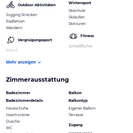
Wintersport
Outdoor-Aktivitäten
Skischule
Jogging Strecken
Skilaufen
Radfahren
Skitouren
Wandern
Fitness
Vergnügungssport
Schließfächer
Billard
Mehr anzeigen
Zimmerausstattung
Badezimmer
Balkon
Badezimmerdetails
Balkontyp
Hausschuhe
Eigener Balkon
Haartrockner
Terrasse
Dusche
Zugang
WC