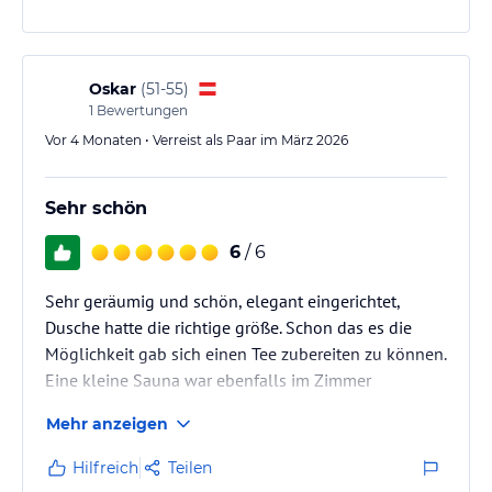
Oskar
(
51-55
)
1
Bewertungen
Vor 4 Monaten • Verreist als Paar im März 2026
Sehr schön
6
/ 6
Sehr geräumig und schön, elegant eingerichtet,
Dusche hatte die richtige größe. Schon das es die
Möglichkeit gab sich einen Tee zubereiten zu können.
Eine kleine Sauna war ebenfalls im Zimmer
vorhanden. Gesamt Eindruck war sehr positiv!
Mehr anzeigen
Dankeschön
Hilfreich
Teilen