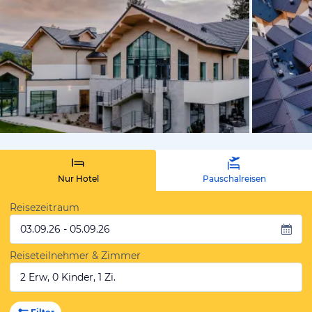
vom Hoteli
Nur Hotel
Pauschalreisen
Reisezeitraum
03.09.26 - 05.09.26
Reiseteilnehmer & Zimmer
2 Erw, 0 Kinder, 1 Zi.