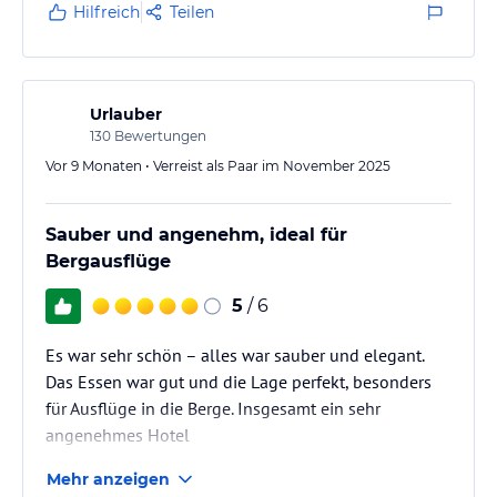
ich vermute, dass man aus Spargründen damit
Hilfreich
Teilen
warten wird, bis wirklich etwas kaputtgeht. Insgesamt
ist es aber kein Drama.
Urlauber
130
Bewertungen
Vor 9 Monaten • Verreist als Paar im November 2025
Sauber und angenehm, ideal für
Bergausflüge
5
/ 6
Es war sehr schön – alles war sauber und elegant.
Das Essen war gut und die Lage perfekt, besonders
für Ausflüge in die Berge. Insgesamt ein sehr
angenehmes Hotel
Mehr anzeigen