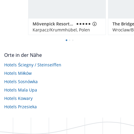
Mövenpick Resort & Spa Karpacz
Karpacz/Krummhübel, Polen
Wroclaw/Br
Orte in der Nähe
Hotels
Ściegny / Steinseiffen
Hotels
Miłków
Hotels
Sosnówka
Hotels
Mala Upa
Hotels
Kowary
Hotels
Przesieka