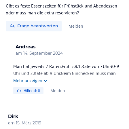
Gibt es feste Essenszeiten für Frühstück und Abendessen
oder muss man die extra reservieren?
Frage beantworten
Melden
Andreas
am
14. September 2024
Man hat jeweils 2 Raten.Früh z.B.1.Rate von 7Uhr30-9
Uhr und 2.Rate ab 9 Uhr.Beim Einchecken muss man
sich für eine entscheiden.
Mehr anzeigen
Ist aber trotz der 2-Teilung unheimlich voll +laut im
Melden
Hilfreich
0
Speisesaal.
Dirk
am
15. März 2019