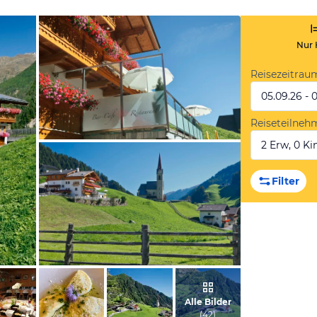
Nur 
Reisezeitrau
05.09.26 - 
Reiseteilneh
2 Erw, 0 Kin
vom Hotelier, März 2019
Filter
vom Hotelier, März 2019
Alle Bilder
(
42
)