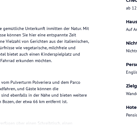
Chec
ab 12
Haus
e gemütliche Unterkunft inmitten der Natur. Mit
Auf A
sse können Sie hier eine entspannte Zeit
ne Vielzahl von Gerichten aus der italienischen,
Nich
rfnisse wie vegetarische, milchfreie und
Nicht
tel bietet auch einen Kinderspielplatz und
m Fahrrad erkunden möchten.
Pers
Engli
km vom Pulverturm Polveriera und dem Parco
Ziel
adfahren, und Gäste können die
Wande
sind ebenfalls in der Nähe und bieten weitere
 Bozen, der etwa 66 km entfernt ist.
Hote
Pensi
erfügen über einen Schreibtisch, einen
 werden gestellt, und es gibt auch einen
. Kostenloses WLAN ist in allen Zimmern