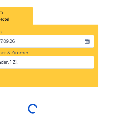
Hotel
m
07.09.26
mer & Zimmer
der, 1 Zi.