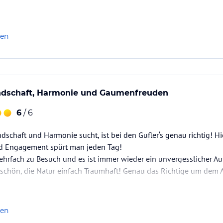
len
ndschaft, Harmonie und Gaumenfreuden
6
/ 6
dschaft und Harmonie sucht, ist bei den Gufler‘s genau richtig! H
d En­ga­ge­ment spürt man jeden Tag!
rfach zu Besuch und es ist immer wieder ein unvergesslicher Auf
schön, die Natur einfach Traumhaft! Genau das Richtige um dem A
on wieder auf den nächsten Besuch!
len