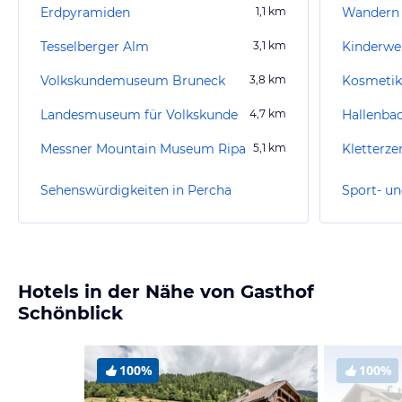
Erdpyramiden
1,1
km
Wandern 
Tesselberger Alm
3,1
km
Kinderwel
Volkskundemuseum Bruneck
3,8
km
Landesmuseum für Volkskunde
4,7
km
Hallenba
Messner Mountain Museum Ripa
5,1
km
Kletterz
Sehenswürdigkeiten in Percha
Sport- un
Hotels in der Nähe von Gasthof
Schönblick
100%
100%