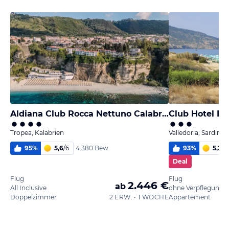
Aldiana Club Rocca Nettuno Calabria
Club Hotel Re
Tropea, Kalabrien
Valledoria, Sardinie
95
%
5,6
/
6
93
%
5,2
/
6
4.380 Bew.
Deal
Flug
Flug
2.446 €
ab
All Inclusive
ohne Verpflegung
Doppelzimmer
2 ERW. • 1 WOCHE
Appartement