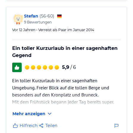
geräumt sind. Neuerdings gibt es dort sogar
kostenfrei WLAN bis zu den Zimmern in der ersten
Etage. Der größte Pluspunkt des Gasthofes sind…
Stefan
(
56-60
)
9
Bewertungen
Vor 12 Jahren • Verreist als Paar im Januar 2014
Ein toller Kurzurlaub in einer sagenhaften
Gegend
5,9
/ 6
Ein toller Kurzurlaub in einer sagenhaften
Umgebung. Freier Blick auf die tollen Berge und
besonders auf den Kronplatz und Bruneck.
Mit dem Frühstück begann jeder Tag bereits super.
Das Abendessen mit selbstgemachten südtiroler
Mehr anzeigen
Spezialitäten ließ keine Wünsche offen. Danach gab
es noch einen Drink in der stilvollen Hausbar.
Hilfreich
Teilen
Direkt unten an der Hauptstraße von Bruneck nach