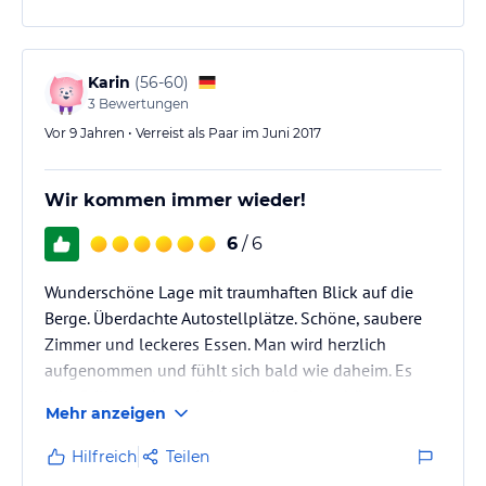
Karin
(
56-60
)
3
Bewertungen
Vor 9 Jahren • Verreist als Paar im Juni 2017
Wir kommen immer wieder!
6
/ 6
Wunderschöne Lage mit traumhaften Blick auf die
Berge. Überdachte Autostellplätze. Schöne, saubere
Zimmer und leckeres Essen. Man wird herzlich
aufgenommen und fühlt sich bald wie daheim. Es
gibt Grillabend es mit Livemusik. Sehr schöne
Mehr anzeigen
Sonnenterrasse. Wir kommen wieder!!
Hilfreich
Teilen