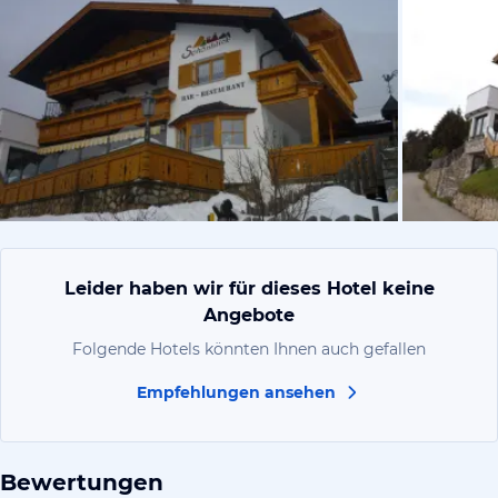
von Udo, F
Leider haben wir für dieses Hotel keine
Angebote
Folgende Hotels könnten Ihnen auch gefallen
Empfehlungen ansehen
Bewertungen