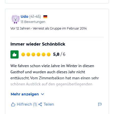
Udo
(
41-45
)
13
Bewertungen
Vor 12 Jahren • Verreist als Gruppe im Februar 2014
Immer wieder Schönblick
5,8
/ 6
Wie fahren schon viele Jahre im Winter in diesen
Gasthof und wurden auch dieses Jahr nicht
enttäuscht. Vom Zimmerbalkon hat man einen sehr
schönen Ausblick auf den gegenüberliegenden
Kronplatz. Bezahlen muss man diesen traumhaften
Mehr anzeigen
Ausblick mit einem kleinen Umweg bei Ausflügen in
die Umgebung - für uns war dies aber kein Problem,
Hilfreich (1)
Teilen
vor allem weil die Zufahrtsstraßen immer gut