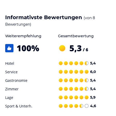
Informativste Bewertungen
(von
8
Bewertungen)
Weiterempfehlung
Gesamtbewertung
100
%
5,3
/ 6
Hotel
5,4
Service
6,0
Gastronomie
5,4
Zimmer
5,4
Lage
5,9
Sport & Unterh.
4,6