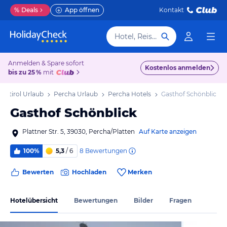
%
Deals
App öffnen
Kontakt
Hotel, Reiseziel
Anmelden & Spare sofort
Kostenlos anmelden
bis zu 25 %
mit
Südtirol Urlaub
Percha Urlaub
Percha Hotels
Gasthof Schönblick
Gasthof Schönblick
Plattner Str. 5, 39030, Percha/Platten
Auf Karte anzeigen
8
Bewertungen
100%
5,3
/ 6
Bewerten
Hochladen
Merken
Hotelübersicht
Bewertungen
Bilder
Fragen