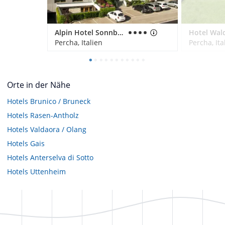
Alpin Hotel Sonnblick
Hotel Wal
Percha, Italien
Percha, Ita
Orte in der Nähe
Hotels
Brunico / Bruneck
Hotels
Rasen-Antholz
Hotels
Valdaora / Olang
Hotels
Gais
Hotels
Anterselva di Sotto
Hotels
Uttenheim