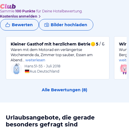
Sammle
100
Punkte
für Deine Hotelbewertung.
Kostenlos anmelden
Bewerten
Bilder hochladen
Kleiner Gasthof mit herzlichem Betrieberehepaar
5
/ 6
Wir 
Waren mit dem Motorad ein verlängertse
Wunde
Wochenende da, Zimmer top sauber, Essen am
Berge
Abend…
weiterlesen
weite
Hans
51-55
•
Juli 2018
Aus Deutschland
Alle Bewertungen (
8
)
Urlaubsangebote, die gerade
besonders gefragt sind