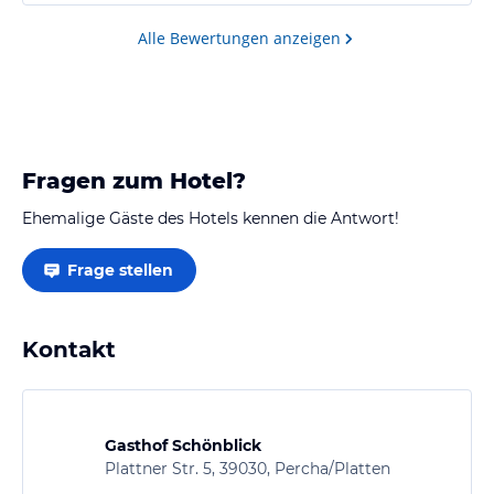
Das Frühstück ist gut und abwechslungsreich. Wer
Halbpension bucht, bekommt ein sehr sehr leckers
Alle Bewertungen anzeigen
Abendessen (3 Gänge) das die Chefin selbst kocht.
Meist Südtiroler Hausmannskost.…
Fragen zum Hotel?
Ehemalige Gäste des Hotels kennen die Antwort!
Frage stellen
Kontakt
Gasthof Schönblick
Plattner Str. 5, 39030, Percha/Platten