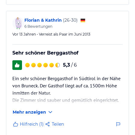
Toblach liegt die Talstation der Bergbahn zum
Kronplatz. Auch internationale Wettkämpfe z.B.
Biathlon sind nur wenige Kilometer entfernt und…
Florian & Kathrin
(
26-30
)
6
Bewertungen
Vor 13 Jahren • Verreist als Paar im Juni 2013
Sehr schöner Berggasthof
5,3
/ 6
Ein sehr schöner Berggasthof in Südtirol in der Nähe
von Bruneck. Der Gasthof liegt auf ca. 1500m Höhe
inmitten der Natur.
Die Zimmer sind sauber und gemütlich eingerichtet.
Unser Zimmer hatte einen großen Balkon mit
Mehr anzeigen
wunderschönem Blick über das Tal. Das Personal ist
sehr freundlich und es herrscht eine eher familiäre
Hilfreich (1)
Teilen
Atmosphäre.