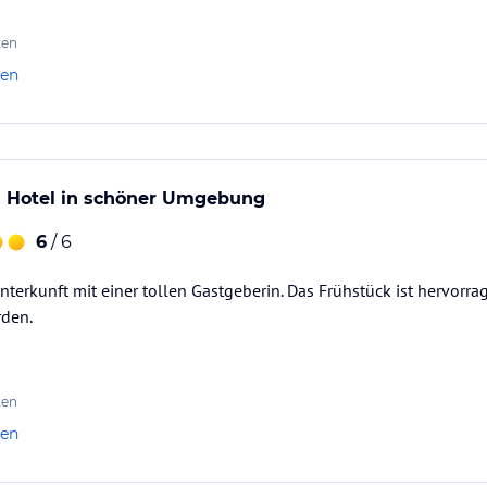
ten
len
 Hotel in schöner Umgebung
6
/ 6
nterkunft mit einer tollen Gastgeberin. Das Frühstück ist hervorra
rden.
ten
len