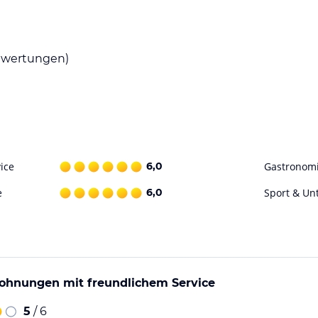
ts Lenzenhof. Das Aparthotel bietet ein
ck etwas dabei ist. Genießen Sie eine Auswahl
.
wertungen)
e sich in der gemütlichen
zutauschen. Die Umgebung bietet auch eine
ing. Erkunden Sie die malerische Landschaft
ice
6,0
Gastronom
ohne Gewähr. Bitte lies vor der Buchung die
e
6,0
Sport & Un
ohnungen mit freundlichem Service
5
/ 6