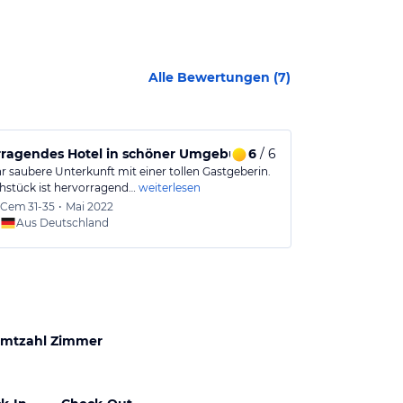
Alle Bewertungen (
7
)
rragendes Hotel in schöner Umgebung
6
/ 6
Tolle Unterk
r saubere Unterkunft mit einer tollen Gastgeberin.
Wir waren scho
hstück ist hervorragend…
weiterlesen
Unterkünfte g
Cem
31-35
•
Mai 2022
Birgit
5
Aus Deutschland
Aus
mtzahl Zimmer