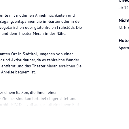
Chec
ab 14
künfte mit modernen Annehmlichkeiten und
Nich
Zugang, entspannen Sie im Garten oder in der
vegetarischen oder glutenfreien Frühstück. Die
Nicht
 und dem Theater Meran in der Nähe.
Hote
Apart
anten Ort in Südtirol, umgeben von einer
r und Aktivurlauber, da es zahlreiche Wander-
entfernt und das Theater Meran erreichen Sie
 Anreise bequem ist.
er einem Balkon, die Ihnen einen
e Zimmer sind komfortabel eingerichtet und
hbild-TV. Das voll ausgestattete eigene Bad
e sich wie zu Hause fühlen können.