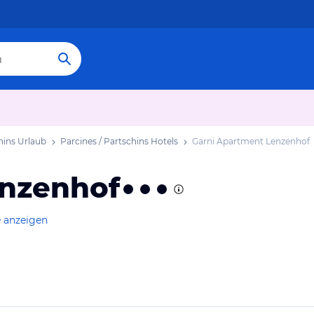
hins Urlaub
Parcines / Partschins Hotels
Garni Apartment Lenzenhof
enzenhof
e anzeigen