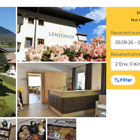
Nur 
Reisezeitrau
05.09.26 - 
Reiseteilneh
2 Erw, 0 Kin
von Booking.com
Filter
von Booking.com