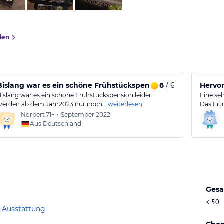
den
Bislang war es ein schöne Frühstückspension
6
/ 6
Hervo
Bislang war es ein schöne Frühstückspension leider
Eine seh
werden ab dem Jahr2023 nur noch…
weiterlesen
Das Frü
Norbert
71+
•
September 2022
Aus Deutschland
Gesa
< 50
 Ausstattung