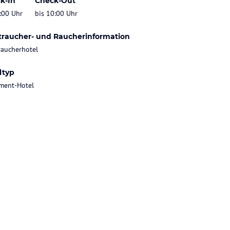
k-In
Check-Out
:00 Uhr
bis 10:00 Uhr
traucher- und Raucherinformation
raucherhotel
ltyp
ment-Hotel