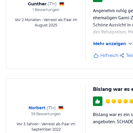
Gunther
(
71+
)
1
Bewertungen
Angenehm ruhig gele
ehemaligen Garni-Z
Vor 2 Monaten • Verreist als Paar im
Schöne Aussicht in 
August 2025
des Reisepreises. M
Mehr anzeigen
Hilfreich
Tei
Bislang war es 
Norbert
(
71+
)
Bislang war es ein
59
Bewertungen
angeboten. SCHADE
Vor 3 Jahren • Verreist als Paar im
September 2022