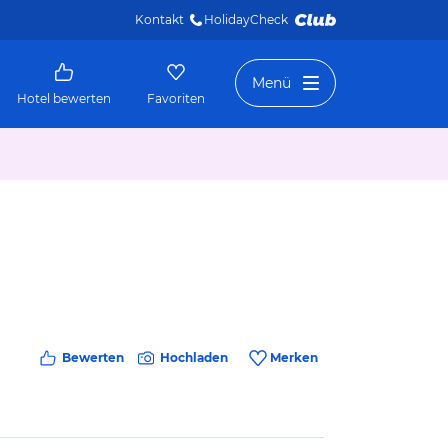
Kontakt
HolidayCheck 
Menü
Hotel bewerten
Favoriten
Bewerten
Hochladen
Merken