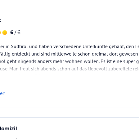
t
6
/ 6
ter in Südtirol und haben verschiedene Unterkünfte gehabt, den 
fällig entdeckt und sind mittlerweile schon dreimal dort gewese
rol geht nirgends anders mehr wohnen wollen. Es ist eine super 
use. Man freut sich abends schon auf das liebevoll zubereitete reic
 es ist alles perfekt.
len
domizil