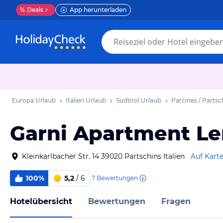
%
Deals
App herunterladen
Europa Urlaub
Italien Urlaub
Südtirol Urlaub
Parcines / Partsc
Garni Apartment L
Kleinkarlbacher Str. 14 39020 Partschins Italien
Auf Kart
100%
5,2
/ 6
7
Bewertungen
Hotelübersicht
Bewertungen
Fragen