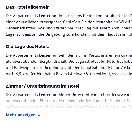
Das Hotel allgemein
Die Appartements Lenzenhof in Partschins bieten komfortable Unter
einer gemütlichen Atmosphäre. Genießen Sie den kostenfreien WLAN-
Gemeinschaftslounge und starten Sie Ihren Tag mit einem köstlichen 
Lage ist ideal, um die Umgebung zu erkunden, mit dem Hauptbahnhof
Die Lage des Hotels
Die Appartements Lenzenhof befinden sich in Partschins, einem charm
atemberaubenden Berglandschaft. Die Lage ist ideal für Naturliebhabe
und Radwege in der Umgebung gibt. Der Hauptbahnhof ist nur 7,9 km 
nach 8,8 km. Der Flughafen Bozen ist etwa 35 km entfernt, so dass die
Zimmer / Unterbringung im Hotel
Die Appartements Lenzenhof bieten Unterkünfte mit einer Terrasse od
atemberaubenden Blick auf die umliegende Berglandschaft bieten. Di
verfügen über Annehmlichkeiten wie kostenfreies WLAN und einen Flac
ist mit einer Dusche und einem Haartrockner ausgestattet, so dass Si
Mehr anzeigen
Gastronomie im Hotel