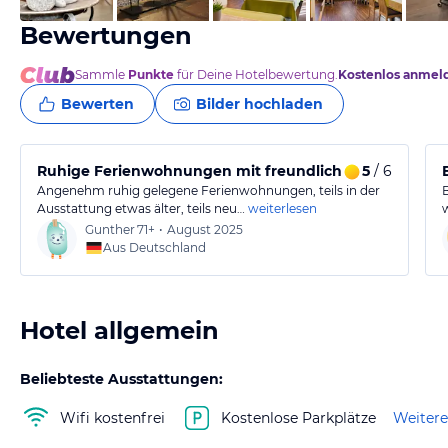
Bewertungen
Sammle
Punkte
für Deine Hotelbewertung.
Kostenlos anmel
Bewerten
Bilder hochladen
Ruhige Ferienwohnungen mit freundlichem Service
5
/ 6
Angenehm ruhig gelegene Ferienwohnungen, teils in der
Ausstattung etwas älter, teils neu…
weiterlesen
Gunther
71+
•
August 2025
Aus Deutschland
Hotel allgemein
Beliebteste Ausstattungen:
Wifi kostenfrei
Kostenlose Parkplätze
Weitere