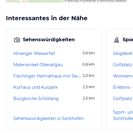
Interessantes in der Nähe
Sehenswürdigkeiten
Spor
Hinanger Wasserfall
0,6
km
Skigebiet
Malerwinkel Oberallgäu
0,6
km
Fischinger Heimathaus mit Skimuseum
2,3
km
Wonnema
Kurhaus und Kurpark
2,5
km
Burgkirche Schöllang
2,5
km
Golfplat
Sport- un
Sehenswürdigkeiten in Sonthofen
Sonthofe