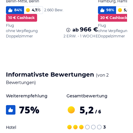
Berlin-Mitte, Berlin
Hamburg, Hambur
84
%
4,7
/
6
98
%
5,6
/
6
2.660 Bew.
10 € Cashback
20 € Cashback
Flug
Flug
966 €
ab
ohne Verpflegung
ohne Verpflegung
Doppelzimmer
2 ERW. • 1 WOCHE
Doppelzimmer
Informativste Bewertungen
(von
2
Bewertungen)
Weiterempfehlung
Gesamtbewertung
75
%
5,2
/ 6
Hotel
3