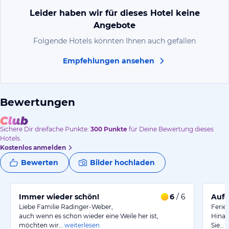
Leider haben wir für dieses Hotel keine
Angebote
Folgende Hotels könnten Ihnen auch gefallen
Empfehlungen ansehen
Bewertungen
Sichere Dir
dreifache
Punkte:
300
Punkte
für Deine Bewertung dieses
Hotels.
Kostenlos anmelden
Bewerten
Bilder hochladen
Immer wieder schön!
6
/ 6
Aufg
Liebe Familie Radinger-Weber,
Ferie
auch wenn es schon wieder eine Weile her ist,
Hinang
möchten wir…
weiterlesen
Sie…
w