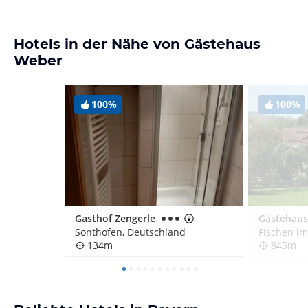
Hotels in der Nähe von Gästehaus
Weber
100%
100%
Gasthof Zengerle
Gästehaus
Sonthofen, Deutschland
Fischen im
134m
845m