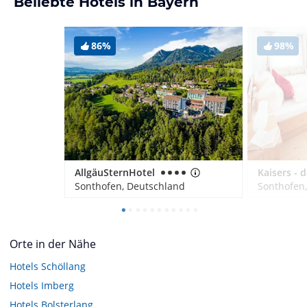
Beliebte Hotels in Bayern
86%
98%
AllgäuSternHotel
Sonthofen, Deutschland
Sonthofen
Orte in der Nähe
Hotels
Schöllang
Hotels
Imberg
Hotels
Bolsterlang