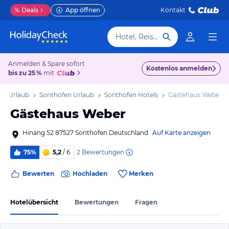
%
Deals
App öffnen
Kontakt
Hotel, Reiseziel
Anmelden & Spare sofort
Kostenlos anmelden
bis zu 25 %
mit
rn Urlaub
Sonthofen Urlaub
Sonthofen Hotels
Gästehaus Weber
Gästehaus Weber
Hinang 52 87527 Sonthofen Deutschland
Auf Karte anzeigen
2
Bewertungen
75%
5,2
/ 6
Bewerten
Hochladen
Merken
Hotelübersicht
Bewertungen
Fragen