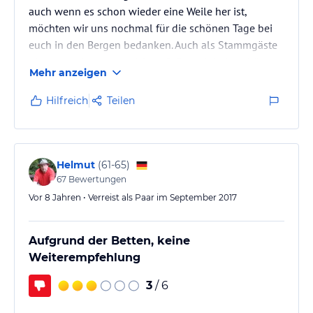
auch wenn es schon wieder eine Weile her ist,
möchten wir uns nochmal für die schönen Tage bei
euch in den Bergen bedanken. Auch als Stammgäste
(das war schon unser 4. bzw. 5. Besuch bei euch!)
Mehr anzeigen
erwarteten uns wieder viele neue Sachen: außerhalb
der Wohnung erkundeten wir Sehenswürdigkeiten,
Hilfreich
Teilen
die wir noch nicht besichtigt hatten, und innerhalb
der Wohnung gibt es jetzt eine neue Küche inklusive
Spülmaschine und weiterer neuer Geräte. Sogar der
Osterhase hüpfte durch die neue Küche!…
Helmut
(
61-65
)
67
Bewertungen
Vor 8 Jahren • Verreist als Paar im September 2017
Aufgrund der Betten, keine
Weiterempfehlung
3
/ 6