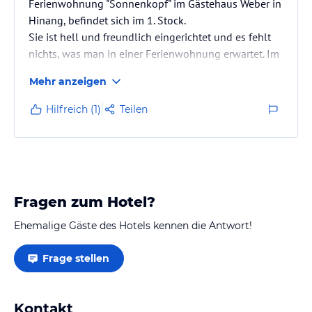
Ferienwohnung "Sonnenkopf" im Gästehaus Weber in
Hinang, befindet sich im 1. Stock.
Sie ist hell und freundlich eingerichtet und es fehlt
nichts, was man in einer Ferienwohnung erwartet. Im
Haus selbst kann es durch die Bewohner schon mal
Mehr anzeigen
etwas lauter zu gehen. So lange das aber nicht, was
auch vorkommt, sehr früh morgens ist, wenn der
Hilfreich (1)
Teilen
Hausherr mit dem Motorroller zur Arbeit fährt, stört es
nicht besonders.
Was die Wohnung aber sehr abwertet sind die
Matratzen. Die sind alle sehr weich und
durchgelegen.
Fragen zum Hotel?
Wir…
Ehemalige Gäste des Hotels kennen die Antwort!
Frage stellen
Kontakt