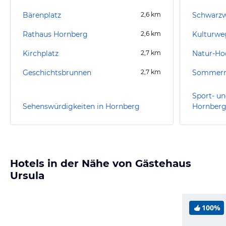
Bärenplatz
2,6
km
Schwarz
Rathaus Hornberg
2,6
km
Kulturwe
Kirchplatz
2,7
km
Natur-Hoc
Geschichtsbrunnen
2,7
km
Sommerr
Sport- un
Sehenswürdigkeiten in Hornberg
Hornber
Hotels in der Nähe von Gästehaus
Ursula
100%