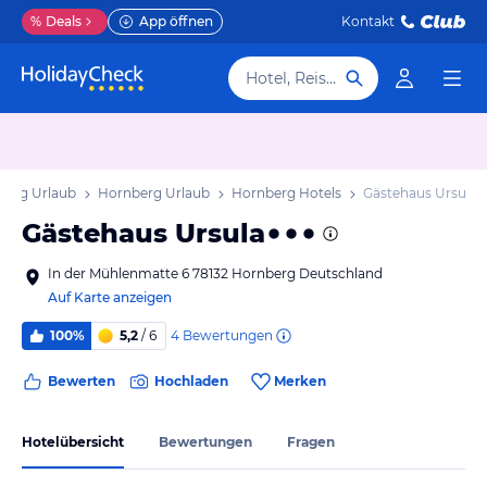
%
Deals
App öffnen
Kontakt
Hotel, Reiseziel
erg Urlaub
Hornberg Urlaub
Hornberg Hotels
Gästehaus Ursula
Gästehaus Ursula
In der Mühlenmatte 6 78132 Hornberg Deutschland
Auf Karte anzeigen
4
Bewertungen
100%
5,2
/ 6
Bewerten
Hochladen
Merken
Hotelübersicht
Bewertungen
Fragen