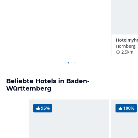
Hotelmyh
Hornberg,
2,5km
Beliebte Hotels in Baden-
Württemberg
95%
100%