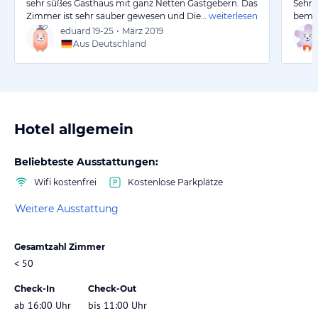
sehr süßes Gasthaus mit ganz Netten Gastgebern. Das
Sehr 
Zimmer ist sehr sauber gewesen und Die…
weiterlesen
bemüh
eduard
19-25
•
März 2019
Aus Deutschland
Hotel allgemein
Beliebteste Ausstattungen:
Wifi kostenfrei
Kostenlose Parkplätze
Weitere Ausstattung
Gesamtzahl Zimmer
< 50
Check-In
Check-Out
ab 16:00 Uhr
bis 11:00 Uhr