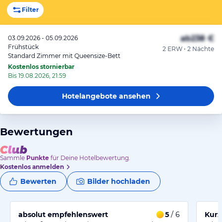
Filter
ab
238 €
03.09.2026 - 05.09.2026
Frühstück
2 ERW • 2 Nächte
Standard Zimmer mit Queensize-Bett
Kostenlos stornierbar
Bis 19.08.2026, 21:59
Hotelangebote
ansehen
Bewertungen
Sammle
Punkte
für Deine Hotelbewertung.
Kostenlos anmelden
Bewerten
Bilder hochladen
absolut empfehlenswert
5
/ 6
Kurz