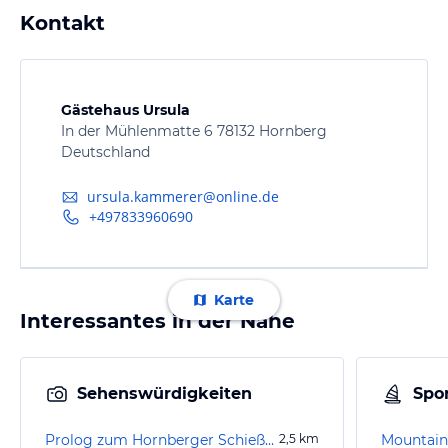
Kontakt
Gästehaus Ursula
In der Mühlenmatte 6 78132 Hornberg
Deutschland
ursula.kammerer@online.de
+497833960690
Karte
Interessantes in der Nähe
Sehenswürdigkeiten
Spor
Prolog zum Hornberger Schießen
2,5
km
Mountain