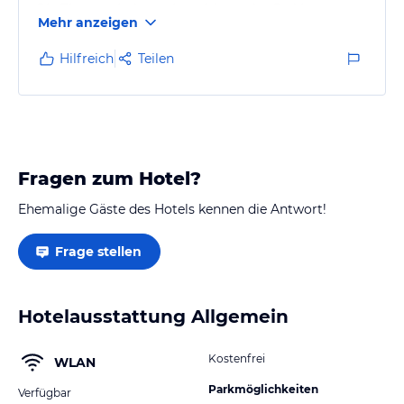
Die Zimmer sind gut eingerichtet , das Bad ist gut
Mehr anzeigen
ausgestattet und alles ist sehr sauber.
Frühstück gute Auswahl an frischen Brötchen und
Hilfreich
Teilen
sehr guter Kaffee .
Ich kann das Gästehaus Ursula nur weiterempfehlen .
Fragen zum Hotel?
Ehemalige Gäste des Hotels kennen die Antwort!
Frage stellen
Hotelausstattung Allgemein
Kostenfrei
WLAN
Parkmöglichkeiten
Verfügbar