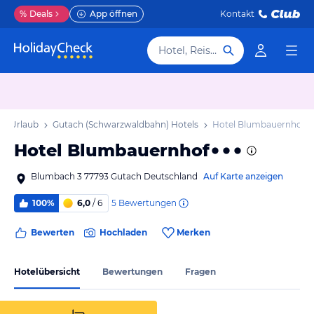
%
Deals
App öffnen
Kontakt
Hotel, Reiseziel
n) Urlaub
Gutach (Schwarzwaldbahn) Hotels
Hotel Blumbauernhof
Hotel Blumbauernhof
Blumbach 3 77793 Gutach Deutschland
Auf Karte anzeigen
5
Bewertungen
100%
6,0
/ 6
Bewerten
Hochladen
Merken
Hotelübersicht
Bewertungen
Fragen