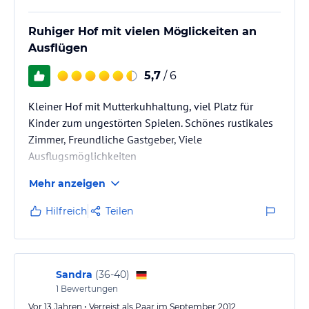
Ruhiger Hof mit vielen Möglickeiten an
Ausflügen
5,7
/ 6
Kleiner Hof mit Mutterkuhhaltung, viel Platz für
Kinder zum ungestörten Spielen. Schönes rustikales
Zimmer, Freundliche Gastgeber, Viele
Ausflugsmöglichkeiten
Mehr anzeigen
Es fehlt schon etwas die Milchviehhaltung, aber das
weiß man ja wenn man bucht. Durch die vielen
Hilfreich
Teilen
Ausflugsmöglichkeiten in der Region kann man aber
die Tage wundervoll verbringen.
Sandra
(
36-40
)
1
Bewertungen
Vor 13 Jahren • Verreist als Paar im September 2012