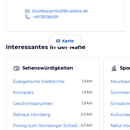
blumbauernhof@t-online.de
+4978336439
Karte
Interessantes in der Nähe
Sehenswürdigkeiten
Spor
Evangelische Stadtkirche
1,9
km
Mountain
Kirchplatz
1,9
km
Sommerr
Geschichtsbrunnen
1,9
km
Schwarz
Rathaus Hornberg
2,0
km
Kulturwe
Prolog zum Hornberger Schießen
2,0
km
Natur-Hoc