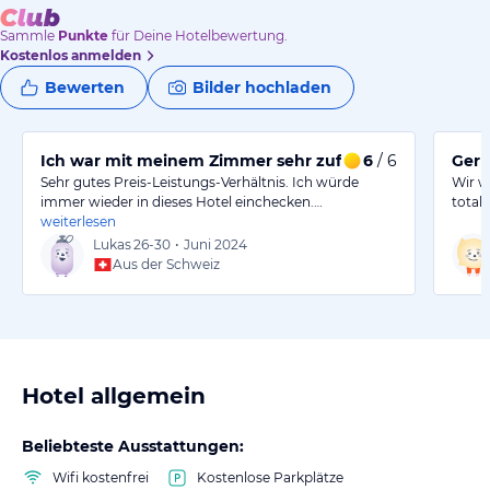
Sammle
Punkte
für Deine Hotelbewertung.
Kostenlos anmelden
Bewerten
Bilder hochladen
Ich war mit meinem Zimmer sehr zufrieden und komme
6
/ 6
Gern
Sehr gutes Preis-Leistungs-Verhältnis. Ich würde
Wir w
immer wieder in dieses Hotel einchecken.…
total
weiterlesen
Lukas
26-30
•
Juni 2024
Aus der Schweiz
Hotel allgemein
Beliebteste Ausstattungen:
Wifi kostenfrei
Kostenlose Parkplätze