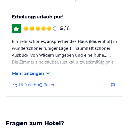
Erholungsurlaub pur!
5
/ 6
Ein sehr schönes, ansprechendes Haus (Bauernhof) in
wunderschöner ruhiger Lage!!! Traumhaft schöner
Ausblick, von Wädern umgeben und eine Ruhe......
Die Zimmer sind sauber, rustikal u. zweckmäßig (mit
Kochecke) eingerichtet, mit ausreichend Platz, einem
Mehr anzeigen
schönen Balkon mit Blick aufs Tal.
Wir hatten die Gelegenheit in fast alle Zimmer
Hilfreich
Teilen
reinzuschauen und waren von alle begeistert!!!
Es gibt Sitzmöglichkeiten vor dem Haus, einen
Fußballplatz, Spielplatz.
Man hat uns angeboten die Tischtennisplatte
rauszuholen,…
Fragen zum Hotel?