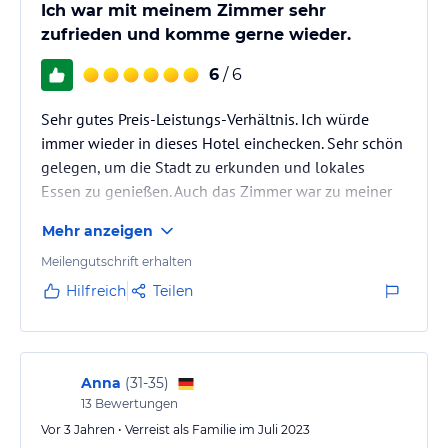
Gäste gibt es ein Sportgelände, einen Spielplatz und
Ich war mit meinem Zimmer sehr
Tischtennisplatten, wo sie sich austoben können. Die Umgebung
zufrieden und komme gerne wieder.
bietet auch viele Möglichkeiten für Outdoor-Aktivitäten wie
Wandern und Radfahren. Erkunden Sie die malerische Landschaft
6
/ 6
des Schwarzwaldes und genießen Sie die Natur. Nach einem
aktiven Tag können Sie auf der Gartenterrasse entspannen und
Sehr gutes Preis-Leistungs-Verhältnis. Ich würde
die Ruhe der Umgebung genießen.
immer wieder in dieses Hotel einchecken. Sehr schön
gelegen, um die Stadt zu erkunden und lokales
Hinweis:
Verfasst von HolidayCheck mit Hilfe von KI. Alle
Essen zu genießen. Auch das Zimmer war zu meiner
Angaben ohne Gewähr. Bitte lies vor der Buchung die
verbindlichen
Angebotsdetails
des jeweiligen Veranstalters.
vollsten Zufriedenheit.
Mehr anzeigen
Meilengutschrift erhalten
Hilfreich
Teilen
Anna
(
31-35
)
13
Bewertungen
Vor 3 Jahren • Verreist als Familie im Juli 2023