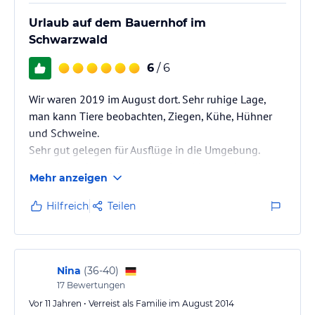
Urlaub auf dem Bauernhof im
Schwarzwald
6
/ 6
Wir waren 2019 im August dort. Sehr ruhige Lage,
man kann Tiere beobachten, Ziegen, Kühe, Hühner
und Schweine.
Sehr gut gelegen für Ausflüge in die Umgebung.
Abends/nachts nicht erschrecken, hier werden die
Mehr anzeigen
Hausmitbewohner (Mäuse) wach und huschen in den
Zwischenwänden umher.
Hilfreich
Teilen
Das lässt sich bei älteren Gebäuden und noch dazu
auf einem Bauernhof nicht vermeiden, stört auch
nicht weiter fanden wir.
Alles in allem sehr empfehlenswert und wir werden
Nina
(
36-40
)
wieder hier übernachten wenn sich die Gelegenheit
17
Bewertungen
bietet.
Vor 11 Jahren • Verreist als Familie im August 2014