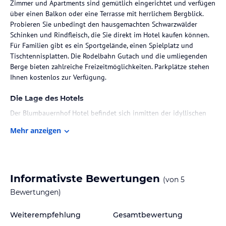
Zimmer und Apartments sind gemütlich eingerichtet und verfügen
über einen Balkon oder eine Terrasse mit herrlichem Bergblick.
Probieren Sie unbedingt den hausgemachten Schwarzwälder
Schinken und Rindfleisch, die Sie direkt im Hotel kaufen können.
Für Familien gibt es ein Sportgelände, einen Spielplatz und
Tischtennisplatten. Die Rodelbahn Gutach und die umliegenden
Berge bieten zahlreiche Freizeitmöglichkeiten. Parkplätze stehen
Ihnen kostenlos zur Verfügung.
Die Lage des Hotels
Der Blumbauernhof Hotel befindet sich inmitten der idyllischen
Landschaft des Schwarzwaldes. Die Lage ist ideal für
Mehr anzeigen
Naturliebhaber und Wanderfreunde. Die Gutach Rodelbahn ist nur
3 km entfernt und bietet Spaß für die ganze Familie. Die
umliegenden Berge laden zu malerischen Wanderungen und
Outdoor-Aktivitäten ein. Entdecken Sie die Schönheit dieser
Region und genießen Sie die Ruhe und die frische Luft des
Informativste Bewertungen
(von
5
Schwarzwaldes.
Bewertungen)
Zimmer / Unterbringung im Hotel
Weiterempfehlung
Gesamtbewertung
Die Zimmer und Apartments im Blumbauernhof Hotel sind im