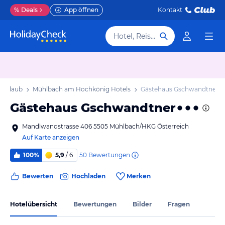
%
Deals
App öffnen
Kontakt
Hotel, Reiseziel
 Urlaub
Mühlbach am Hochkönig Hotels
Gästehaus Gschwandtner
Gästehaus Gschwandtner
Mandlwandstrasse 406 5505 Mühlbach/HKG Österreich
Auf Karte anzeigen
50
Bewertungen
100%
5,9
/ 6
Bewerten
Hochladen
Merken
Hotelübersicht
Bewertungen
Bilder
Fragen