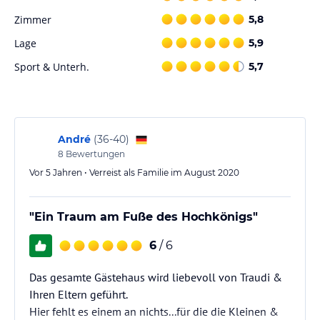
Zimmer
5,8
Dusche und WC sind getrennt in 2 Räumen.
Lage
5,9
Bettwäsche ist vorhanden, Handtücher bitte mitbringen.
Sport & Unterh.
5,7
Gastronomie im Hotel
Ganzjährig versorgt Sie unser Bäcker werktags mit frischem Brot
und Gebäck, sowie Milchprodukten und Eiern für Ihr Frühstück.
André
(
36-40
)
8
Bewertungen
Vor 5 Jahren • Verreist als Familie im August 2020
Sport und Unterhaltung
Das Skigebiet Hochkeil erreichen Sie direkt vom Haus, der
Grießfeldlift, unser Hauslift ist ca. 50 Meter oberhalb. Ski- und
"Ein Traum am Fuße des Hochkönigs"
Wanderbushaltestelle ca. 100 Meter unterhalb, so erreichen Sie
bequem das Skigebiet Hochkönig.
6
/ 6
Im Sommer steht ein Pool zur Verfügung, und zahlreiche
Wandermöglichkeiten erwarten Sie rund um das Haus.
Das gesamte Gästehaus wird liebevoll von Traudi &
Ihren Eltern geführt.
Sonstige Einrichtungen und Services
Hier fehlt es einem an nichts...für die die Kleinen &