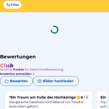
Filter
Bewertungen
Sammle
Punkte
für Deine Hotelbewertung.
Kostenlos anmelden
Bewerten
Bilder hochladen
"Ein Traum am Fuße des Hochkönigs"
6
/ 6
Ein 
Das gesamte Gästehaus wird liebevoll von Traudi &
Top F
Ihren Eltern geführt.
auf d