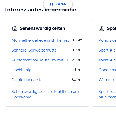
Karte
Interessantes in der Nähe
Sehenswürdigkeiten
Spor
Murmeltiergehege und Themenweg
1,0
km
Königsw
Sennerei Schweizerhütte
1,0
km
Sport Kla
Kupferbergbau Museum mit Erlebnisstollen
2,8
km
Toni's Al
Hochkönig
4,8
km
Gondelba
Gainfeldwasserfall
6,7
km
Wandern
Sehenswürdigkeiten in Mühlbach am
Sport- un
Hochkönig
Mühlbac