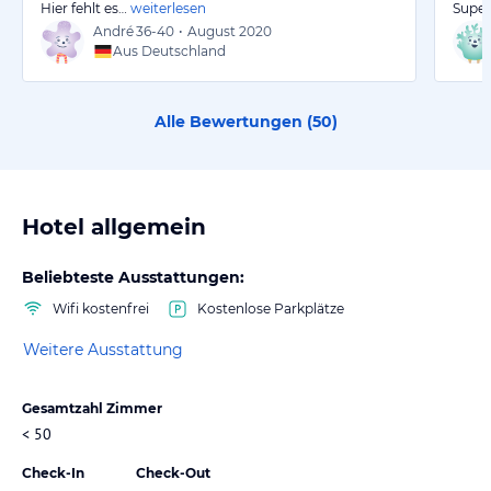
Hier fehlt es…
weiterlesen
Super
André
36-40
•
August 2020
Aus Deutschland
Alle Bewertungen (
50
)
Hotel allgemein
Beliebteste Ausstattungen:
Wifi kostenfrei
Kostenlose Parkplätze
Weitere Ausstattung
Gesamtzahl Zimmer
< 50
Check-In
Check-Out