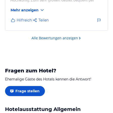
Skibus. Apartments sind gemütlich, sauber und
Mehr anzeigen
praktisch eingerichtet. Wir fahren immer wieder sehr
gerne hin. Bei Fragen / Problemen kann man jederzeit
Hilfreich
Teilen
die hilfsbereite Gastgeberin Traudi ansprechen.
Alle Bewertungen anzeigen
Fragen zum Hotel?
Ehemalige Gäste des Hotels kennen die Antwort!
Frage stellen
Hotelausstattung Allgemein