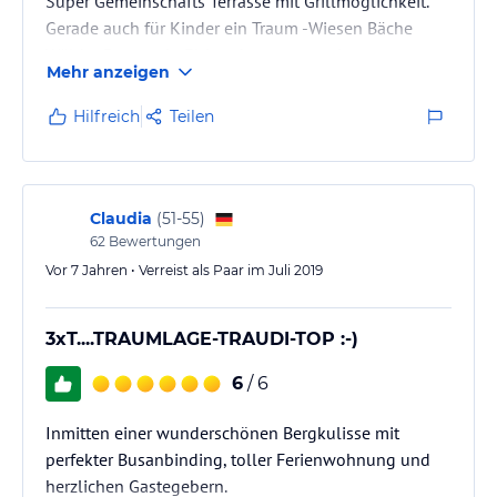
Super Gemeinschafts Terrasse mit Grillmöglichkeit.
Gerade auch für Kinder ein Traum -Wiesen Bäche
Wälder Berge- ein Eldorado zum austoben.
Mehr anzeigen
Hilfreich
Teilen
Claudia
(
51-55
)
62
Bewertungen
Vor 7 Jahren • Verreist als Paar im Juli 2019
3xT....TRAUMLAGE-TRAUDI-TOP :-)
6
/ 6
Inmitten einer wunderschönen Bergkulisse mit
perfekter Busanbinding, toller Ferienwohnung und
herzlichen Gastegebern.