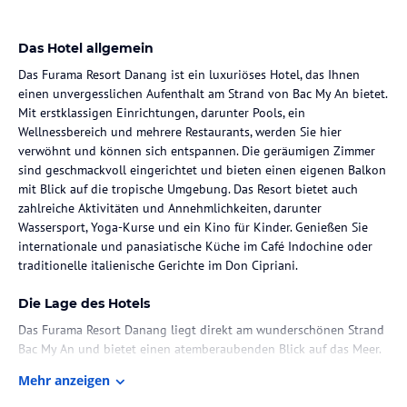
Das Hotel allgemein
Das Furama Resort Danang ist ein luxuriöses Hotel, das Ihnen
einen unvergesslichen Aufenthalt am Strand von Bac My An bietet.
Mit erstklassigen Einrichtungen, darunter Pools, ein
Wellnessbereich und mehrere Restaurants, werden Sie hier
verwöhnt und können sich entspannen. Die geräumigen Zimmer
sind geschmackvoll eingerichtet und bieten einen eigenen Balkon
mit Blick auf die tropische Umgebung. Das Resort bietet auch
zahlreiche Aktivitäten und Annehmlichkeiten, darunter
Wassersport, Yoga-Kurse und ein Kino für Kinder. Genießen Sie
internationale und panasiatische Küche im Café Indochine oder
traditionelle italienische Gerichte im Don Cipriani.
Die Lage des Hotels
Das Furama Resort Danang liegt direkt am wunderschönen Strand
Bac My An und bietet einen atemberaubenden Blick auf das Meer.
Sie können Ausflüge zu den nahe gelegenen UNESCO-
Mehr anzeigen
Welterbestätten unternehmen, wie der Kaiserstadt Huế, die etwa 2
Fahrstunden vom Resort entfernt liegt. Die antike Seidenstraßen-