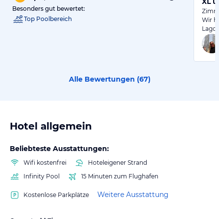
XL ü
Besonders gut bewertet:
Zimm
Top Poolbereich
Wir h
Lagoo
Alle Bewertungen (
67
)
Hotel allgemein
Beliebteste Ausstattungen:
Wifi kostenfrei
Hoteleigener Strand
Infinity Pool
15 Minuten zum Flughafen
Weitere Ausstattung
Kostenlose Parkplätze