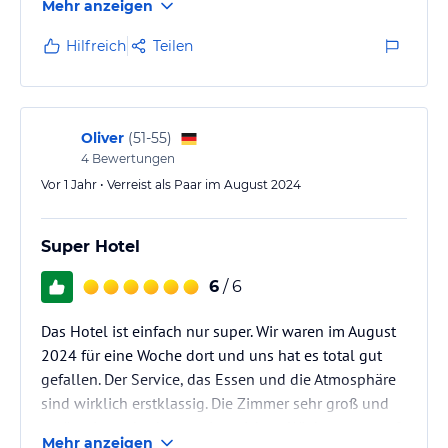
Mehr anzeigen
Restaurants (Touristenbunker vermeiden)
Hilfreich
Teilen
Oliver
(
51-55
)
4
Bewertungen
Vor 1 Jahr • Verreist als Paar im August 2024
Super Hotel
6
/ 6
Das Hotel ist einfach nur super. Wir waren im August
2024 für eine Woche dort und uns hat es total gut
gefallen. Der Service, das Essen und die Atmosphäre
sind wirklich erstklassig. Die Zimmer sehr groß und
geräumig und sehr gut eingerichtet. Wir kommen auf
Mehr anzeigen