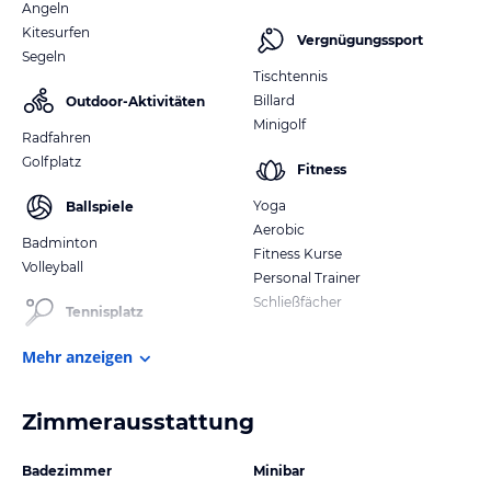
Angeln
Kitesurfen
Vergnügungssport
Segeln
Tischtennis
Billard
Outdoor-Aktivitäten
Minigolf
Radfahren
Golfplatz
Fitness
Yoga
Ballspiele
Aerobic
Badminton
Fitness Kurse
Volleyball
Personal Trainer
Schließfächer
Tennisplatz
Mehr anzeigen
Zimmerausstattung
Badezimmer
Minibar