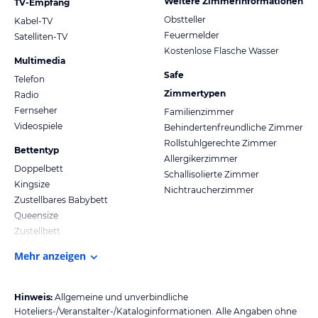
Weitere Zimmerinformationen
TV-Empfang
Obstteller
Kabel-TV
Feuermelder
Satelliten-TV
Kostenlose Flasche Wasser
Multimedia
Safe
Telefon
Zimmertypen
Radio
Fernseher
Familienzimmer
Videospiele
Behindertenfreundliche Zimmer
Rollstuhlgerechte Zimmer
Bettentyp
Allergikerzimmer
Doppelbett
Schallisolierte Zimmer
Kingsize
Nichtraucherzimmer
Zustellbares Babybett
Queensize
Zustellbett
Mehr anzeigen
Hinweis:
Allgemeine und unverbindliche
Hoteliers-/Veranstalter-/Kataloginformationen. Alle Angaben ohne