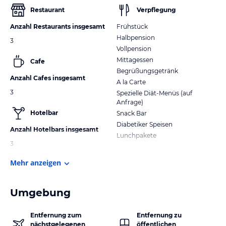
Restaurant
Verpflegung
Anzahl Restaurants insgesamt
Frühstück
Halbpension
3
Vollpension
Mittagessen
Cafe
Begrüßungsgetränk
Anzahl Cafes insgesamt
A la Carte
3
Spezielle Diät-Menüs (auf
Anfrage)
Hotelbar
Snack Bar
Diabetiker Speisen
Anzahl Hotelbars insgesamt
Lunchpakete
3
Mehr anzeigen
Umgebung
Entfernung zum
Entfernung zu
nächstgelegenen
öffentlichen