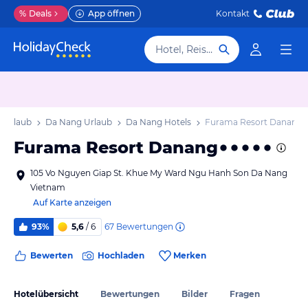
%
Deals
App öffnen
Kontakt
Hotel, Reiseziel
n Urlaub
Da Nang Urlaub
Da Nang Hotels
Furama Resort Danang
Furama Resort Danang
105 Vo Nguyen Giap St. Khue My Ward Ngu Hanh Son Da Nang
Vietnam
Auf Karte anzeigen
67
Bewertungen
93%
5,6
/ 6
Bewerten
Hochladen
Merken
Hotelübersicht
Bewertungen
Bilder
Fragen