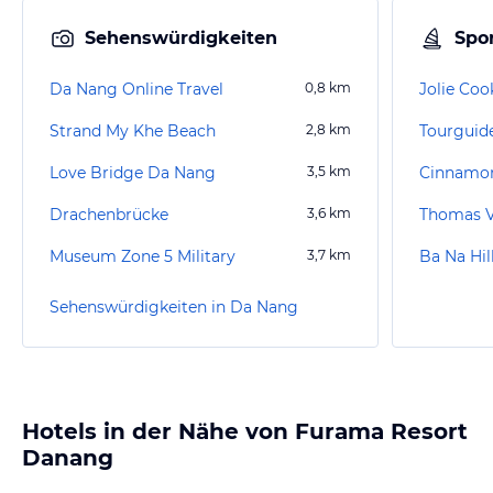
Sehenswürdigkeiten
Spor
Da Nang Online Travel
0,8
km
Jolie Coo
Strand My Khe Beach
2,8
km
Tourguid
Love Bridge Da Nang
3,5
km
Cinnamon
Drachenbrücke
3,6
km
Thomas V
Museum Zone 5 Military
3,7
km
Ba Na Hi
Sehenswürdigkeiten in Da Nang
Hotels in der Nähe von Furama Resort
Danang