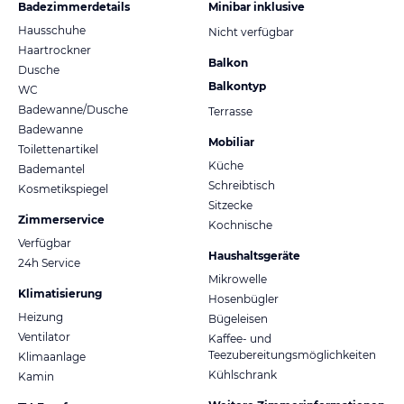
Badezimmerdetails
Minibar inklusive
Hausschuhe
Nicht verfügbar
Haartrockner
Balkon
Dusche
Balkontyp
WC
Badewanne/Dusche
Terrasse
Badewanne
Mobiliar
Toilettenartikel
Küche
Bademantel
Schreibtisch
Kosmetikspiegel
Sitzecke
Zimmerservice
Kochnische
Verfügbar
Haushaltsgeräte
24h Service
Mikrowelle
Klimatisierung
Hosenbügler
Heizung
Bügeleisen
Ventilator
Kaffee- und
Teezubereitungsmöglichkeiten
Klimaanlage
Kühlschrank
Kamin