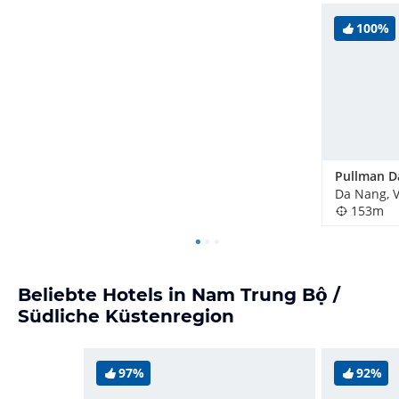
100%
Da Nang, 
153m
Beliebte Hotels in Nam Trung Bộ /
Südliche Küstenregion
97%
92%