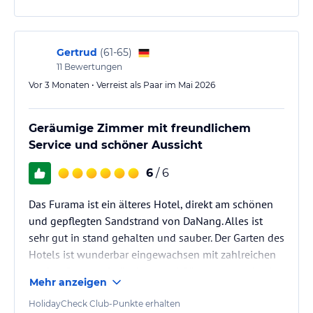
einen längeren Aufenthalt mit mehr Gepäck. Neben
dem gemütlichen Kingsize Bett auf beiden Seiten ein
Nachttisch mit Schublade. In der bestickten
Gertrud
(
61-65
)
Bettwäsche haben wir gut…
11
Bewertungen
Vor 3 Monaten • Verreist als Paar im Mai 2026
Geräumige Zimmer mit freundlichem
Service und schöner Aussicht
6
/ 6
Das Furama ist ein älteres Hotel, direkt am schönen
und gepflegten Sandstrand von DaNang. Alles ist
sehr gut in stand gehalten und sauber. Der Garten des
Hotels ist wunderbar eingewachsen mit zahlreichen
großen Palmen, Sträuchern und Bäumen. Alles ist tip
Mehr anzeigen
top gepflegt.
HolidayCheck Club-Punkte erhalten