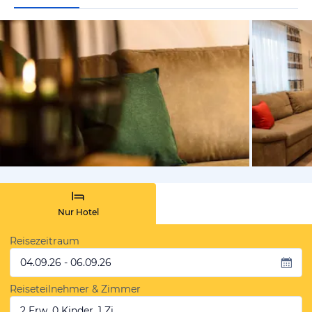
vom Hoteli
Nur Hotel
Reisezeitraum
04.09.26 - 06.09.26
Reiseteilnehmer & Zimmer
2 Erw, 0 Kinder, 1 Zi.