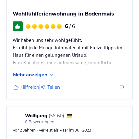
Wohlfühlferienwohnung in Bodenmais
6
/ 6
Wir haben uns sehr wohlgefühlt.
Es gibt jede Menge Infomaterial mit Freizeittipps im
Haus für einen gelungenen Urlaub.
Frau Kuchler ist eine aufmerksame, freundliche
Gastgeberin und steht mit Rat und Tat zur Verfügung,
Mehr anzeigen
falls Fragen oder Probleme auftauchen.
Der Garten ist wunderschön und sehr gepflegt.
Hilfreich
Teilen
Ein Parkplatz unter dem Carport für jede
Ferienwohnung ist auch vorhanden.
Wolfgang
(
56-60
)
8
Bewertungen
Vor 2 Jahren • Verreist als Paar im Juli 2023