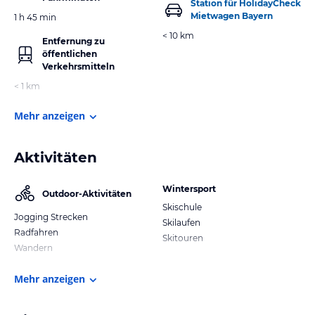
Station für HolidayCheck
Mietwagen Bayern
1 h 45 min
< 10 km
Entfernung zu
öffentlichen
Verkehrsmitteln
< 1 km
Mehr anzeigen
Aktivitäten
Wintersport
Outdoor-Aktivitäten
Skischule
Jogging Strecken
Skilaufen
Radfahren
Skitouren
Wandern
Mehr anzeigen