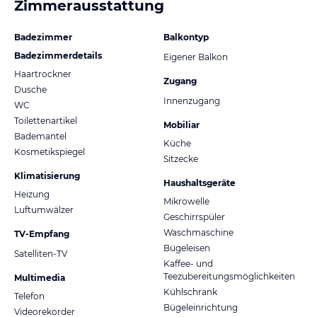
Zimmerausstattung
Badezimmer
Balkontyp
Badezimmerdetails
Eigener Balkon
Haartrockner
Zugang
Dusche
Innenzugang
WC
Toilettenartikel
Mobiliar
Bademantel
Küche
Kosmetikspiegel
Sitzecke
Klimatisierung
Haushaltsgeräte
Heizung
Mikrowelle
Luftumwälzer
Geschirrspüler
Waschmaschine
TV-Empfang
Bügeleisen
Satelliten-TV
Kaffee- und
Teezubereitungsmöglichkeiten
Multimedia
Kühlschrank
Telefon
Bügeleinrichtung
Videorekorder