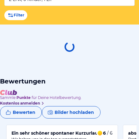
Filter
Bewertungen
Sammle
Punkte
für Deine Hotelbewertung.
Kostenlos anmelden
Bewerten
Bilder hochladen
Ein sehr schöner spontaner Kurzurlaub.
6
/ 6
abso