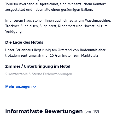
Tourismusverband ausgezeichnet, sind mit sämtlichem Komfort
ausgestattet und haben alle einen geräumigen Balkon.
In unserem Haus stehen Ihnen auch ein Solarium, Waschmaschine,
Trockner, Bügeleisen, Bügelbrett, Kinderbett und Hochstuhl zum
Verfügung.
Die Lage des Hotels
Unser Ferienhaus liegt ruhig am Ortsrand von Bodenmais aber
trotzdem zentrumsnah (nur 15 Geminuten zum Marktplatz
Zimmer / Unterbringung im Hotel
5 komfortable 5 Sterne Ferienwohnungen
Gastronomie im Hotel
Mehr anzeigen
keine aber im Ort genügend
Sport und Unterhaltung
Informativste Bewertungen
In Bodenmais - Kostenloser Eintritt ins neu erbaute Hallenbad, in
(von
159
die Saunalandschaft, ins Fitness-Studio und ins Freibad