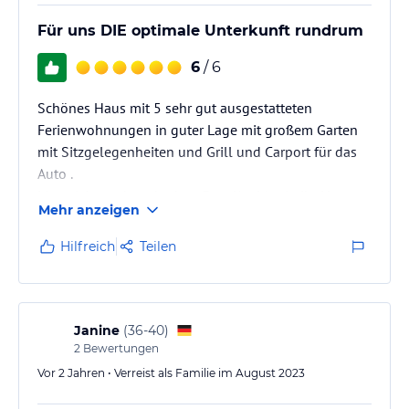
Für uns DIE optimale Unterkunft rundrum
6
/ 6
Schönes Haus mit 5 sehr gut ausgestatteten
Ferienwohnungen in guter Lage mit großem Garten
mit Sitzgelegenheiten und Grill und Carport für das
Auto .
Man sieht und merkt dass Frau Kuchler in ihr Haus
Mehr anzeigen
viel Herzblut und Engagement steckt
Hilfreich
Teilen
Janine
(
36-40
)
2
Bewertungen
Vor 2 Jahren • Verreist als Familie im August 2023