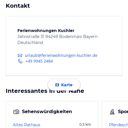
Kontakt
Ferienwohnungen Kuchler
Jahnstraße 31 94249 Bodenmais Bayern
Deutschland
urlaub@ferienwohnungen-kuchler.de
+49 9945 2484
Karte
Interessantes in der Nähe
Sehenswürdigkeiten
Spor
Altes Rathaus
0,5
km
Pferdesc