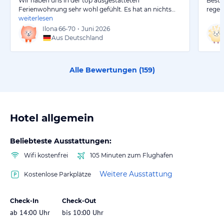
Wir haben uns in der top ausgestatteten
Beste
Ferienwohnung sehr wohl gefühlt. Es hat an nichts…
regel
weiterlesen
Ilona
66-70
•
Juni 2026
Aus Deutschland
Alle Bewertungen (
159
)
Hotel allgemein
Beliebteste Ausstattungen:
Wifi kostenfrei
105 Minuten zum Flughafen
Weitere Ausstattung
Kostenlose Parkplätze
Check-In
Check-Out
ab 14:00 Uhr
bis 10:00 Uhr