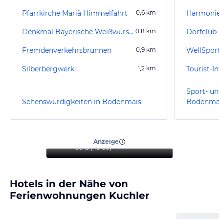
Pfarrkirche Mariä Himmelfahrt
0,6
km
Harmonie
Denkmal Bayerische Weißwurstkönigin
0,8
km
Dorfclub
Fremdenverkehrsbrunnen
0,9
km
WellSpor
Silberbergwerk
1,2
km
Tourist-
Sport- un
Sehenswürdigkeiten in Bodenmais
Bodenma
“
Wunderbarer Aufenthalt
zum Entspannen
”
Anzeige
Jens
(
46-50
)
Hotels in der Nähe von
Ferienwohnungen Kuchler