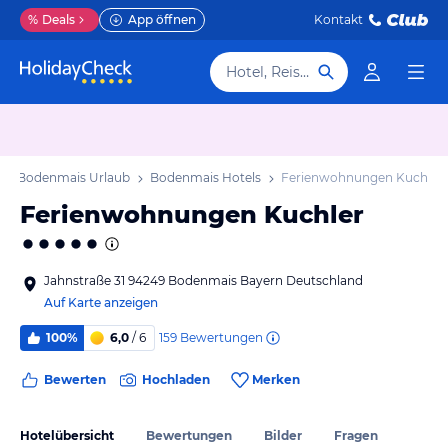
%
Deals
App öffnen
Kontakt
Hotel, Reiseziel
Bodenmais Urlaub
Bodenmais Hotels
Ferienwohnungen Kuchler
Ferienwohnungen Kuchler
Jahnstraße 31 94249 Bodenmais Bayern Deutschland
Auf Karte anzeigen
159
Bewertungen
100%
6,0
/ 6
Bewerten
Hochladen
Merken
Hotelübersicht
Bewertungen
Bilder
Fragen