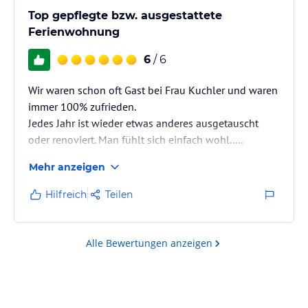
Top gepflegte bzw. ausgestattete
Ferienwohnung
6
/ 6
Wir waren schon oft Gast bei Frau Kuchler und waren
immer 100% zufrieden.
Jedes Jahr ist wieder etwas anderes ausgetauscht
oder renoviert. Man fühlt sich einfach wohl.....
Der Kontakt lief immer unproblematisch und Frau
Mehr anzeigen
Kuchler ist immer erreichbar bei Fragen und
Problemen.
Hilfreich
Teilen
Besonders toll war für unsere Kinder der Spielplatz
im sehr, großen gepflegten Garten.
Alle Bewertungen anzeigen