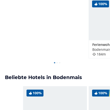
100%
Bodenmais
184m
Beliebte Hotels in Bodenmais
100%
100%