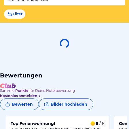
Filter
Bewertungen
Sammle
Punkte
für Deine Hotelbewertung.
Kostenlos anmelden
Bewerten
Bilder hochladen
Top Ferienwohnung!
6
/ 6
Gemü