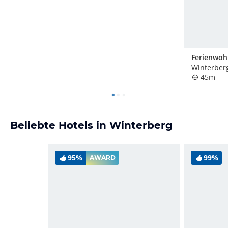
Winterber
45m
Beliebte Hotels in Winterberg
95%
99%
AWARD