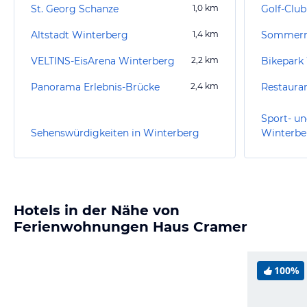
St. Georg Schanze
1,0
km
Golf-Club
Altstadt Winterberg
1,4
km
VELTINS-EisArena Winterberg
2,2
km
Bikepark
Panorama Erlebnis-Brücke
2,4
km
Sport- un
Sehenswürdigkeiten in Winterberg
Winterbe
Hotels in der Nähe von
Ferienwohnungen Haus Cramer
100%