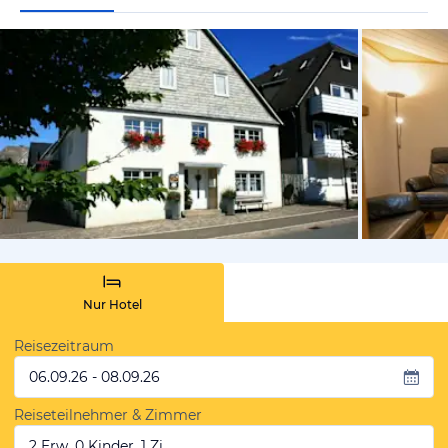
von Booki
Nur Hotel
Reisezeitraum
06.09.26 - 08.09.26
Reiseteilnehmer & Zimmer
2 Erw, 0 Kinder, 1 Zi.