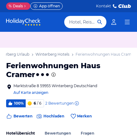
%
Deals
App öffnen
Kontakt
Hotel, Reiseziel
nterberg Urlaub
Winterberg Hotels
Ferienwohnungen Haus Cramer
Ferienwohnungen Haus
Cramer
Marktstraße 8 59955 Winterberg Deutschland
Auf Karte anzeigen
2
Bewertungen
100%
6
/ 6
Bewerten
Hochladen
Merken
Hotelübersicht
Bewertungen
Fragen