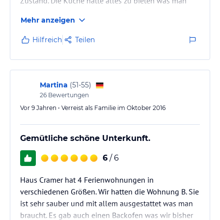
Zustand. Die Küche hatte alles zu bieten was man
brauchte! Das Bad ist mit einer Dusche aus gestattet
Mehr anzeigen
und man hatte ausreichend Platz. Der Schlafraum mit
Doppelbett war sehr gemütlich, man konnte super
Hilfreich
Teilen
darin schlafen und war fit für den anderen Tag im "
Schnee" Die Familie Cramer war sehr nett und
hilfsbereit! In allen Belangen kann man die
Ferienwohnung weiter…
Martina
(
51-55
)
26
Bewertungen
Vor 9 Jahren • Verreist als Familie im Oktober 2016
Gemütliche schöne Unterkunft.
6
/ 6
Haus Cramer hat 4 Ferienwohnungen in
verschiedenen Größen. Wir hatten die Wohnung B. Sie
ist sehr sauber und mit allem ausgestattet was man
braucht. Es gab auch einen Backofen was wir bisher