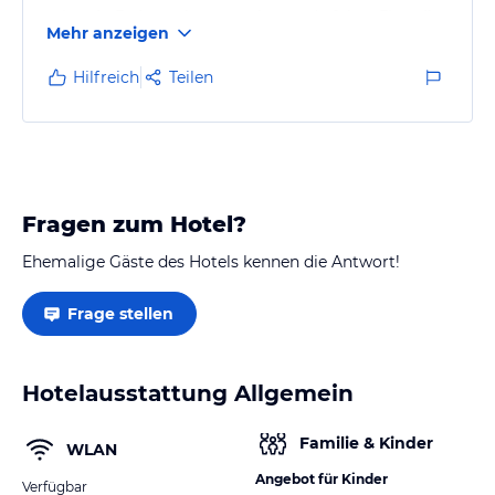
selten in Ferienwohnungen hatten. Auf dem Flur gibt
Mehr anzeigen
es auch noch einen Kühlschrank wo man sich gegen
Bezahlung auch Getränke herausnehmen kann. Die
Hilfreich
Teilen
Ferienwohnungen sind zentral gelegen. Nicht weit
vom Bahnhof und diversen Einkaufsmöglichkeiten.
Man bekommt auch die Winterberg Card wobei man
viel Geld sparen kann. Viele…
Fragen zum Hotel?
Ehemalige Gäste des Hotels kennen die Antwort!
Frage stellen
Hotelausstattung Allgemein
Familie & Kinder
WLAN
Angebot für Kinder
Verfügbar