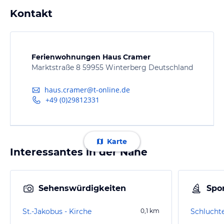
Kontakt
Ferienwohnungen Haus Cramer
Marktstraße 8 59955 Winterberg Deutschland
haus.cramer@t-online.de
+49 (0)29812331
Karte
Interessantes in der Nähe
Sehenswürdigkeiten
Spor
St.-Jakobus - Kirche
0,1
km