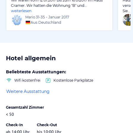
Wir waren vom 12.01.2017 bis zum 16.012017 im Haus
Haus 
Cramer. Wir hatten die Wohnung "B" und…
versc
weiterlesen
Sie…
w
Mario
31-35
•
Januar 2017
Aus Deutschland
Hotel allgemein
Beliebteste Ausstattungen:
Wifi kostenfrei
Kostenlose Parkplätze
Weitere Ausstattung
Gesamtzahl Zimmer
< 50
Check-In
Check-Out
ab 14:00 Uhr
bis 10:00 Uhr