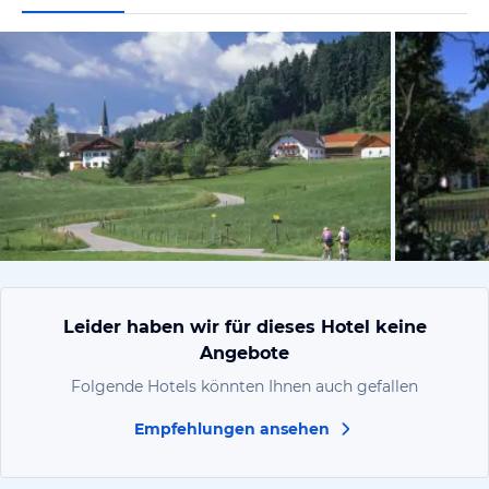
vom Hoteli
Leider haben wir für dieses Hotel keine
Angebote
Folgende Hotels könnten Ihnen auch gefallen
Empfehlungen ansehen