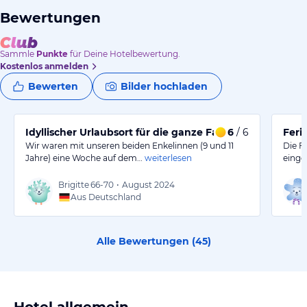
Bewertungen
Sammle
Punkte
für Deine Hotelbewertung.
Kostenlos anmelden
Bewerten
Bilder hochladen
Idyllischer Urlaubsort für die ganze Familie
6
/ 6
Feri
Wir waren mit unseren beiden Enkelinnen (9 und 11
Die F
Jahre) eine Woche auf dem…
weiterlesen
einge
Brigitte
66-70
•
August 2024
Aus Deutschland
Alle Bewertungen (
45
)
Hotel allgemein