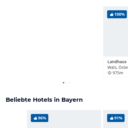
100%
Landhaus
Wals, Öste
975m
Beliebte Hotels in Bayern
96%
91%