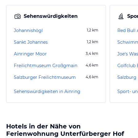
Sehenswürdigkeiten
Spor
Johannishögl
1,2
km
Red Bull 
Sankt Johannes
1,2
km
Schwimm
Ainringer Moor
3,4
km
Freilichtmuseum Großgmain
4,6
km
Salzburger Freilichtmuseum
4,6
km
Salzburg 
Sehenswürdigkeiten in Ainring
Sport- un
Hotels in der Nähe von
Ferienwohnung Unterfürberger Hof