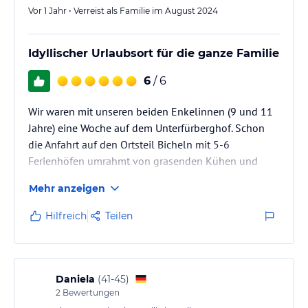
Vor 1 Jahr • Verreist als Familie im August 2024
Idyllischer Urlaubsort für die ganze Familie
6
/ 6
Wir waren mit unseren beiden Enkelinnen (9 und 11
Jahre) eine Woche auf dem Unterfürberghof. Schon
die Anfahrt auf den Ortsteil Bicheln mit 5-6
Ferienhöfen umrahmt von grasenden Kühen und
einem kleinen Kirchlein machte Ferienlaune. Auf dem
Mehr anzeigen
Unterfürberghof wurden wir gleich von Beny, dem
bayrischen Gebirgsschweißhund, begrüßt, der das
Hilfreich
Teilen
Herz unserer Enkelinnen im Sturm eroberte. Unser
Reisegrund, ein ruhig gelegener Ferienhof mit
Reitmöglichkeit für die Kinder in landschaftlich
reizvoller Gegend, wurde voll erfüllt.…
Daniela
(
41-45
)
2
Bewertungen