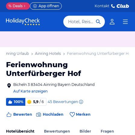
%
Deals
App öffnen
Kontakt
Hotel, Reiseziel
Ainring Urlaub
Ainring Hotels
Ferienwohnung Unterfürberger Hof
Ferienwohnung
Unterfürberger Hof
Bicheln 3 83404 Ainring Bayern Deutschland
Auf Karte anzeigen
45
Bewertungen
100%
5,9
/ 6
Bewerten
Hochladen
Merken
Hotelübersicht
Bewertungen
Bilder
Fragen