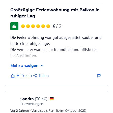
Großzügige Ferienwohnung mit Balkon in
ruhiger Lag
6
/ 6
Die Ferienwohnung war gut ausgestattet, sauber und
hatte eine ruhige Lage.
Die Vermieter waren sehr freundlich und hilfsbereit
bei Auskünften.
Unsere Tochter wurde auf einem Pferd ca. 25 min
Mehr anzeigen
herumgeführt. Fahrräder, Gasgrill Spielgeräte standen
zur Verfügung. Wir können die Ferienwohnung nur
Hilfreich
Teilen
bestens empfehlen
Sandra
(
36-40
)
1
Bewertungen
Vor 2 Jahren • Verreist als Familie im Oktober 2023