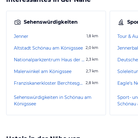
Sehenswürdigkeiten
Spor
Jenner
1,8
km
Tour & Au
Altstadt Schönau am Königssee
2,0
km
Jennerba
Nationalparkzentrum Haus der Berge
2,3
km
Malerwinkel am Königssee
2,7
km
Soleleit
Franziskanerkloster Berchtesgaden
2,8
km
Eagle's N
Sehenswürdigkeiten in Schönau am
Sport- un
Königssee
Schönau 