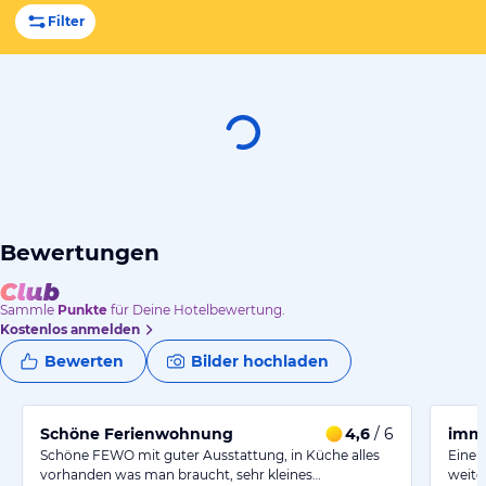
Filter
Bewertungen
Sammle
Punkte
für Deine Hotelbewertung.
Kostenlos anmelden
Bewerten
Bilder hochladen
Schöne Ferienwohnung
4,6
/ 6
imme
Schöne FEWO mit guter Ausstattung, in Küche alles
Eine 
vorhanden was man braucht, sehr kleines…
weite