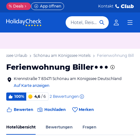
%
Deals
App öffnen
Kontakt
Hotel, Reiseziel
igssee Urlaub
Schönau am Königssee Hotels
Ferienwohnung Biller
Ferienwohnung Biller
Krennstraße 7 83471 Schönau am Königssee Deutschland
Auf Karte anzeigen
2
Bewertungen
100%
4,6
/ 6
Bewerten
Hochladen
Merken
Hotelübersicht
Bewertungen
Fragen