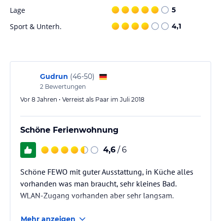
In der Umgebung des Hotels Haus Biller gibt es zahlreiche
Lage
5
Möglichkeiten für sportliche Aktivitäten und Freizeitgestaltung.
Sie können Wanderungen in der malerischen Landschaft
Sport & Unterh.
4,1
unternehmen oder den Königssee erkunden. Auch Bootsfahrten,
Radtouren und verschiedene Wassersportarten sind in der Nähe
möglich. Das Hotel kann Ihnen bei der Organisation von
Aktivitäten und der Buchung von Ausflügen behilflich sein.
Gudrun
(
46-50
)
Hinweis:
Verfasst von HolidayCheck mit Hilfe von KI. Alle
2
Bewertungen
Angaben ohne Gewähr. Bitte lies vor der Buchung die
Vor 8 Jahren • Verreist als Paar im Juli 2018
verbindlichen
Angebotsdetails
des jeweiligen Veranstalters.
Schöne Ferienwohnung
4,6
/ 6
Schöne FEWO mit guter Ausstattung, in Küche alles
vorhanden was man braucht, sehr kleines Bad.
WLAN-Zugang vorhanden aber sehr langsam.
Mehr anzeigen