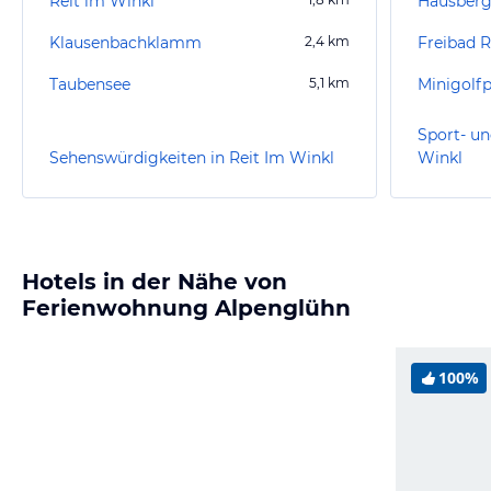
Reit im Winkl
Klausenbachklamm
2,4
km
Freibad R
Taubensee
5,1
km
Minigolfp
Sport- un
Sehenswürdigkeiten in Reit Im Winkl
Winkl
Hotels in der Nähe von
Ferienwohnung Alpenglühn
100%