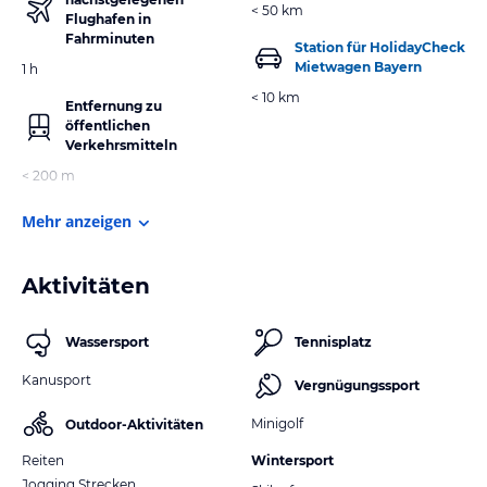
< 50 km
Flughafen in
Fahrminuten
Station für HolidayCheck
Mietwagen Bayern
1 h
< 10 km
Entfernung zu
öffentlichen
Verkehrsmitteln
< 200 m
Mehr anzeigen
Aktivitäten
Wassersport
Tennisplatz
Kanusport
Vergnügungssport
Minigolf
Outdoor-Aktivitäten
Reiten
Wintersport
Jogging Strecken