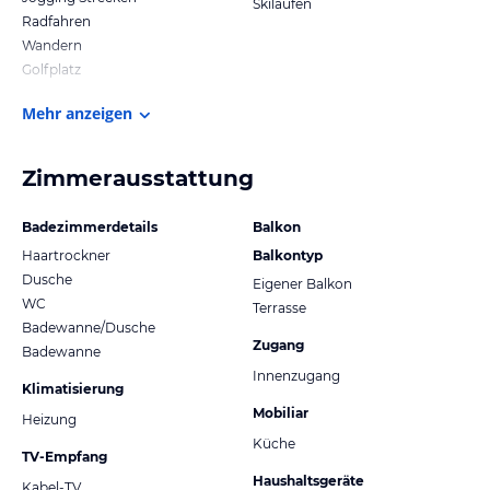
Skilaufen
Radfahren
Wandern
Golfplatz
Mehr anzeigen
Zimmerausstattung
Badezimmerdetails
Balkon
Haartrockner
Balkontyp
Dusche
Eigener Balkon
WC
Terrasse
Badewanne/Dusche
Zugang
Badewanne
Innenzugang
Klimatisierung
Mobiliar
Heizung
Küche
TV-Empfang
Haushaltsgeräte
Kabel-TV