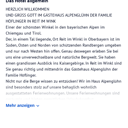
Das Hotel allgemein
HERZLICH WILLKOMMEN
UND GRÜSS GOTT IM GÄSTEHAUS ALPENGLÜHN DER FAMILIE
HÖFLINGER IN REIT IM WINK
Einer der schönsten Winkel in den bayerischen Alpen im
Chiemgau und Tirol.
Der, in einem Tal liegende, Ort Reit im Winkl in Oberbayern ist im
Süden, Osten und Norden von schützenden Randbergen umgeben
und nur nach Westen hin offen. Genau deswegen erleben Sie bei
uns eine unverwechselbare und natürliche Bergwelt. Sie haben
einen grandiosen Ausblick ins Kaisergebirge. In Reit im Winkl sind
Sie genau richtig und mittendrin das Gästehaus Alpenglühn der
Familie Höflinger.
Nicht nur die Berge wissen zu entzücken! Wir im Haus Alpenglühn
sind besonders stolz auf unsere behaglich wohnlich
ausgestatteten Ferienwohnungen. Unsere Ferienwohnungen sind
geräumig und bieten gemütlichen Urlaubskomfort.
Mehr anzeigen
Kommen Sie und überzeugen Sie sich selbst!
Winterurlaub im Wintersportort Reit im Winkl/Bayern heißt: