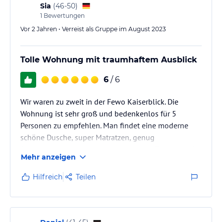
Sia
(
46-50
)
1
Bewertungen
Vor 2 Jahren • Verreist als Gruppe im August 2023
Tolle Wohnung mit traumhaftem Ausblick
6
/ 6
Wir waren zu zweit in der Fewo Kaiserblick. Die
Wohnung ist sehr groß und bedenkenlos für 5
Personen zu empfehlen. Man findet eine moderne
schöne Dusche, super Matratzen, genug
Sitzmöglichkeiten und eine überdachte Terasse, auf
Mehr anzeigen
der man Walzer tanzen könnte, vor. Wir haben nicht
getanzt, aber den Blick auf die Bergwelt, den
Hilfreich
Teilen
Sonnenuntergang und auf Gewitter genossen.
Letztere ohne nass zu werden : ). Frau Höflinger war
jederzeit ansprechbar und half und beriet bei Bedarf.
Wer wandern will, ist von ihr und auch ihrem…