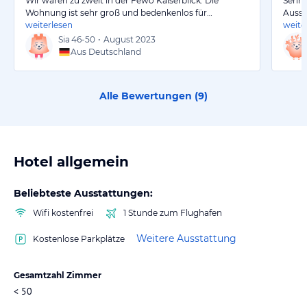
Wir waren zu zweit in der Fewo Kaiserblick. Die
Sehr 
Wohnung ist sehr groß und bedenkenlos für…
Aussi
weiterlesen
weite
Sia
46-50
•
August 2023
Aus Deutschland
Alle Bewertungen (
9
)
Hotel allgemein
Beliebteste Ausstattungen:
Wifi kostenfrei
1 Stunde zum Flughafen
Weitere Ausstattung
Kostenlose Parkplätze
Gesamtzahl Zimmer
< 50