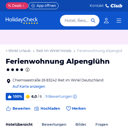
%
Deals
App öffnen
Kontakt
Hotel, Reiseziel
it Im Winkl Urlaub
Reit Im Winkl Hotels
Ferienwohnung Alpenglühn
Ferienwohnung Alpenglühn
Chiemseestraße 26 83242 Reit im Winkl Deutschland
Auf Karte anzeigen
9
Bewertungen
100%
6,0
/ 6
Bewerten
Hochladen
Merken
Hotelübersicht
Bewertungen
Bilder
Fragen