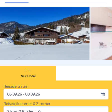
vom Hotelie
Nur Hotel
Reisezeitraum
06.09.26 - 08.09.26
Reiseteilnehmer & Zimmer
2 Erw, 0 Kinder, 1 Zi.