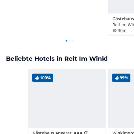
Reit Im Wi
30m
Beliebte Hotels in Reit Im Winkl
100%
99%
Gästehaus Angerer