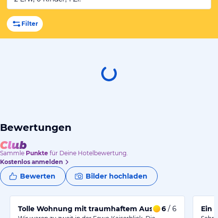
Filter
Bewertungen
Sammle
Punkte
für Deine Hotelbewertung.
Kostenlos anmelden
Bewerten
Bilder hochladen
Tolle Wohnung mit traumhaftem Ausblick
6
/ 6
Ein 