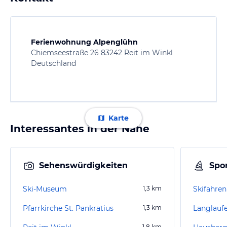
Ferienwohnung Alpenglühn
Chiemseestraße 26 83242 Reit im Winkl
Deutschland
Karte
Interessantes in der Nähe
Sehenswürdigkeiten
Spor
Ski-Museum
1,3
km
Skifahren
Pfarrkirche St. Pankratius
1,3
km
Langlauf
1,8
km