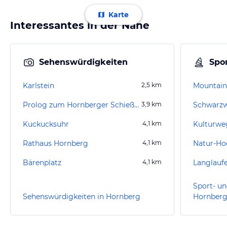
Karte
Interessantes in der Nähe
Sehenswürdigkeiten
Spor
Karlstein
2,5
km
Mountain
Prolog zum Hornberger Schießen
3,9
km
Schwarz
Kuckucksuhr
4,1
km
Kulturwe
Rathaus Hornberg
4,1
km
Natur-Hoc
Bärenplatz
4,1
km
Langlauf
Sport- un
Sehenswürdigkeiten in Hornberg
Hornber