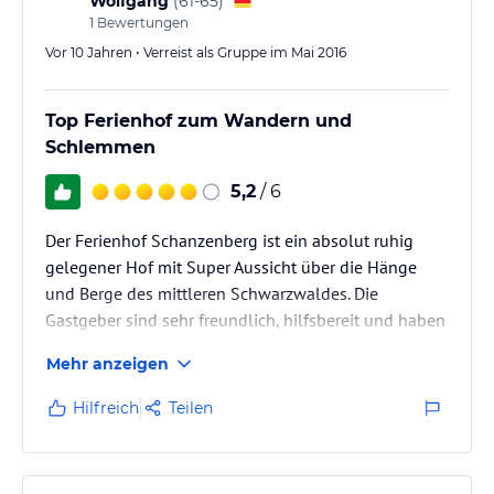
Wolfgang
(
61-65
)
1
Bewertungen
Vor 10 Jahren • Verreist als Gruppe im Mai 2016
Top Ferienhof zum Wandern und
Schlemmen
5,2
/ 6
Der Ferienhof Schanzenberg ist ein absolut ruhig
gelegener Hof mit Super Aussicht über die Hänge
und Berge des mittleren Schwarzwaldes. Die
Gastgeber sind sehr freundlich, hilfsbereit und haben
"Herz". Preise und Unterkünfte voll in Ordnung. Id.R.
Mehr anzeigen
nur Vesper - aber was für eins!
Hilfreich
Teilen