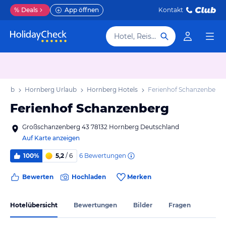
%
Deals
App öffnen
Kontakt
Hotel, Reiseziel
rlaub
Hornberg Urlaub
Hornberg Hotels
Ferienhof Schanzenberg
Ferienhof Schanzenberg
Großschanzenberg 43 78132 Hornberg Deutschland
Auf Karte anzeigen
6
Bewertungen
100%
5,2
/ 6
Bewerten
Hochladen
Merken
Hotelübersicht
Bewertungen
Bilder
Fragen