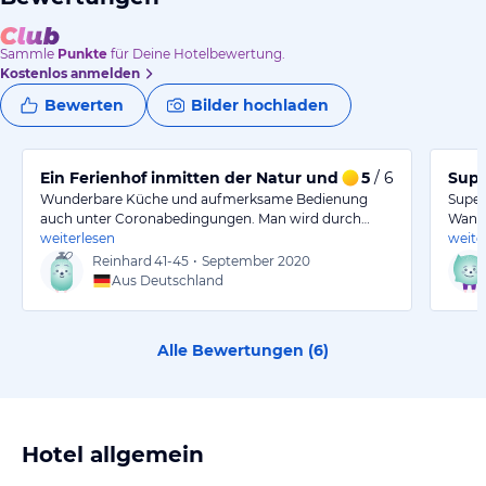
Sammle
Punkte
für Deine Hotelbewertung.
Kostenlos anmelden
Bewerten
Bilder hochladen
Ein Ferienhof inmitten der Natur und herrliche Ruh
5
/ 6
Supe
Wunderbare Küche und aufmerksame Bedienung
Super
auch unter Coronabedingungen. Man wird durch…
Wande
weiterlesen
weite
Reinhard
41-45
•
September 2020
Aus Deutschland
Alle Bewertungen (
6
)
Hotel allgemein