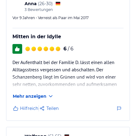
Anna
(
26-30
)
3
Bewertungen
Vor 9 Jahren • Verreist als Paar im Mai 2017
Mitten in der Idylle
6
/ 6
Der Aufenthalt bei der Familie D. lässt einen allen
Alltagsstress vergessen und abschalten. Der
Schanzenberg liegt im Grünen und wird von einer
sehr netten, zuvorkommenden und aufmerksamen
Familie geführt. Die Zimmer sind einfach, aber sehr
Mehr anzeigen
sauer. Das Essen ist einzigartig. Ich bin begeistert,
vorallem vom Vesperbrett - was auch ein richtiger
Hilfreich
Teilen
Hingucker ist.