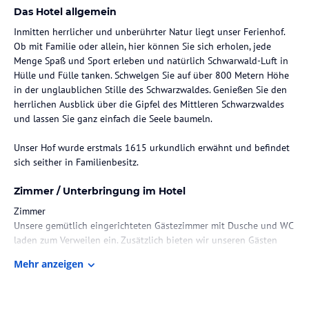
Das Hotel allgemein
Inmitten herrlicher und unberührter Natur liegt unser Ferienhof.
Ob mit Familie oder allein, hier können Sie sich erholen, jede
Menge Spaß und Sport erleben und natürlich Schwarwald-Luft in
Hülle und Fülle tanken. Schwelgen Sie auf über 800 Metern Höhe
in der unglaublichen Stille des Schwarzwaldes. Genießen Sie den
herrlichen Ausblick über die Gipfel des Mittleren Schwarzwaldes
und lassen Sie ganz einfach die Seele baumeln.
Unser Hof wurde erstmals 1615 urkundlich erwähnt und befindet
sich seither in Familienbesitz.
Zimmer / Unterbringung im Hotel
Zimmer
Unsere gemütlich eingerichteten Gästezimmer mit Dusche und WC
laden zum Verweilen ein. Zusätzlich bieten wir unseren Gästen
eine große voll ausgestattete Küche. Alternativ laden wir Sie in
Mehr anzeigen
unseren rustikalen Frühstücks- und Aufentaltsraum ein, welcher
den typischen "Schwarzwald-Flair" vermittelt.