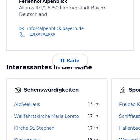
Ferienhof Alpenblick
Akams 10 1/2 87509 Immenstadt Bayern
Deutschland
info@alpenblick-bayern.de
+4983234686
Karte
Interessantes in der Nähe
Sehenswürdigkeiten
Spor
AlpSeeHaus
1,5
km
Freibad K
Wallfahrtskirche Maria Loreto
1,7
km
Schiffaus
Kirche St. Stephan
1,7
km
Hallenba
Klosterplatz
1,8
km
Wasserski