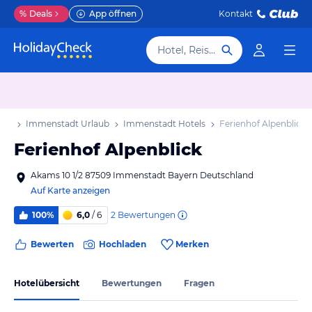
%
Deals
App öffnen
Kontakt
Hotel, Reiseziel
aub
Immenstadt Urlaub
Immenstadt Hotels
Ferienhof Alpenblick
Ferienhof Alpenblick
Akams 10 1/2 87509 Immenstadt Bayern Deutschland
Auf Karte anzeigen
2
Bewertungen
100%
6,0
/ 6
Bewerten
Hochladen
Merken
Hotelübersicht
Bewertungen
Fragen