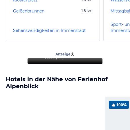
Geißenbrunnen
1,8
km
Mittagba
Sport- un
Sehenswürdigkeiten in Immenstadt
Immenst
“
Sehr schöner Urlaub mit
Hund.
”
Anzeige
Oskar
(
71+
)
Hotels in der Nähe von Ferienhof
Alpenblick
100%