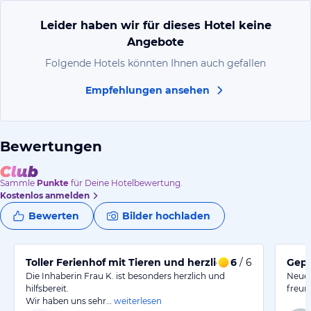
Leider haben wir für dieses Hotel keine
Angebote
Folgende Hotels könnten Ihnen auch gefallen
Empfehlungen ansehen
Bewertungen
Sammle
Punkte
für Deine Hotelbewertung.
Kostenlos anmelden
Bewerten
Bilder hochladen
Toller Ferienhof mit Tieren und herzlicher Gastgeberin
6
/ 6
Gepf
Die Inhaberin Frau K. ist besonders herzlich und
Neues
hilfsbereit.
freun
Wir haben uns sehr…
weiterlesen