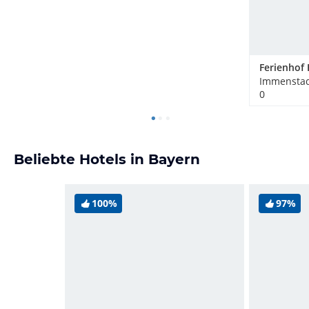
Ferienhof
Immenstad
0
Beliebte Hotels in Bayern
100%
97%